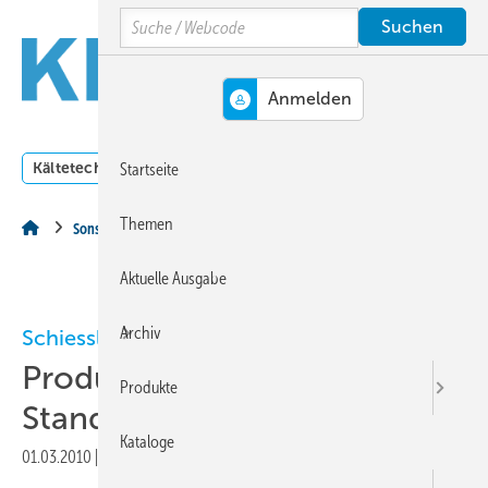
Springe
Springe
Springe
Search
auf
auf
auf
Hauptinhalt
Hauptmenü
SiteSearch
MENÜ
Kältetechnik
Klimatechnik
Lüftungstechnik
Dossi
Startseite
Themen
Sonstiges Thema
Aktuelle Ausgabe
Archiv
Schiessl
Produktion an neuem
Produkte
Standort
Kataloge
01.03.2010
|
Druckvorschau