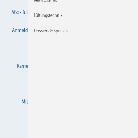
Abo- & Leserservice
AGB
Alle Inhalte chronologisch
Lüftungstechnik
Anmelden
Anmeldung & Registrierung
Datenschutz
Dossiers & Specials
E-Paper
Gentner Verlag
Impressum
Karriere bei Gentner
KältenKlub
KK abonnieren
Team
Mediaservice
Mitgliedschaften und Engagement
Newsletter
RSS-Feed
Privacy Manager
Veranstaltungen / Webinare