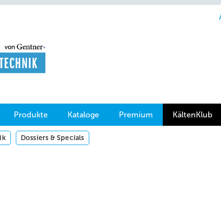
Produkte
Kataloge
Premium
KältenKlub
ik
Dossiers & Specials