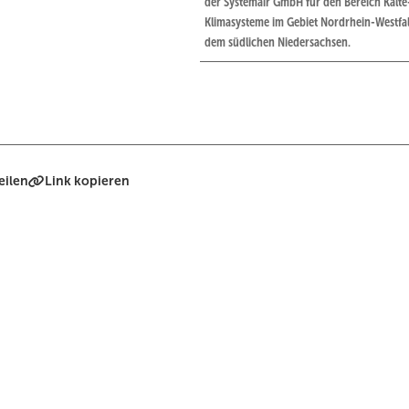
der Systemair GmbH für den Bereich Kälte
Klimasysteme im Gebiet Nordrhein-Westfa
dem südlichen Niedersachsen.
eilen
Link kopieren