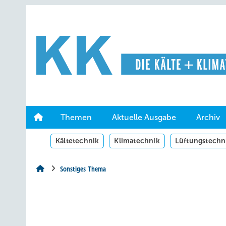
Springe
Springe
Springe
auf
auf
auf
Hauptinhalt
Hauptmenü
SiteSearch
Themen
Aktuelle Ausgabe
Archiv
Kältetechnik
Klimatechnik
Lüftungstechn
Sonstiges Thema