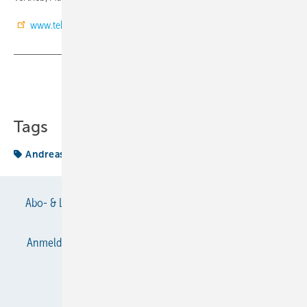
www.teko-gmbh.com
Teilen
Link kopieren
Tags
Andreas
Meier
Abo- & Leserservice
AGB
Alle Inhalte chronologisch
Anmelden
Anmeldung & Registrierung
Datenschutz
E-Paper
Gentner Verlag
Impressum