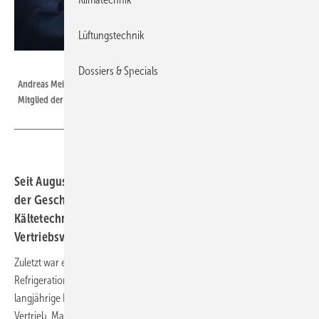
Lüftungstechnik
Teko
Dossiers & Specials
Andreas Meier (40) ist als Prokurist mit Vertriebsverantwortung neues
Mitglied der Geschäftsleitung von Teko.
Seit August 2015 ist Andreas Meier (40) neues Mitglied
der Geschäftsleitung der Teko Gesellschaft für
Kältetechnik mbH. Er übernimmt als Prokurist die
Vertriebsverantwortung des Unternehmens.
Zuletzt war er mehrere Jahre als President Sales D/A/CH bei GEA
Refrigeration Technologies in Berlin tätig und kann zudem auf
langjährige Erfahrungen in leitenden Funktionen in den Bereichen
Vertrieb, Marketing und Produktmanagement zurückblicken. (RM)