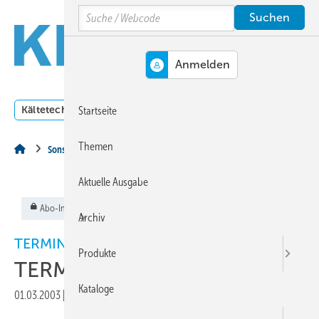
Springe
Springe
Springe
Search
auf
auf
auf
Hauptinhalt
Hauptmenü
SiteSearch
MENÜ
Kältetechnik
Klimatechnik
Lüftungstechnik
Dossi
Startseite
Themen
Sonstiges Thema
Aktuelle Ausgabe
Abo-Inhalt
Archiv
TERMINE
Produkte
TERMINE
Kataloge
01.03.2003
|
Veröffentlicht in
Ausgabe 03-2003