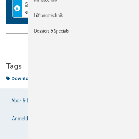
Lüftungstechnik
Dossiers & Specials
Teilen
Link kopieren
Tags
Download
Termin
Abo- & Leserservice
AGB
Alle Inhalte chronologisch
Anmelden
Anmeldung & Registrierung
Datenschutz
E-Paper
Gentner Verlag
Impressum