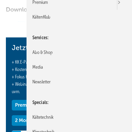
Premium
Downloads:
KältenKlub
TERMINE
Services
Jetzt weiterlesen und profitieren.
Abo & Shop
+ KK E-Paper-Ausgabe – jeden Monat neu
Media
+ Kostenfreien Zugang zu unserem Online-Archiv
+ Fokus KK: Sonderhefte (PDF)
Newsletter
+ Webinare und Veranstaltungen mit Rabatten
uvm.
Specials
Premium Mitgliedschaft
Kältetechnik
2 Monate kostenlos testen
Klimatechnik