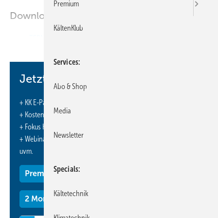
Premium
Downloads:
KältenKlub
TERMINE
Services
Jetzt weiterlesen und profitieren.
Abo & Shop
+ KK E-Paper-Ausgabe – jeden Monat neu
Media
+ Kostenfreien Zugang zu unserem Online-Archiv
+ Fokus KK: Sonderhefte (PDF)
Newsletter
+ Webinare und Veranstaltungen mit Rabatten
uvm.
Specials
Premium Mitgliedschaft
Kältetechnik
2 Monate kostenlos testen
Klimatechnik