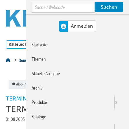
Springe
Springe
Springe
Search
auf
auf
auf
Hauptinhalt
Hauptmenü
SiteSearch
MENÜ
Kältetechnik
Klimatechnik
Lüftungstechnik
Dossi
Startseite
Themen
Sonstiges Thema
Aktuelle Ausgabe
Abo-Inhalt
Archiv
TERMINE
Produkte
TERMINE
Kataloge
01.08.2005
|
Veröffentlicht in
Ausgabe 08-2005