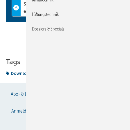
Lüftungstechnik
Dossiers & Specials
Teilen
Link kopieren
Tags
Download
Termin
Abo- & Leserservice
AGB
Alle Inhalte chronologisch
Anmelden
Anmeldung & Registrierung
Datenschutz
E-Paper
Gentner Verlag
Impressum