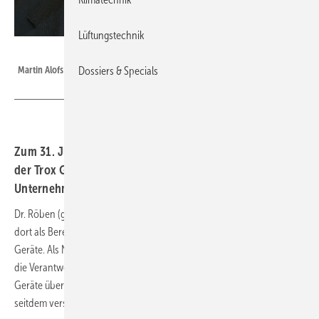
Lüftungstechnik
Trox
Martin Alofs
Dossiers & Specials
Zum 31. Juli wird Dr. Jürgen Röben seine Aufgaben bei
der Trox GmbH, Neukirchen-Vluyn, beenden und das
Unternehmen verlassen.
Dr. Röben (geb. 1958) wechselte im Mai 2012 zu Trox und übernahm
dort als Bereichsleiter das Produktmanagement im Bereich RLT-
Geräte. Als Nachfolger von Dr. Röben wird Martin Alofs (geb. 1967)
die Verantwortung für das Produktmanagement im Bereich RLT-
Geräte übernehmen. Alofs ist seit 21 Jahren für Trox tätig und hatte
seitdem verschiedene Führungsaufgaben inne.