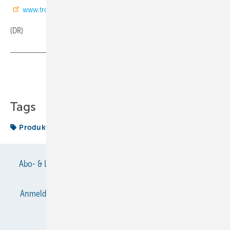
www.trox.de
(DR)
Teilen
Link kopieren
Tags
Produktmanagement
Wechsel
Abo- & Leserservice
AGB
Alle Inhalte chronologisch
Anmelden
Anmeldung & Registrierung
Datenschutz
E-Paper
Gentner Verlag
Impressum