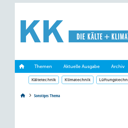
Springe
Springe
Springe
auf
auf
auf
Hauptinhalt
Hauptmenü
SiteSearch
Themen
Aktuelle Ausgabe
Archiv
Kältetechnik
Klimatechnik
Lüftungstechn
Sonstiges Thema