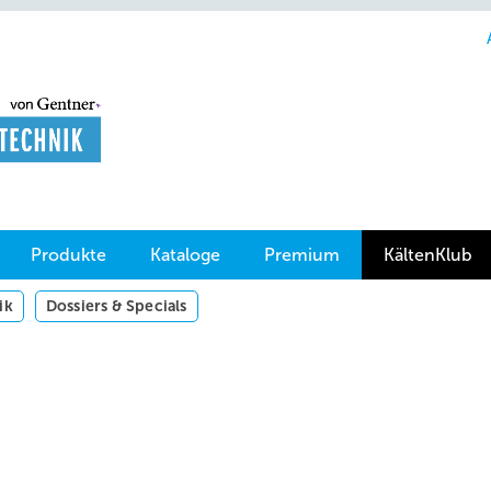
Produkte
Kataloge
Premium
KältenKlub
ik
Dossiers & Specials