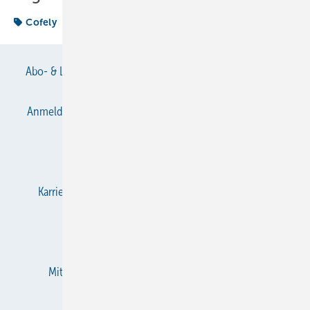
Cofely
Abo- & Leserservice
AGB
Alle Inhalte chronologisch
Anmelden
Anmeldung & Registrierung
Datenschutz
E-Paper
Gentner Verlag
Impressum
Karriere bei Gentner
KältenKlub
KK abonnieren
Team
Mediaservice
Mitgliedschaften und Engagement
Newsletter