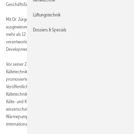
Geschäftsführer der Cofely Deutschland GmbH.
Lüftungstechnik
Mit Dr. Jürgen Süß gewinnt die Cofely Refrigeration einen
ausgewiesenen Experten im Bereich der Kältetechnik. Er blickt auf
Dossiers & Specials
mehr als 12 Jahre Tätigkeit bei Danfoss in Dänemark zurück. Zuletzt
verantwortete er dort als Vice President den Bereich Research und
Development im Geschäftsbereich Automatic Controls.
Vor seiner Zeit bei Danfoss war Dr. Jürgen Süß am Institut für
Kältetechnik der Universität Hannover tätig, wo er 1998 auch
promovierte. Er verfasste zahlreiche wissenschaftliche
Veröffentlichungen und hält ca. 20 Patente im Bereich der
Kältetechnik. Darüber hinaus ist er Vorstandsmitglied im Deutschen
Kälte- und Klimatechnischen Verein (DKV), dem deutschen technisch-
wissenschaftlichen Verein für Kälte-, Klima- und
Wärmepumpentechnik, und engagiert sich in weiteren nationalen und
internationalen kältetechnischen Fachverbänden und Vereinigungen.