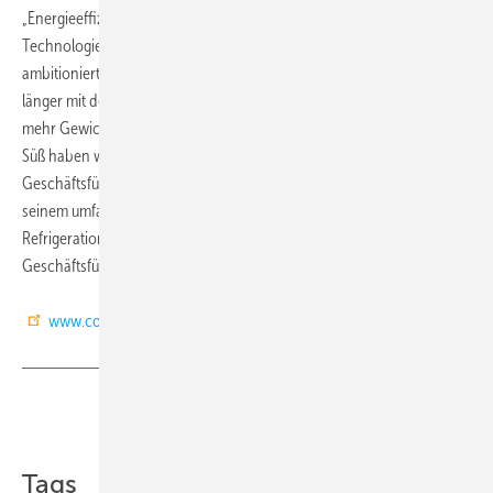
„Energieeffiziente Kälteerzeugung stellt hohe Ansprüche an die
Technologie, gleichzeitig haben wir bei Cofely Refrigeration sehr
ambitionierte unternehmerische Ziele. Deshalb haben wir uns schon
länger mit dem Gedanken befasst, der technischen Verantwortung
mehr Gewicht auf der Geschäftsführungsebene zu verleihen. Mit Dr.
Süß haben wir den optimalen Kandidaten für die Position des
Geschäftsführers Technik gefunden. Wir freuen uns sehr, Dr. Süß mit
seinem umfassenden kältetechnischen Know-how für die Cofely
Refrigeration gewonnen zu haben“, so Manfred Schmitz,
Geschäftsführer der Cofely Deutschland GmbH.
www.cofely.de
Teilen
Link kopieren
Tags