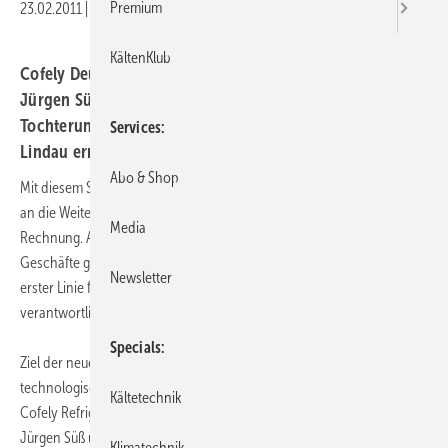
Premium
23.02.2011
|
Druckvorschau
KältenKlub
Cofely Deutschland hat mit sofortiger Wirkung Dr.
Jürgen Süß zum Geschäftsführer Technik des
Tochterunternehmens Cofely Refrigeration GmbH in
Services
Lindau ernannt.
Abo & Shop
Mit diesem Schritt trägt das Unternehmen seinen hohen Ansprüchen
an die Weiterentwicklung der eigenen kältetechnischen Lösungen
Media
Rechnung. Als Geschäftsführer Technik führt Dr. Süß künftig die
Geschäfte gemeinsam mit Andreas Eyd und ist in dieser Funktion in
Newsletter
erster Linie für die technischen Belange des Unternehmens
verantwortlich.
Specials
Ziel der neuen Doppelspitze ist es, die Verantwortung für die
technologische Weiterentwicklung des Kältetechnik-Know-hows der
Kältetechnik
Cofely Refrigeration direkt in der Geschäftsführung zu verankern. Dr.
Jürgen Süß und Andreas Eyd berichten direkt an Manfred Schmitz,
Klimatechnik