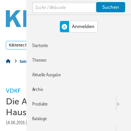
Springe
Springe
Springe
Search
auf
auf
auf
Hauptinhalt
Hauptmenü
SiteSearch
MENÜ
Kältetechnik
Klimatechnik
Lüftungstechnik
Dossi
Startseite
Themen
Sonstiges Thema
Aktuelle Ausgabe
Archiv
VDKF
Die Arbeiten am Josef-Biber-
Produkte
Haus haben begonnen
Kataloge
14.06.2016
|
Druckvorschau