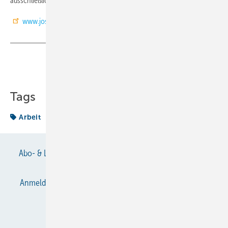
ausschließlich für diese Maßnahme verwendet wird. (DR)
www.josef-biber-haus.de
Teilen
Link kopieren
Tags
Arbeit
Abo- & Leserservice
AGB
Alle Inhalte chronologisch
Anmelden
Anmeldung & Registrierung
Datenschutz
E-Paper
Gentner Verlag
Impressum