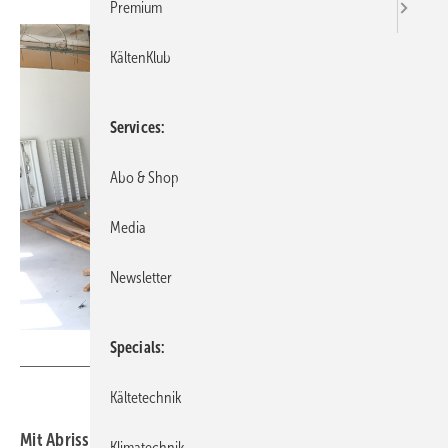
Premium
KältenKlub
Services
Abo & Shop
Media
Newsletter
Specials
VDKF
Kältetechnik
Mit Abrissarbeiten in der 2. Etage hat der Umbau des
Klimatechnik