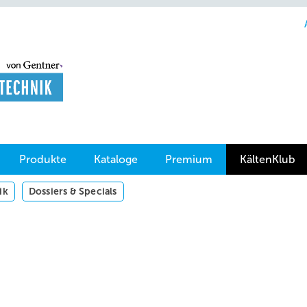
Produkte
Kataloge
Premium
KältenKlub
ik
Dossiers & Specials