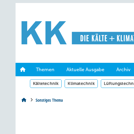
Springe
Springe
Springe
auf
auf
auf
Hauptinhalt
Hauptmenü
SiteSearch
Themen
Aktuelle Ausgabe
Archiv
Kältetechnik
Klimatechnik
Lüftungstechn
Sonstiges Thema