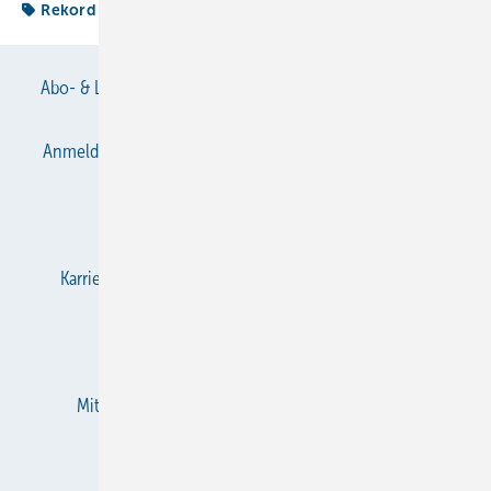
Rekord
Abo- & Leserservice
AGB
Alle Inhalte chronologisch
Anmelden
Anmeldung & Registrierung
Datenschutz
E-Paper
Gentner Verlag
Impressum
Karriere bei Gentner
KältenKlub
KK abonnieren
Team
Mediaservice
Mitgliedschaften und Engagement
Newsletter
RSS-Feed
Privacy Manager