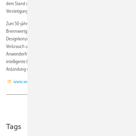
dem Stand der Technik. Um dies zu ändern, sei ein Umbau und eine
Verstetigung der Förderprogramme zwingend notwendig.
Zum 50-jährigen Firmenjubiläum hat Wolf sein Lieferprogramm der
Brennwertgeräte neu entwickelt und in einem durchgängigen
Designkonzept gestaltet. Die Geräte sind nun noch sparsamer im
Verbrauch und effizienter in der Leistung. Einbau- und
Anwenderfreundlichkeit wurden verbessert. Hinzukommen sind
intelligente Lösungen und Services, wie Service-Apps, Smartphone-
Anbindung oder die selbstkalibrierende Brennstoff-Einstellung. (RM)
www.wolf-heiztechnik.de
Teilen
Link kopieren
Tags