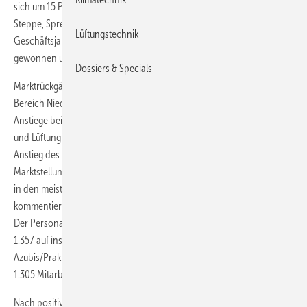
sich um 15 Prozent (IFRS). Entsprechend positiv blickt Bernhard
Steppe, Sprecher der Geschäftsleitung auf das abgelaufene
Lüftungstechnik
Geschäftsjahr zurück: Wir haben in Deutschland Marktanteile
gewonnen und auch in einigen Exportländern deutlich zugelegt.
Dossiers & Specials
Marktrückgänge in einzelnen Segmenten, wie beispielsweise im
Bereich Niedertemperaturkessel (-19 Prozent), konnten durch die
Anstiege bei Gas-Brennwert (+8 Prozent), Biomasse (+19 Prozent)
und Lüftung (+10 Prozent) kompensiert werden. Mit dem erneuten
Anstieg des Großhandelsanteils konnten wir zudem unsere
Marktstellung im Heizungsbereich weiter ausbauen und verzeichnen
in den meisten Produktlinien weiterhin Zuwächse an Marktanteilen,
kommentiert Bernhard Steppe.
Der Personalstand der Wolf GmbH wuchs 2012 im Durchschnitt von
1.357 auf insgesamt 1.408 Beschäftigte. Die Stammbelegschaft (ohne
Azubis/Praktikanten) wurde im Stichtagsvergleich um 38 Personen auf
1.305 Mitarbeiter erhöht.
Nach positiver Geschäftsentwicklung im ersten Quartal 2013 bleibt die