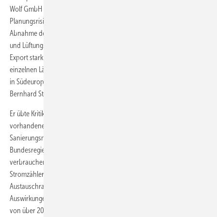
Wolf GmbH für das laufende Geschäftsjahr vorsichtig optimistisch. Als
Planungsrisiko verbleibt die durch die erneute Finanzkrise ausgelöste
Abnahme der Investitionstätigkeit in der Bauwirtschaft, die den Klima-
und Lüftungssektor, aber auch das Heizungs-Projektgeschäft im
Export stark beeinträchtigt. Die negativen Folgen werden sich in
einzelnen Ländern auch im neuen Geschäftsjahr fortsetzen, vor allem
in Südeuropa, wie Spanien, Portugal, Italien und Griechenland, erklärt
Bernhard Steppe.
Er übte Kritik an den politischen Rahmenbedingungen, wie der nicht
vorhandenen steuerlichen Abzugsfähigkeit der energetischen
Sanierungsmaßnahmen, sowie an der Förderpolitik der
Bundesregierung. Den mit Abstand größten Teil ihrer Energie
verbrauchen deutsche Haushalte im Heizungskeller, nicht am
Stromzähler, so der Unternehmenssprecher. Nach wie vor sei die
Austauschrate von Altanlagen viel zu gering und keine wesentlichen
Auswirkungen der Förderpolitik feststellbar. Gerade einmal ein Viertel
von über 20 Millionen Heizsystemen in Deutschland entspricht aktuell