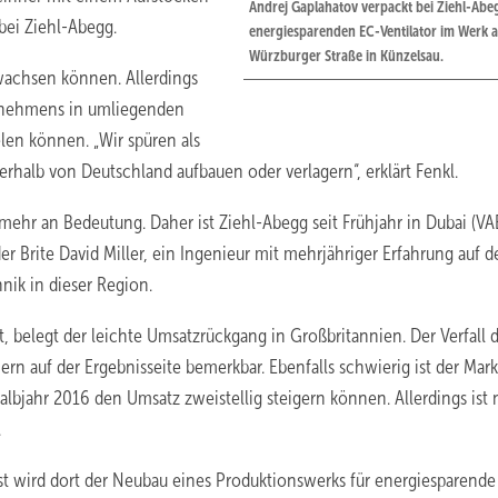
Andrej Gaplahatov verpackt bei Ziehl-Abe
bei Ziehl-Abegg.
energiesparenden EC-Ventilator im Werk a
Würzburger Straße in Künzelsau.
wachsen können. Allerdings
rnehmens in umliegenden
en können. „Wir spüren als
erhalb von Deutschland aufbauen oder verlagern“, erklärt Fenkl.
ehr an Bedeutung. Daher ist Ziehl-Abegg seit Frühjahr in Dubai (VA
der Brite David Miller, ein Ingenieur mit mehrjähriger Erfahrung auf 
nik in dieser Region.
kt, belegt der leichte Umsatzrückgang in Großbritannien. Der Verfall 
n auf der Ergebnisseite bemerkbar. Ebenfalls schwierig ist der Mark
lbjahr 2016 den Umsatz zweistellig steigern können. Allerdings ist
.
st wird dort der Neubau eines Produktionswerks für energiesparende