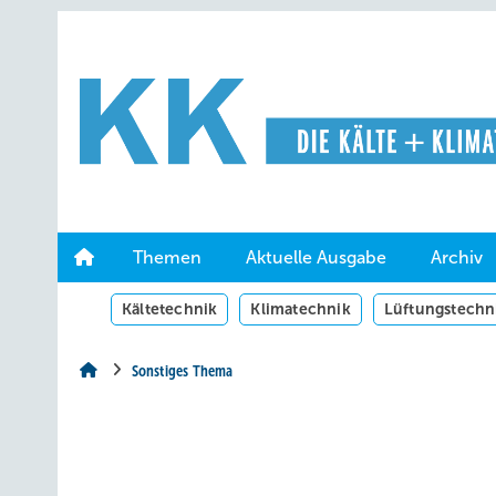
Springe
Springe
Springe
auf
auf
auf
Hauptinhalt
Hauptmenü
SiteSearch
Themen
Aktuelle Ausgabe
Archiv
Kältetechnik
Klimatechnik
Lüftungstechn
Sonstiges Thema