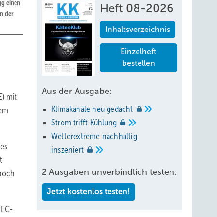
gg einen
Heft 08-2026
n der
Inhaltsverzeichnis
Einzelheft
bestellen
Aus der Ausgabe:
E) mit
Klimakanäle neu
gedacht
dem
Strom trifft
Kühlung
Wetterextreme nachhaltig
des
inszeniert
t
2 Ausgaben unverbindlich testen:
 noch
Jetzt kostenlos testen!
 EC-