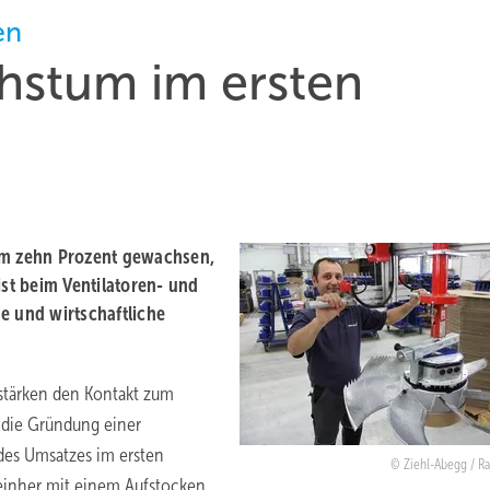
en
chstum im ersten
 um zehn Prozent gewachsen,
ist beim Ventilatoren- und
e und wirtschaftliche
stärken den Kontakt zum
f die Gründung einer
 des Umsatzes im ersten
Ziehl-Abegg / Ra
 einher mit einem Aufstocken