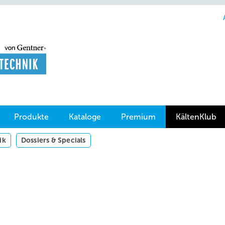
Produkte
Kataloge
Premium
KältenKlub
ik
Dossiers & Specials