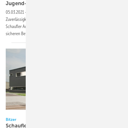
Jugend-forscht-Gewinnerprojekt
unterstützt
05.03.2021
-
Bitzer unterstützt ein Jugend-forscht-Projekt rund um die
Zuverlässigkeit von Kälteanlagen. Mit seinem Projekt und der Hilfe der
Schaufler Academy ermöglicht der Gymnasiast Florian Stupp den
sicheren Betrieb von Kühlanlagen in
Kleinbetrieben.
Bitzer
Bitzer
Schaufler Academy erweitert Seminarangebot