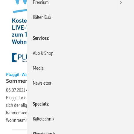
Premium
KältenKlub
Services
Abo & Shop
Media
Ivelin Radkov - Fotolia
Pluggit-Webinare
Sommer Academy startet am 9.
Juli
Newsletter
06.07.2021
-
Ab dem 9. Juli startet das neue Webinarprogramm von
Pluggit für das dritte Quartal 2021. In 10 Live-Webinaren widmet es
Specials
sich der allgemeinen Funktionsweise, rechtlichen
Rahmenbedingungen und produktspezifischen Besonderheiten von
Kältetechnik
Wohnraumlüftungssystemen.
Klimatechnik