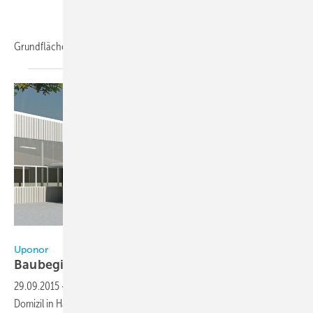
Grundfläche
werden...
Uponor
Uponor
Baubeginn für
Academy
29.09.2015
-
Die Uponor Academy wird im Frühjahr 2016 ihr neues
Domizil in Haßfurt beziehen. Mit dem Umbau und der energetischen