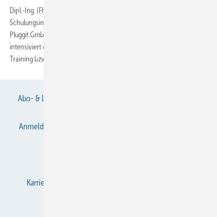
Dipl.-Ing. (FH) Astrid Rührig (30) ist seit 1. August 2007 als
Schulungsingenieurin für den neuen Bereich Pluggit Academy bei der
Pluggit GmbH, München, verantwortlich. In der Pluggit Academy
intensiviert das Unternehmen künftig sämtliche Maßnahmen zum
Training bzw. zur Schulung
von...
Abo- & Leserservice
AGB
Alle Inhalte chronologisch
Anmelden
Anmeldung & Registrierung
Datenschutz
E-Paper
Gentner Verlag
Impressum
Karriere bei Gentner
KältenKlub
KK abonnieren
Team
Mediaservice