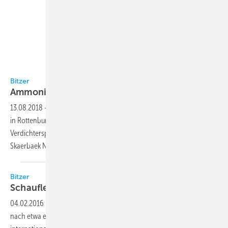
Bitzer
Bitzer
Ammoniak-Training in Schaufler
Academy
13.08.2018
-
Vom 22. bis 23. Oktober findet in der Schaufler Academy
in Rottenburg am Neckar, dem internationalen Schulungszentrum des
Verdichterspezialisten Bitzer, ein spezielles Ammoniak-Training mit Per
Skaerbaek Nielsen
statt.
Bitzer
Schaufler Academy in Rottenburg
eingeweiht
04.02.2016
-
Bitzer hat am 3. Februar in Rottenburg-Ergenzingen
nach etwa einjähriger Bauzeit ein neues, 1500 Quadratmeter großes