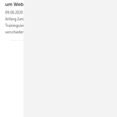
um
Webinare
09.06.2020
-
Die Schaufler Academy erweitert ihr Angebot: Seit
Anfang Juni bietet das internationale Schulungs- und
Trainingszentrum der Bitzer Gruppe Interessierten auch Webinare zu
verschiedensten Themen rund um die Kälte- und Klimatechnik
an.