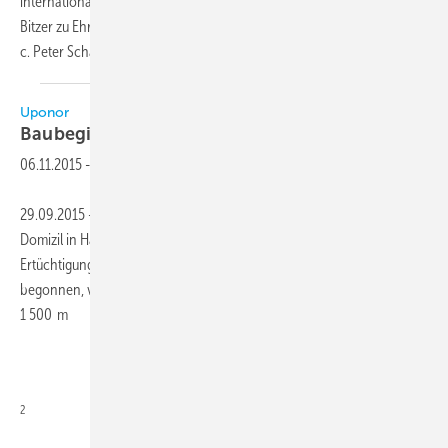
internationales Schulungs- und Trainingszentrum eingeweiht – das
Bitzer zu Ehren des kürzlich verstorbenen Firmeninhabers Senator h.
c. Peter Schaufler Schaufler Academy
nennt.
Uponor
Baubeginn für
Academy
06.11.2015
-
29.09.2015 – Die Uponor Academy wird im Frühjahr 2016 ihr neues
Domizil in Haßfurt beziehen. Mit dem Umbau und der energetischen
Ertüchtigung des ehemaligen Logistikzentrums wurde bereits
begonnen, von dem ein Teil die Academy aufnehmen wird. Auf etwa
1 500 m
2