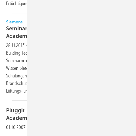
Ertüchtigung des ehemaligen Logistikzentrums wurde
begonnen.
Siemens
Seminarprogramm der Building Technologies
Academy 2014 ist
fertig
28.11.2013
-
Das Weiterbildungszentrum für Gebäudetechnik, die
Building Technologies (BT) Academy von Siemens, hat ihr neues
Seminarprogramm fertiggestellt. Unter dem Motto Vorsprung durch
Wissen bietet sie für das Jahr 2014 rund 90 praxisorientierte
Schulungen aus den Bereichen Gebäudeautomation, Sicherheits- und
Brandschutztechnik sowie Netzwerktechnologie und Heizungs-,
Lüftungs- und Klimatechnik
an.
Pluggit → Schulungsingenieurin für Pluggit
Academy
01.10.2007
-