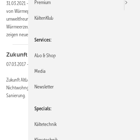
Premium
31.03.2021
-
Fast die Hälfte der neu errichteten Wohngebäude werden
von Wärmepumpen beheizt. Im Bestand wächst der Trend zu den
KältenKlub
umweltfreundlichen Heizungssystemen aber ebenfalls. Dass die
Wärmeerzeuger auch dort gut funktionieren und klimafreundlich sind,
zeigen neue Ergebnisse aus der Forschung. Darauf
weist...
Services
Zukunft Altbau:
Broschüre mit vielen
Tipps
Abo & Shop
07.03.2017
-
Media
Zukunft Altbau berät künftig auch Eigentümer von
Newsletter
Nichtwohngebäuden neutral über den Nutzen einer energetischen
Sanierung.
Specials
Kältetechnik
Klimatechnik