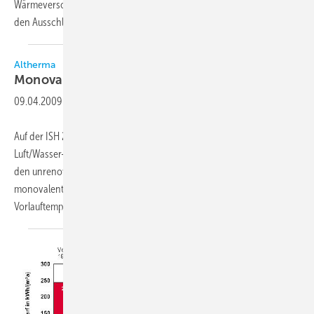
Wärmeversorgung sowie der geringe bauliche Aufwand gaben dabei
den Ausschlag, diese Technik zu nutzen.
Altherma
Monovalente Wärmepumpe für den
Altbau
09.04.2009
-
Auf der ISH 2009 präsentierte Altherma die neue Hochtemperatur-
Luft/Wasser-Wärmepumpe Luvitype Plus. Mit diesem Gerät, das für
den unrenovierten Altbau eine Alternative bieten soll, sei
monovalentes Heizen bei 20°C Außentemperatur mit
Vorlauftemperaturen bis 80°C möglich. Noch bei
20°C...