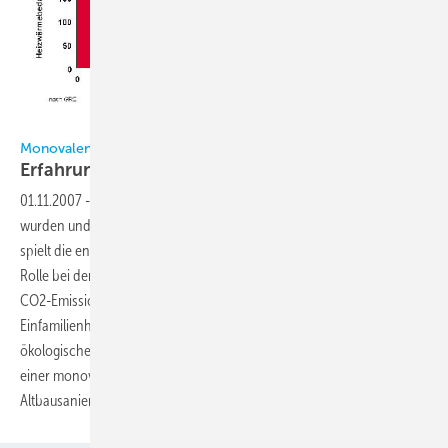
Monovalente Wasser/Wasser-Wärmepumpe
Erfahrungen mit Wärmepumpen im
Altbau
01.11.2007
-
Da 75% aller Gebäude in Deutschland vor 1978 erbaut
wurden und nahezu 85% der gesamten Heizenergie verbrauchen,
spielt die energetische Sanierung der Altbauten eine entscheidende
Rolle bei der geforderten Energieeinsparung und Minderung der
CO2-Emissionen. Am Beispiel eines denkmalgeschützten
Einfamilienhauses werden im folgenden Beitrag die technischen,
ökologischen und wirtschaftlichen Bedingungen bei der Nutzung
einer monovalenten Wasser/Wasser-Wärmepumpe bei der
Altbausanierung diskutiert. Hans-Jürgen Laue,
Karlsruhe