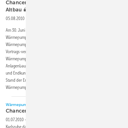
Chancen und Einsatzmöglichkeiten im
Altbau
05.08.2010
-
Am 30. Juni 2010 fand in Karlsruhe das diesjährige
Wärmepumpensymposium des Test- und Weiterbildungszentrums
Wärmepumpen und Kältetechnik (TWK) statt. Der Schwerpunkt der
Vortrags-veranstaltung lag diesmal auf dem Einsatz der
Wärmepumpentechnik im Altbau. Gut 100 Teilnehmeraus Industrie,
Anlagenbau, Kälte-Klima-Handwerk, Fachgroßhandel, Institutionen
und Endkunden waren nach Karlsruhe gekommen, um sich über den
Stand der Entwicklungen und die Einsatz­möglichkeiten der
Wärmepumpentechnologie im Bestand zu informieren.
Wärmepumpen-Symposium in Karlsruhe
Chancen und Einsatzmöglichkeiten im
Altbau
01.07.2010
-
Am gestrigen Mittwoch, den 30. Juni 2010, fand in
Karlsruhe das diesjährige Wärmepumpensymposium des Test- und