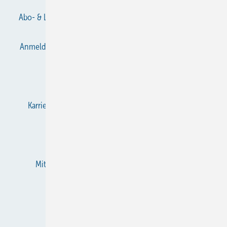
Abo- & Leserservice
AGB
Alle Inhalte chronologisch
Anmelden
Anmeldung & Registrierung
Datenschutz
E-Paper
Gentner Verlag
Impressum
Karriere bei Gentner
KältenKlub
KK abonnieren
Team
Mediaservice
Mitgliedschaften und Engagement
Newsletter
RSS-Feed
Privacy Manager
Veranstaltungen / Webinare