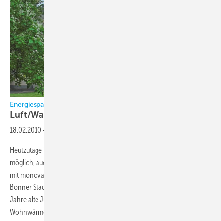
Energiesparen im Bestand
Luft/Wasser-Wärmepumpen im
Altbau
18.02.2010
-
Heutzutage ist es aufgrund der technischen Entwicklung problemlos
möglich, auch ältere nicht nachträglich wärmegedämmte Gebäude
mit monovalenten Luft/Wasser-Wärmepumpen zu beheizen. Im
Bonner Stadtteil Oberkassel wird beispielsweise eine rund hundert
Jahre alte Jugendstilvilla von zwei Luft/Wasser-Wärmepumpen mit
Wohnwärme und Warmwasser versorgt. Die kostengünstige