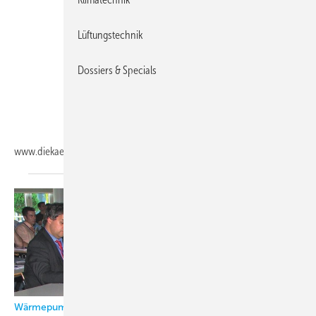
Lüftungstechnik
Dossiers & Specials
www.diekaelte.de/gentner.dll/PL_102988_751195
Wärmepumpen-Symposium 2010 des TWK Karlsruhe