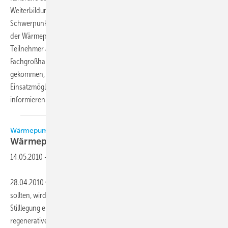
Weiterbildungszentrums Wärmepumpen und Kältetechnik (TWK) statt.
Schwerpunkt der Vortragsveranstaltung lag diesmal auf dem Einsatz
der Wärmepumpentechnik im Altbau. Gut 100 interessierte
Teilnehmer aus Industrie, Anlagenbau, Kälte-Klima-Handwerk,
Fachgroßhandel, Institutionen und Endkunden waren nach Karlsruhe
gekommen, um sich über den Stand der Entwicklungen und die
Einsatzmöglichkeiten der Wärmepumpentechnologie im Bestand zu
informieren.
Wärmepumpen-Symposium des TWK in Karlsruhe
Wärmepumpen im
Altbau
14.05.2010
-
28.04.2010 Ob Wärmepumpen auch im Altbau eingesetzt werden
sollten, wird kontrovers diskutiert. In Baden-Württemberg muss nach
Stilllegung eines alten Heizungskessels seit 2010 mindestens 10 %
regenerative Energie vorgesehen werden. Welche Möglichkeiten