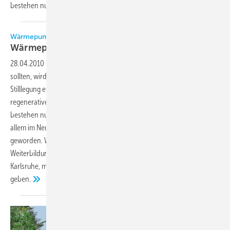
bestehen nun, das Gebäude
energetisch...
Wärmepumpen-Symposium des TWK in Karlsruhe
Wärmepumpen im
Altbau
28.04.2010
-
Ob Wärmepumpen auch im Altbau eingesetzt werden
sollten, wird kontrovers diskutiert. In Baden-Württemberg muss nach
Stilllegung eines alten Heizungskessels seit 2010 mindestens 10%
regenerative Energie vorgesehen werden. Welche Möglichkeiten
bestehen nun, das Gebäude energetisch sinnvoll zu beheizen? Vor
allem im Neubaubereich ist doch der Wärmepumpeneinsatz so aktuell
geworden. Warum nicht auch im Altbau? Das TWK, Test- und
Weiterbildungszentrum Wärmepumpen und Kältetechnik GmbH,
Karlsruhe, möchte dazu in einem Symposium am 30.6.2010 Antworten
geben.