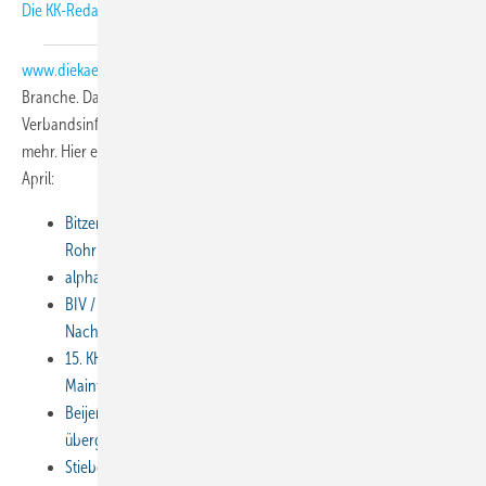
Die KK-Redaktion veröffentlicht auf
www.diekaelte.de
tagesaktuell die neuesten Informationen aus der
Branche. Darunter Personalmeldungen, Buchtipps,
Verbandsinformationen, Unternehmensmeldungen und vieles andere
mehr. Hier eine Auswahl der interessantesten Meldungen aus dem
April:
Bitzer: Übernahme der Produktgruppe
Rohrbündelwärmeübertrager von Alfa Laval
alpha innotec: Fördergelder für Wärmepumpen
BIV / Landesinnung Bayern: Gemeinsamer IHM-Auftritt für die
Nachwuchssuche
15. KK-Fachtagung der KK-Redaktion: Bombenstimmung in
Maintal
Beijer Ref: Speziell für den 4. Kälten-Treff: 100 „Kälten-Köpfe“
übergeben
Stiebel Eltron: Danfoss Värmepumpar AB (Thermia)