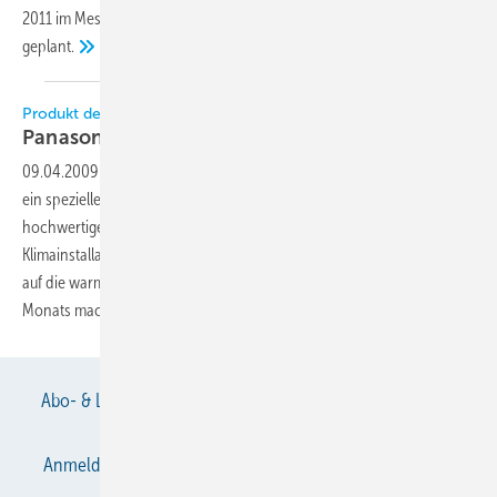
2011 im Messezentrum Nürnberg das 2. Supermarkt-Symposium
geplant.
Produkt des Monats kaufen und Sachpreise gewinnen
Panasonic-Aktion von April bis
September
09.04.2009
-
Bis September 2009 offeriert der Hersteller jeden Monat
ein spezielles Klimageräteangebot mit der zusätzlichen Möglichkeit,
hochwertige Sachpreise zu gewinnen. Kälteanlagenbauer und
Klimainstallateure in Deutschland sollen sich deshalb ganz besonders
auf die warme Jahreszeit freuen können. Den Anfang als Produkt des
Monats machen im April die Etherea
Klimageräte.
Abo- & Leserservice
AGB
Alle Inhalte chronologisch
Anmelden
Anmeldung & Registrierung
Datenschutz