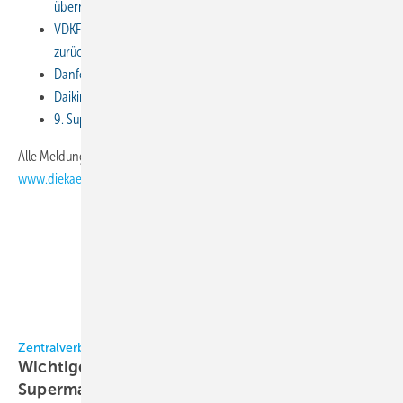
übernommen
VDKF-Mitgliederversammlung: Präsident Wolfgang Zaremski
zurückgetreten
Danfoss: Neues Büro in der Hamburger Hafencity eröffnet
Daikin: 4. Leading Air Convention in Norderstedt
9. Supermarkt-Symposium des ZVKKW: Hauptthema Kältemittel
Alle Meldungen finden Sie unter
www.diekaelte.de/Archiv/Meldungsarchiv
ZVKKW
Zentralverband Kälte Klima Wärmepumpen (ZVKKW)
Wichtiger Termin im April: Das 6.
Supermarkt-Symposium