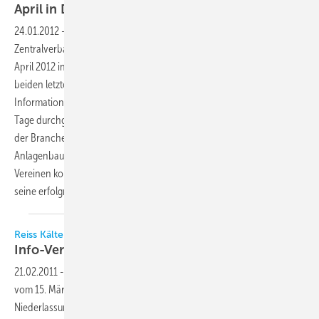
April in
Darmstadt
24.01.2012
-
Das nunmehr 3. Supermarkt-Symposium des
Zentralverbands Kälte Klima Wärmepumpen e.V. (ZVKKW) findet am 19.
April 2012 in Darmstadt statt. Basierend auf den Erkenntnissen der
beiden letzten Jahre wird die Veranstaltung mit neusten
Informationen zu Technik und Markt diesmal konzentriert an einem
Tage durchgeführt. Mit mehr als 120 Teilnehmern aus allen Bereichen
der Branche Wissenschaftler, Komponentenhersteller, Planer,
Anlagenbauer und Betreiber sowie Behörden, Verbänden und
Vereinen konnte der ZVKKW mit seinem Supermarkt-Symposium 2011
seine erfolgreichen Veranstaltungen
fortsetzen.
Reiss Kälte-Klima
Info-Veranstaltungsreihe im
März/April
21.02.2011
-
Die Reiss Kälte-Klima GmbH & Co. KG, Offenbach, führt
vom 15. März bis 14. April 2011 in ihren bundesweiten
Niederlassungen eine Reihe von Informations-Veranstaltungen mit