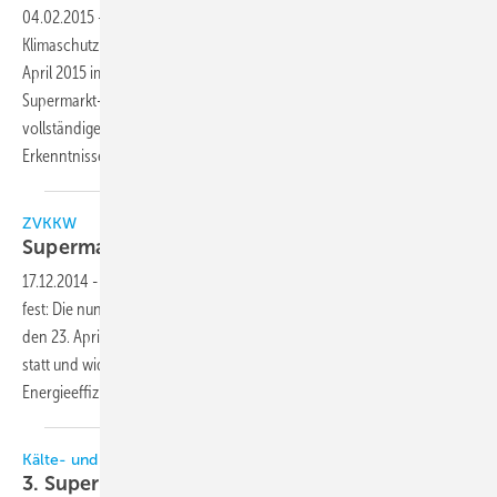
04.02.2015
-
Unter dem diesjährigen Motto „Energieeffizienz und
Klimaschutz im Lebensmittelhandel“ findet am Donnerstag, den 23.
April 2015 im Maritim Rhein-Main Hotel Darmstadt das nunmehr 6.
Supermarkt-Symposium des ZVKKW statt. Mittlerweile steht auch das
vollständige Tagungsprogramm fest, das wie immer viele neue
Erkenntnisse und Entscheidungshilfen für die tägliche Arbeit
bietet.
ZVKKW
Supermarkt-Symposium am 23. April
2015
17.12.2014
-
Der Termin für das nächste Supermarkt-Symposium steht
fest: Die nunmehr 6. Veranstaltung dieser Art findet am Donnerstag,
den 23. April 2015, traditionell im Maritim Rhein-Main Hotel Darmstadt
statt und widmet sich 2015 dem thematischen Schwerpunkt
Energieeffizienz und Klimaschutz im
Lebensmittelhandel.
Kälte- und Wärmeerzeugung im Lebensmitteleinzelhandel
3. Supermarkt-Symposium des ZVKKW am 19.