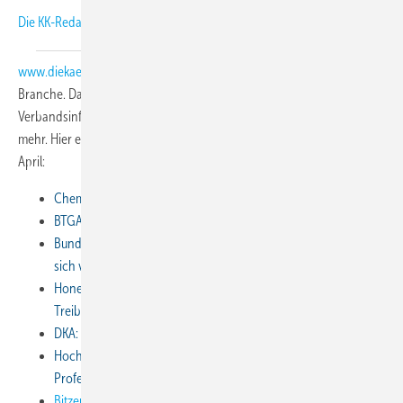
Die KK-Redaktion veröffentlicht auf
www.diekaelte.de
tagesaktuell die neuesten Informationen aus der
Branche. Darunter Personalmeldungen, Buchtipps,
Verbandsinformationen, Unternehmensmeldungen und vieles andere
mehr. Hier eine Auswahl der interessantesten Meldungen aus dem
April:
Chemours: Preiserhöhung für Freon Kältemittel in Europa
BTGA: Offizielles Lieferantenverzeichnis 2016/17 erschienen
Bundesverband Wärmepumpe: Große Koalition verabschiedet
sich von der Wärmewende
Honeywell: Frühzeitige Einstellung von Kältemitteln mit hohem
Treibhauspotenzial in der EU geplant
DKA: Laut Focus zu den besten Ausbildungsbetrieben
Hochschule Karlsruhe: The Schaufler Foundation stiftet eine
Professur für Verdichtertechnik
Bitzer: Verdichter-Schnittmodell übergeben