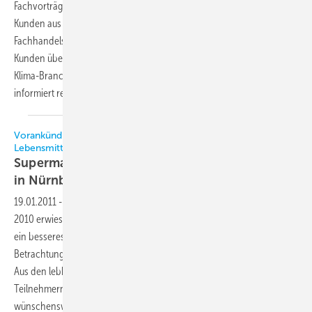
Fachvorträgen und Produktvorstellungen durch. Zielgruppe sind die
Kunden aus Fachhandwerk, Planung und Anlagenbau. Das
Fachhandelsunternehmen sieht es als eine seiner Hauptaufgaben, die
Kunden über technische Entwicklungen und Neuheiten in der Kälte-
Klima-Branche auf dem Laufenden zu halten. Unter dem Motto Reiss
informiert referieren erfahrene Praktiker über folgende
Themen:
Vorankündigung: Kälte- und Wärmeerzeugung im
Lebensmitteleinzelhandel
Supermarkt-Symposium am 5. und 6. April 2011
in
Nürnberg
19.01.2011
-
Das erste Supermarkt-Symposium des ZVKKW im Sommer
2010 erwies sich als ausgezeichnete Kommunikationsplattform, um
ein besseres gegenseitiges Verständnis für eine ganzheitliche
Betrachtungsweise des Gesamtkomplexes Supermarkt zu erlangen.
Aus den lebhaften Diskussionen und Gesprächen mit den
Teilnehmern war erkennbar, dass eine Weiterführung dieser Tagung
wünschenswert wäre. Daher hat der ZVKKW für den 5. und 6. April