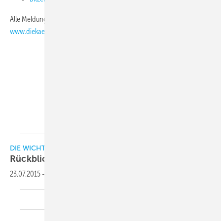
Alle Meldungen aus dem Monat April finden Sie unter
www.diekaelte.de/Archiv/Meldungsarchiv
KK-Redaktion
DIE WICHTIGSTEN MELDUNGEN AUS DER BRANCHE
Rückblick: Das passierte im April
2018
23.07.2015
-