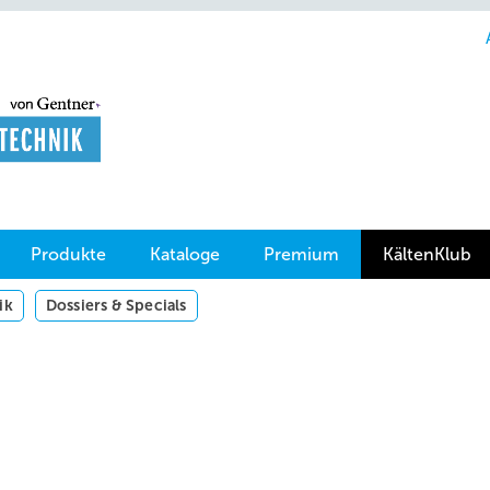
Produkte
Kataloge
Premium
KältenKlub
ik
Dossiers & Specials