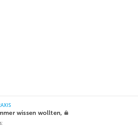
RAXIS
immer wissen
wollten,
s: