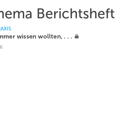
Thema Berichtsheft
RAXIS
mmer wissen wollten, . .
.
s: