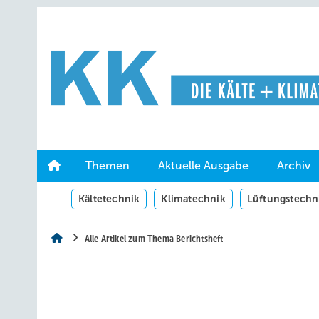
Springe
Springe
Springe
auf
auf
auf
Hauptinhalt
Hauptmenü
SiteSearch
Themen
Aktuelle Ausgabe
Archiv
Kältetechnik
Klimatechnik
Lüftungstechn
Alle Artikel zum Thema Berichtsheft