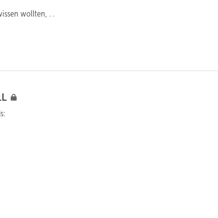
ssen wollten, . .
LL
s: