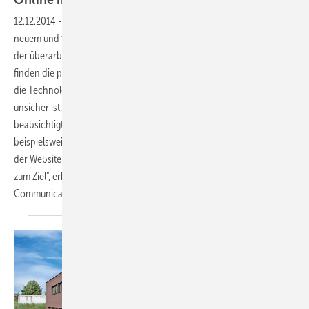
Online in neuem und frischem
Design
12.12.2014
-
Der Verdichterspezialist Bitzer präsentiert sich online in
neuem und frischem Design. Die entscheidendste Verbesserung ist
der überarbeitete Produktbereich der neuen Website: Interessenten
finden die passenden Produkte nun auf zwei Wegen – entweder über
die Technologie oder über die Anwendung. „Wenn sich ein Kunde
unsicher ist, welchen Verdichter er benötigt, findet er über die
beabsichtigte Anwendung schnell das richtige Produkt –
beispielsweise indem er ,Supermarktʻ als Schlagwort in die Suchmaske
der Website eingibt. Nutzer kommen so mit deutlich weniger Klicks
zum Ziel“, erklärt Marcus Loistl, Bitzer Director Marketing and
Communication.