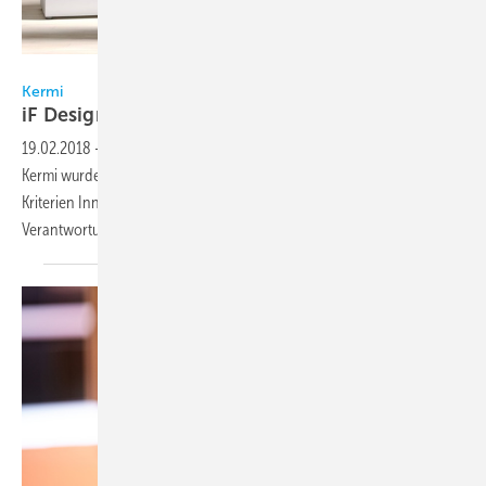
Kermi
Kermi
iF Design Award für
Wärmepumpen
19.02.2018
-
Die Wärmepumpen der x-change dynamic Baureihe von
Kermi wurden mit dem iF Design Award ausgezeichnet. Auch die
Kriterien Innovation und Ausarbeitung, Funktionalität, Qualität,
Verantwortung und Positionierung wurden positiv
bewertet.