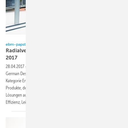
ebm-papst
ebm-papst
Radialventilator erhält German Design Award
2017
28.04.2017
-
Der Radialventilator RadiPac von ebm-papst hat beim
German Design Award 2017 das Prädikat Special Mention in der
Kategorie Energy erhalten. Mit dieser Auszeichnung würdigt die Jury
Produkte, deren Design besonders gelungene Teilaspekte oder
Lösungen aufweisen. Im Fall des RadiPac ist das die Verbesserung von
Effizienz, Leistung und
Gewicht.