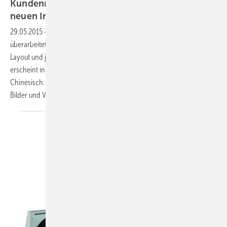
Kundenmagazin in frischem Design und mit
neuen
Inhalten
29.05.2015
-
Bitzer hat sein Kundenmagazin Compact grundlegend
überarbeitet. Das Heft präsentiert sich jetzt mit einem modernen
Layout und journalistisch aufbereiteten Inhalten. Die aktuelle Ausgabe
erscheint in sechs Sprachen unter anderem in Deutsch, Englisch und
Chinesisch. Eine Online-Ausgabe bietet zusätzliche Informationen,
Bilder und
Videos.