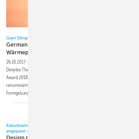
GDTS
Glen Dimplex Thermal Solutions (GDTS)
German Design Award 2018 für die
Wärmepumpe System
M
26.10.2017
-
Das modulare Wärmepumpensystem M von Glen
Dimplex Thermal Solutions (GDTS) gewinnt den German Design
Award 2018 in der Kategorie Energy. Mit dem international
renommierten Preis zeichnet die 1953 gegründete Stiftung Rat für
Formgebung jährlich qualitativ herausragendes Produktdesign
aus.
Kalorimetrischer Strömungssensor kann vielfältig individuell
angepasst werden
Design meets
Function