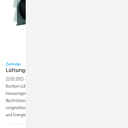
Zehnder
Zehnder
Lüftungsgerät erhält iF Design
Award
22.05.2015
-
Beim iF Design Award 2015 erhielt das neue dezentrale
Komfort-Lüftungsgerät ComfoAir 70 von Zehnder das iF Label für
herausragendes Design. Das Gerät ist für die preissensible
Nachrüstung oder Erstausstattung von einzelnen Wohneinheiten
vorgesehen und entspricht hohen Ansprüchen an Raumluftqualität
und Energieeffizienz, so der
Hersteller.