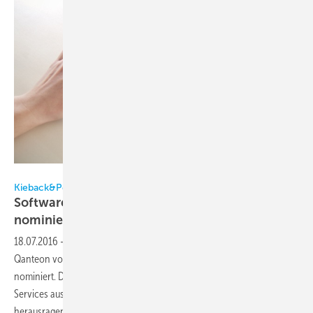
Kieback&Peter
Kieback&Peter
Software Qanteon für UX Design Award
nominiert
18.07.2016
-
Die Gebäude- und Energiemanagement-Software
Qanteon von Kieback&Peter ist für den UX Design Award 2016
nominiert. Der Preis zeichnet Produkte, digitale Lösungen und
Services aus, die bei Design und Benutzererlebnis besonders
herausragen.