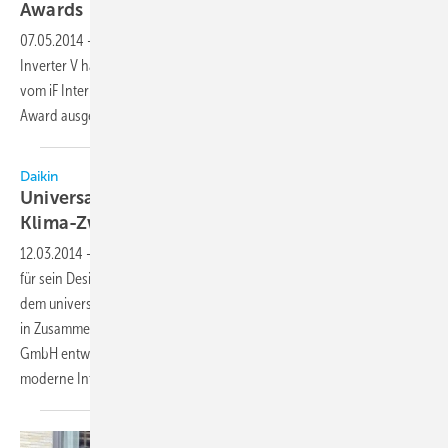
Awards
07.05.2014
-
Mit der Artcool Stylist Inverter V und der Artcool Slim
Inverter V hat LG Electronics zwei Klimageräte im Portfolio, die jetzt
vom iF International Forum Design mit dem diesjährigen iF Design
Award ausgezeichnet
wurden.
Daikin
Universal Design Award 2014 für
Klima-Zwischendeckengerät
12.03.2014
-
Das Klima-Zwischendeckengerät FFQ von Daikin wurde
für sein Design, seine Energieeffizienz und seinen Nutzerkomfort mit
dem universal design award 2014 ausgezeichnet. Die Kassette wurde
in Zusammenarbeit mit Produktdesignern von der yellow design
GmbH entwickelt und ist so gestaltet, dass sie sich nahtlos in das
moderne Interieur von Gewerbebauten
einfügt.