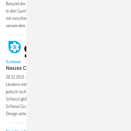
Beispiel der Klimatisierung kombiniert mit einem Türluftschleiersystem
in den Gant-Stores wird aufgezeigt, wie unterschiedliche Baureihen
mit verschiedenen Funktionen die gleiche Buskommunikation
verwenden können.Angelo Ginesi und Mihael Gracin,
Wuppertal
Schiessl
Neues Corporate Design und neues
Logo
20.12.2013
-
Schiessl ist heute als Großhändler europaweit in 14
Ländern mit mehr als 50 Niederlassungen vertreten. Dies war bisher
jedoch nicht immer auf den ersten Blick erkennbar. Um die Marke
Schiessl global zu harmonisieren, haben sich die Gesellschaften der
Schiessl Gruppe dazu entschieden, in einem einheitlichen Corporate
Design unter gleichem Namen
aufzutreten.