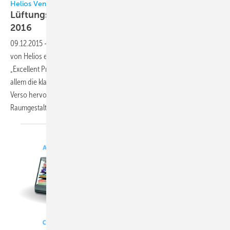
Helios Ventilatoren
Lüftungsgerät erhält German Design Award
2016
09.12.2015
-
Das kompakte dezentrale Lüftungsgerät EcoVent Verso
von Helios erhält den German Design Award 2016 in der Kategorie
„Excellent Product Design – Energy“. In der Jurybegründung wird vor
allem die klare Linienführung und das puristische Design des EcoVent
Verso hervorgehoben, das sich unauffällig in die moderne
Raumgestaltung
integriert.