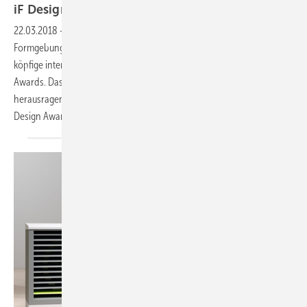
iF Design Award für
Frischluftversorgung
22.03.2018
-
Mit seiner ansprechenden und dezent integrativen
Formgebung überzeugte Zehnders ComfoValve Luna S125 die 63-
köpfige internationale Expertenjury des diesjährigen iF Design
Awards. Das Zuluft-Tellerventil wurde mit dem iF Label für
herausragendes Produktdesign ausgezeichnet. Am diesjährigen iF
Design Award nahmen rund 6.400 Beiträge aus 54 Ländern
teil.