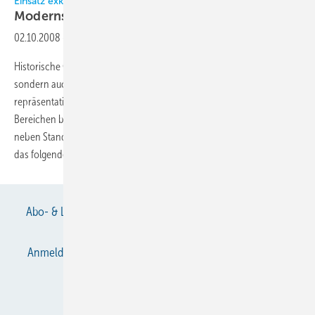
Einsatz exklusiver Klimageräte
Modernstes Design in historischem
Ambiente
02.10.2008
-
Historische Gebäude bieten je nach Nutzung nicht nur von außen,
sondern auch in ihrem Inneren einen exklusiven Rahmen für ein
repräsentatives Ambiente. Dementsprechend ist die Optik in allen
Bereichen besonders wichtig. Für die Gestaltung der Räume gibt es
neben Standardgeräten auch Innengeräte in passendem Design, wie
das folgende Anwendungsbeispiel
zeigt.
Abo- & Leserservice
AGB
Alle Inhalte chronologisch
Anmelden
Anmeldung & Registrierung
Datenschutz
E-Paper
Gentner Verlag
Impressum