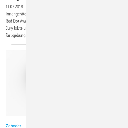
11.07.2018
-
Das Ecodan Außengerät PUHZ-AA (Bild) und die Klima-
Innengeräte MSZ-AP und MLZ-KP von Mitsubishi Electric haben den
Red Dot Award 2018 in der Disziplin Product Design gewonnen. Die
Jury lobte unter anderem die klaren Linien, die schlichte Eleganz und
Farbgebung.
Zehnder
Zehnder