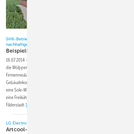
Bilder: Fotowerk Michael Heyde
SHK-Betrieb Wölpper setzt im neuen Firmensitz auf
nachhaltige Gebäudetechnik
Beispielhaft in Design und
Nachhaltigkeit
16.07.2014
-
Einen notwendig gewordenen Standortwechsel nutzte
die Wölpper GmbH aus Kirchheim/Teck dazu, am eigenen
Firmenneubau die Effizienz und Intelligenz eines durchdachten
Gebäudekonzepts zu demonstrieren. Kern der Gebäudetechnik ist
eine Sole-Wärmepumpe des Herstellers Bartl Wärmepumpen, die über
eine Freikühlung mit Erdsonden versorgt wird.
Annette Rauhaus,
Filderstadt
LG Electronics
Artcool-Klimasysteme gewinnen iF Design