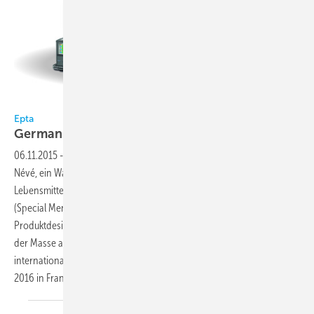
Epta
Epta
German Design Award
erhalten
06.11.2015
-
Für die RevUP-Familie seiner Marken Costan und Bonnet
Névé, ein Warenpräsentationskonzept für die Kühlabteilung im
Lebensmitteleinzelhandel, hat Epta den German Design Award
(Special Mention) erhalten. Der Preis zeichnet Kommunikations- und
Produktdesign aus, das sich durch eine besondere Gestaltung von
der Masse abhebt. Die Preisverleihung findet während der
internationalen Konsumgütermesse Ambiente vom 12. bis 16. Februar
2016 in Frankfurt am Main
statt.