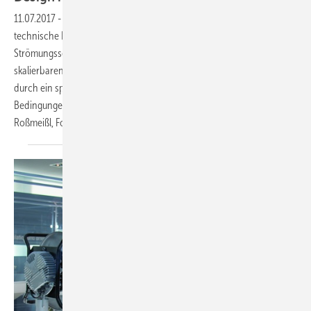
11.07.2017
-
In einem interdisziplinären Projektteam hat Kriwan
technische Innovation mit Ästhetik vereint. Entstanden ist ein
Strömungssensor, der ein modulares Gehäusekonzept mit einer
skalierbaren Hard- und Software kombiniert. Abgerundet wird dies
durch ein spezielles Sensorelement, das selbst unter schwierigsten
Bedingungen zuverlässig misst.
Diethard Sawallisch und Thomas
Roßmeißl,
Forchtenberg