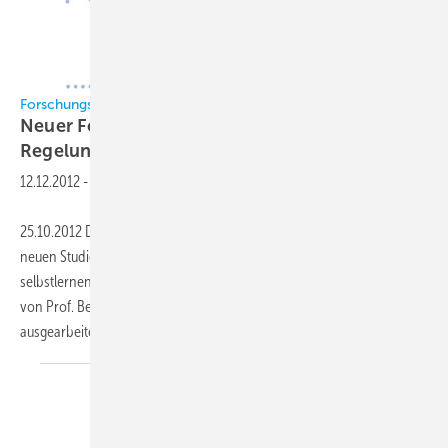
Forschungsrat Kältetechnik
Neuer Forschungsbericht zu Steuer- und
Regelungsverfahren
12.12.2012
-
25.10.2012 Der Forschungsrat Kältetechnik (FKT) befasst sich in einer
neuen Studie mit Lösungsansätzen für intelligente, adaptive und
selbstlernende Steuer- und Regelungsverfahren für Kälteanlagen. Die
von Prof. Becker, Hochschule Biberach, im Auftrag des FKT
ausgearbeitete Studie zeigt
auf...