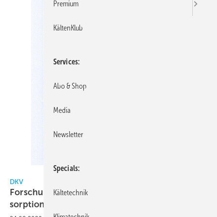
Premium
KältenKlub
Services
Abo & Shop
Media
Newsletter
Specials
DKV
DKV
Forschungsbericht Nr. 89: Verfahren zur
Kältetechnik
sorptionsgestützten
Klimatisierung
Klimatechnik