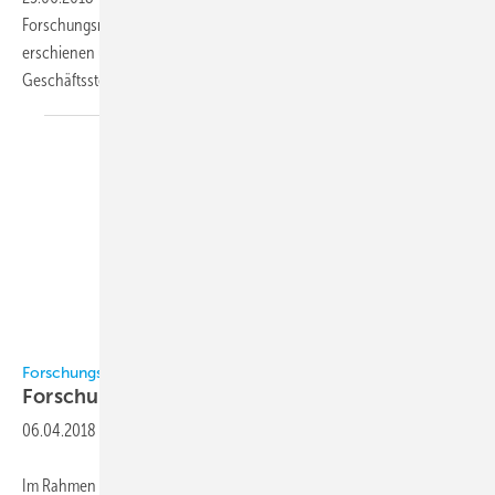
Forschungsrats Kältetechnik sind folgende Forschungsberichte neu
erschienen und können gegen eine Schutzgebühr über die
Geschäftsstelle des Forschungsrats bezogen
werden:
Forschungsrat Kältetechnik
Forschungsrat Kältetechnik
Forschungsberichte
06.04.2018
-
Im Rahmen der Forschungsaktivitäten des Forschungsrats