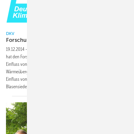
DKV
DKV
Forschungsbericht Nr. 84
erschienen
19.12.2014
-
Der Deutsche Kälte- und Klimatechnische Verein (DKV)
hat den Forschungsbericht Nr. 84 veröffentlicht. Unter dem Titel „Zum
Einfluss von Fluid- und Heizflächeneigenschaften auf
Wärmeübergang und Blasenbildung beim Sieden“ wird u.a. der
Einfluss von Fluid und Heizfläche auf den Wärmeübergang beim
Blasensieden an horizontalen Kupferrohren
untersucht.