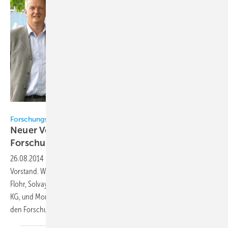
Forschungsrat Kältetechnik e.V.
Forschungsrat Kältetechnik
Neuer Vorstand gewählt - vier neue
Forschungsberichte
26.08.2014
-
Der Forschungsrat Kältetechnik e.V. hat einen neuen
Vorstand. Wolfgang Bock, Fuchs Europe Schmierstoffe GmbH, Felix
Flohr, Solvay Fluor GmbH, Roland Handschuh, Güntner GmbH & Co.
KG, und Monika Witt, Th. Witt Kältemaschinenfabrik GmbH, werden
den Forschungsrat in den nächsten zwei Jahren
leiten.