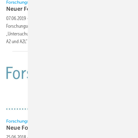
Forschungsrat Kältetechnik
Neuer Forschungsbericht
veröffentlicht
07.06.2019
-
Im Rahmen der Forschungsaktivitäten des
Forschungsrats Kältetechnik e. V. ist der Forschungsbericht FKT 192/15
„Untersuchung der Odorierung von Kältemitteln der Gefahrenklassen
A2 und A2L“
erschienen.
Forschungsrat Kältetechnik
Forschungsrat Kältetechnik
Neue Forschungsberichte
veröffentlicht
25.06.2018
-
Im Rahmen der Forschungsaktivitäten des