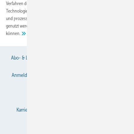
Verfahren der Regelungstechnik es gibt und welche verfügbaren
Technologien und Verfahren der Regelungstechnik für verfahrens-
und prozesstechnische Anlagen grundsätzlich für Kälteanlagen
genutzt werden
können.
Abo- & Leserservice
AGB
Alle Inhalte chronologisch
Anmelden
Anmeldung & Registrierung
Datenschutz
E-Paper
Gentner Verlag
Impressum
Karriere bei Gentner
KältenKlub
KK abonnieren
Team
Mediaservice