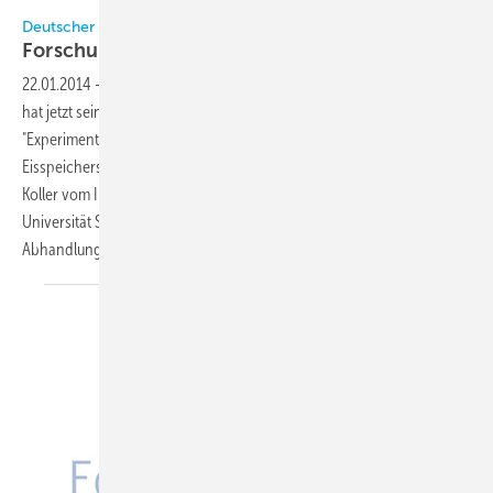
Deutscher Kälte- und Klimatechnischer Verein
Forschungsbericht Nr. 83
veröffentlicht
22.01.2014
-
Der Deutsche Kälte- und Klimatechnische Verein (DKV)
hat jetzt seinen Forschungsbericht Nr. 83 veröffentlicht. Thema ist die
"Experimentelle Untersuchung und Modellierung eines kleinen
Eisspeichers für die solare Kühlung von Gebäuden". Autor ist Torsten
Koller vom Institut für Thermodynamik und Wärmetechnik der
Universität Stuttgart. Bei der Arbeit handelt es sich um die genehmigte
Abhandlung zur Erlangung des Titels Doktor-Ingenieur
(Dr.-Ing.).