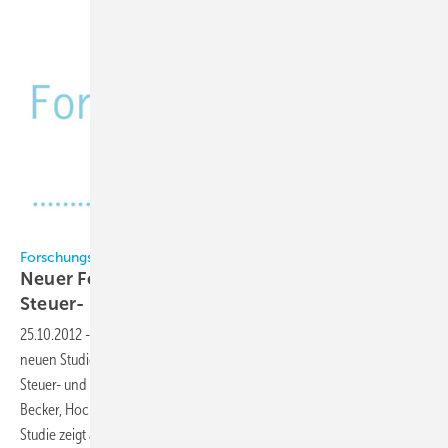
Forschungsrat Kältetechnik
Neuer Forschungsbericht zu intelligenten
Steuer- und
Regelungsverfahren
25.10.2012
-
Der Forschungsrat Kältetechnik (FKT) befasst sich in einer
neuen Studie mit Lösungsansätzen für intelligente, selbstlernende
Steuer- und Regelungsverfahren bei Kälteanlagen. Die von Prof.
Becker, Hochschule Biberach, im Auftrag des FKT ausgearbeitete
Studie zeigt auf, welche intelligenten, adaptiven und selbstlernenden