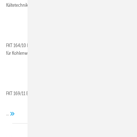
Kältetechnik sind folgende Forschungsberichte erschienen:
FKT 164/10 Evaluierung des Forschungsbedarfes von Schmierstoffen
für Kohlenwasserstoff-Kältemittel
FKT 169/11 Energiespeicher – neue Technologien und Potenziale
...