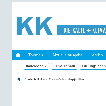
Springe
Springe
Springe
auf
auf
auf
Hauptinhalt
Hauptmenü
SiteSearch
Themen
Aktuelle Ausgabe
Archiv
Kältetechnik
Klimatechnik
Lüftungstechn
Alle Artikel zum Thema Geburtstagsjubiläum