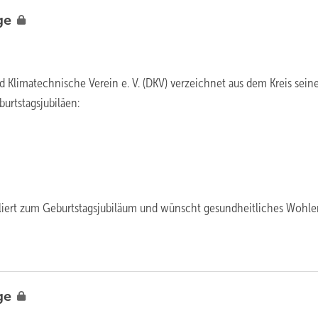
ge
d Klimatechnische Verein e. V. (DKV) verzeichnet aus dem Kreis sein
urtstagsjubiläen:
uliert zum Geburtstagsjubiläum und wünscht gesundheitliches Wohl
ge