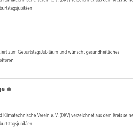
urtstagsjubiläen:
liert zum GeburtstagsJubiläum und wünscht gesundheitliches
eiteren
ge
d Klimatechnische Verein e. V. (DKV) verzeichnet aus dem Kreis sein
urtstagsjubiläen: