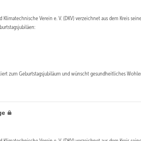
d Klimatechnische Verein e. V. (DKV) verzeichnet aus dem Kreis sein
urtstagsjubiläen:
uliert zum Geburtstagsjubiläum und wünscht gesundheitliches Wohl
ge
d Klimatechnische Verein e. V. (DKV) verzeichnet aus dem Kreis sein