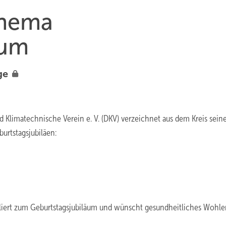
Thema
äum
ge
d Klimatechnische Verein e. V. (DKV) verzeichnet aus dem Kreis sein
urtstagsjubiläen:
uliert zum Geburtstagsjubiläum und wünscht gesundheitliches Wohl