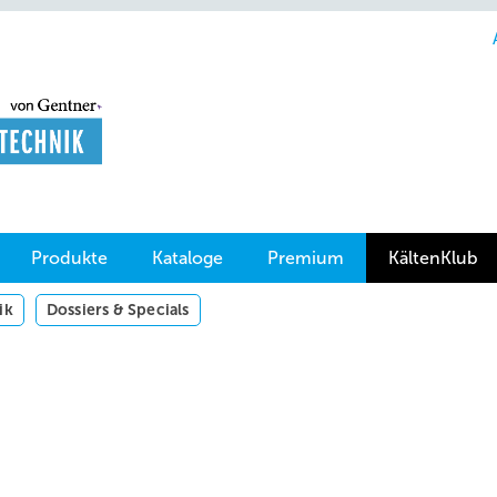
Produkte
Kataloge
Premium
KältenKlub
ik
Dossiers & Specials