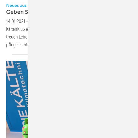
Neues aus dem KältenKlub
Geben Sie dem Bären ein
Zuhause
14.01.2021
-
Im ersten Gewinnspiel des neuen Jahres verlosen wir im
KältenKlub einen ultrasüßen, niedlichen, putzigen, knuddeligen und
treuen Lebenspartner. Einen schmusigen, weichen, knuffigen und
pflegeleichten Bären von
Coolair.