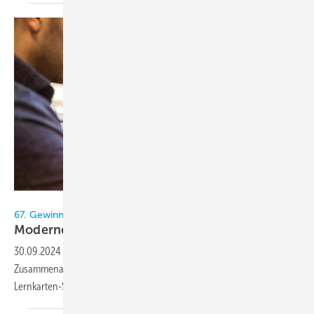
Bild: LinkedIn Sales Solutions auf Unsplash, Bernd Hansemann
67. Gewinnspiel im KältenKlub
Modernes
Lernen
30.09.2024
-
Der Kälten-Klub und der VDE Verlag verlosen in
Zusammenarbeit mit BrainYoo Mobile Learning fünf Lizenzen der
Lernkarten-Sets Kälteanlagentechnik I und
II.