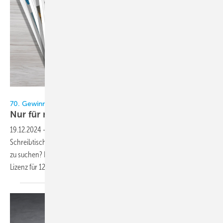
Bild: KK-Redaktion
70. Gewinnspiel im KältenKlub
Nur für
mich!
19.12.2024
-
Sie haben es satt, dass bei Ihnen ständig die KK vom
Schreibtisch verschwindet? Sie sind es leid, im Büro ständig das Heft
zu suchen? Dann haben wir die Lösung: Die KK-Redaktion verlost eine
Lizenz für 12 Heftausgaben der
KK.