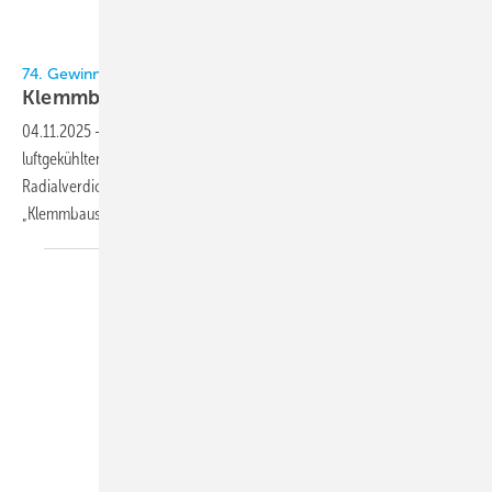
Bild: KältenKlub
74. Gewinnspiel im KältenKlub
Klemmbausteine
04.11.2025
-
Der Kälten-Klub und Trane Deutschland verlosen einen
luftgekühlten Flüssigkeitskühler mit magnetgelagertem
Radialverdichter! Na gut, nicht ganz. Hier gibt es die exklusive
„Klemmbaustein-Variante“.