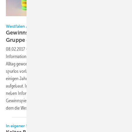
DR
Westfalen AG / KK-Redaktion
Gewinnspiel in der geschlossenen Facebook-
Gruppe der
KK
08.02.2017
-
Das Social-Media-Kanäle vermehrt genutzt werden, um
Informationen gezielt in die Branche zu bringen, ist mittlerweile zum
Alltag geworden. Auch in der KK-Redaktion geht dieser Trend nicht
spurlos vorbei. Wir von der Redaktion verwenden diese Kanäle seit
einigen Jahren und haben uns damit eine große Community
aufgebaut. In der Facebook-Gruppe der KK-Redaktion z.B. werden
neben Informationen und skurillen Dingen manchmal auch kleinere
Gewinnspiele durchgeführt. Ganz aktuell läuft ein Gewinnspiel, bei
dem die Westfalen AG die Gewinne
sponsort.
In eigener Sache