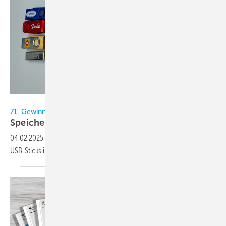
Bild: KK-Redaktion
71. Gewinnspiel im KältenKlub
Speicherplatz
04.02.2025
-
Der Kälten-Klub verlost in diesem Gewinnspiel zehn
USB-Sticks in einem
Paket.