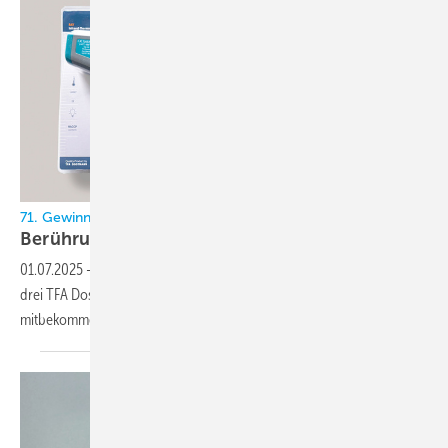
71. Gewinnspiel im KältenKlub
Berührungslos
01.07.2025
-
Auf der ISH haben wir uns mit thermofin getroffen und
drei TFA Dostmann Infrarot-Thermometer Ray (Modell 31.1136.20)
mitbekommen. Die verlosen wir jetzt hier an drei
Kälten.