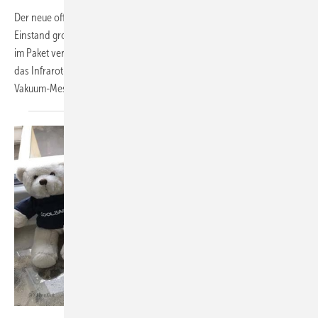
Der neue offizielle KältenKlub-Partner Fieldpeace zeigt sich zum
Einstand großzügig. Gleich fünf kältetechnische Geräte werden hier
im Paket verlost. Es handelt sich um eine Vakuumpumpe 8CFM, um
das Infrarot-Kältemittel-Lecksuchgerät DR82EU, ein kabelloses
Vakuum-Messgerät
MG44INT...
KältenKlub