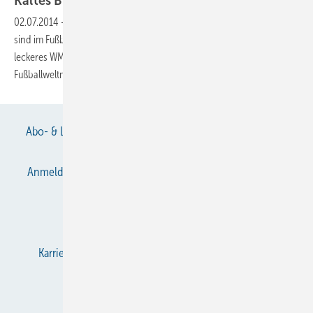
Kaltes Bier für
Facebook-Kälten
02.07.2014
-
Auch wir von der Redaktion „DIE KÄLTE + Klimatechnik“
sind im Fußballfieber. Daher verlosen wir fünf Fässer á fünf Liter
leckeres WM-Bier, gesponsert von Würth, rechtzeitig zum Finale der
Fußballweltmeisterschaft 2014 am 13. Juli
2014.
Abo- & Leserservice
AGB
Alle Inhalte chronologisch
Anmelden
Anmeldung & Registrierung
Datenschutz
E-Paper
Gentner Verlag
Impressum
Karriere bei Gentner
KältenKlub
KK abonnieren
Team
Mediaservice