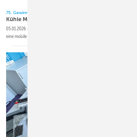
Bild: Schiessl
75. Gewinnspiel im KältenKlub
Kühle
Mobil-Brise
05.01.2026
-
Zum Jahresanfang verlosen wir zusammen mit Schiessl
eine mobile Klimaanlage NOVAER INUK 2.6 C01 mit allem
Zubehör.