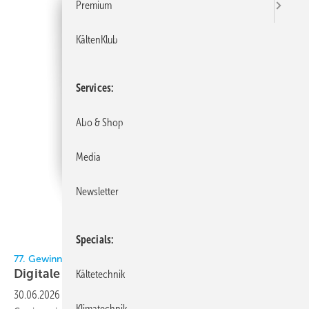
Premium
KältenKlub
Services
Abo & Shop
Media
Newsletter
Specials
Bild: KältenKlub
77. Gewinnspiel im KältenKlub
Digitale
Hilfe
Kältetechnik
30.06.2026
-
Der KältenKlub und Fieldpiece verlosen in diesem
Klimatechnik