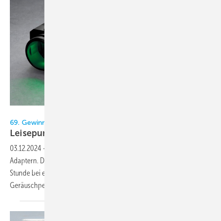
Bild: Refco
69. Gewinnspiel im KältenKlub
Leisepumpe
03.12.2024
-
Der KältenKlub und Refco verlosen drei VAMP-F mit
Adaptern. Die Schweizer Kondensatpumpe pumpt bis zu 22 Liter pro
Stunde bei einer Förderhöhe von bis zu 15 Meter. Und das bei einem
Geräuschpegel von < 20 dB(A) und einer Bauhöhe von 26
mm.