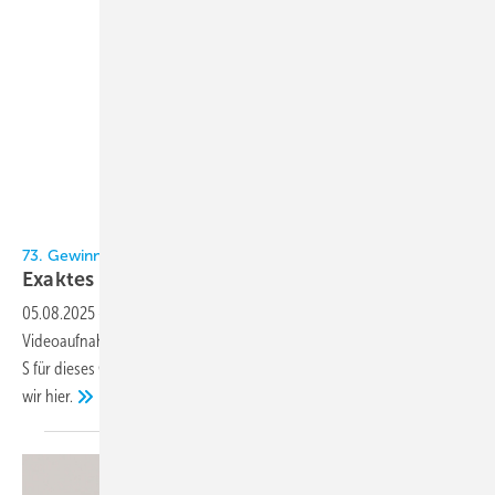
Bild: Refco
73. Gewinnspiel im KältenKlub
Exaktes
Wiegen
05.08.2025
-
Auf der Süd-Tour haben wir uns mit Refco in Hitzkirch für
Videoaufnahmen getroffen und die elektronische Füllwaage Refscale-
S für dieses Gewinnspiel mitbekommen. Cool, oder? Diese verlosen
wir
hier.