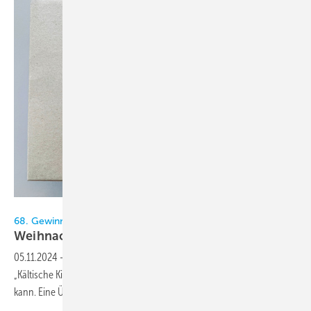
Bild: KältenKlub
68. Gewinnspiel im KältenKlub
Weihnachten
05.11.2024
-
Pünktlich zum Weihnachtsfest verlosen wir eine
„Kältische Kiste“ mit vielen, vielen Dingen, die man so gebrauchen
kann. Eine Überraschungskiste, deren Inhalt wir nicht
verraten.