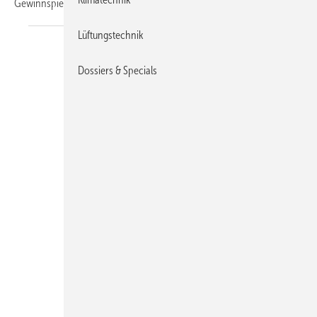
Gewinnspiel eine digitale Monteurhilfe
SM482VINT.
Lüftungstechnik
Dossiers & Specials