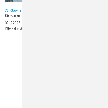
Bild: KältenKlub
75. Gewinnspiel im KältenKlub
Gesammelte
Werke
02.12.2025
-
In diesem Weihnachts-Gewinnspiel verlost der
KältenKlub das „Kältisches Sammelsurium
2025“