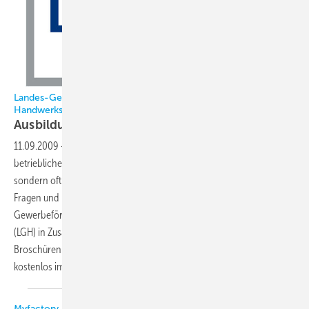
Landes-Gewerbeförderungsstelle des nordrhein-westfälischen
Handwerks
Ausbildungstipps stehen im Internet
bereit
11.09.2009
-
Viele junge Menschen beginnen in diesen Tagen eine
betriebliche Lehre. Dieser Lebensabschnitt ist nicht nur für sie selbst,
sondern oftmals auch für ihre Ausbilderinnen und Ausbilder von
Fragen und Unsicherheiten geprägt. Deshalb hat die Landes-
Gewerbeförderungsstelle des nordrhein-westfälischen Handwerks
(LGH) in Zusammenarbeit mit den Handwerkskammern in NRW die
Broschürenreihe Tipps für die betriebliche Ausbildung entwickelt, die
kostenlos im Internet zum Herunterladen angeboten
wird.
Myfactory