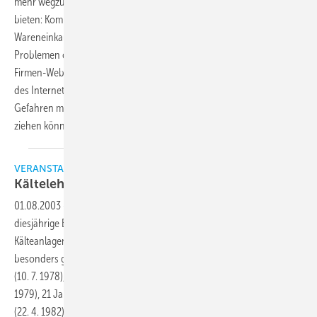
mehr wegzudenken; zu vielfältig sind die Möglichkeiten, die sich
bieten: Kommunikation mit Geschäftspartnern und Kunden per E-Mail,
Wareneinkauf weltweit, Recherche zu aktuellen Themen und
Problemen oder auch Verkauf eigener Leistungen und Waren über die
Firmen-Webseite oder über Online-Plattformen. Doch die Nutzung
des Internets hat nicht nur handfeste Vorteile, sondern bringt auch
Gefahren mit sich, die zum Teil ganz erhebliche Kosten nach sich
ziehen
können.
VERANSTALTUNGEN
Kältelehrer jetzt im
Internet
01.08.2003
-
Wie sich im Nachfolgenden noch zeigen wird, stand das
diesjährige BIV-Lehrertreffen, veranstaltet vom BIV-
Kälteanlagenbauer und organisiert von der KK-Redaktion, unter einem
besonders guten Stern: 25 Jahre Vollhandwerk Kälteanlagenbauer
(10. 7. 1978), 24 Jahre Berufsbild und Meisterprüfungsordnung (27. 8.
1979), 21 Jahre Ausbildungsverordnung mit Ausbildungsrahmenplan
(22. 4. 1982). Dazu, nunmehr gestärkt aus der HwO-Reform und durch