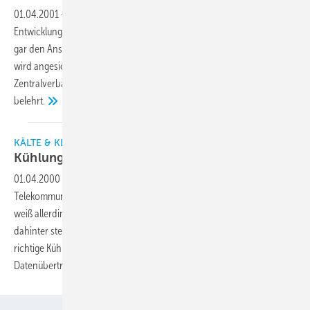
01.04.2001
-
Wer denkt, das deutsche Handwerk hinke der rasanten
Entwicklung in den Bereichen der neuen Medien hinterher oder habe
gar den Anschluß ans moderne Kommunikationszeitalter verschlafen,
wird angesichts aktueller Strukturuntersuchungen, u. a. des
Zentralverbandes des Deutschen Handwerks (ZDH), eines Besseren
belehrt.
KÄLTE & KLIMATECHNIK
Kühlung für das
Internet
01.04.2000
-
Wer über die Anwendungsmöglichkeiten von
Telekommunikationstechniken spricht und auch selbst damit umgeht,
weiß allerdings noch lange nicht, welcher technischer Aufwand
dahinter steckt. Für einen störungsfreien Betrieb spielt nicht zuletzt die
richtige Kühlung eine der wesentlichen Rollen, damit eine dauerhafte
Datenübertragung überhaupt erst möglich
wird.