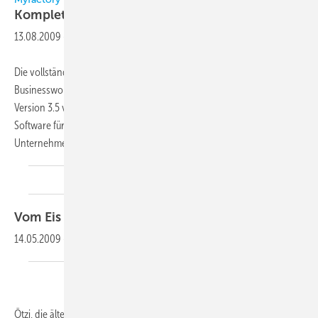
Komplette Business-Software im
Internet
13.08.2009
-
Die vollständige, webbasierende Unternehmenssoftware Myfactory
Businessworld sei jetzt in einer deutlich erweiterten und verbesserten
Version 3.5 verfügbar. Bei dem Programm handelt es sich um eine
Software für die Geschäftsprozesse kleiner und mittlerer
Unternehmen. Die Lösung werde
in...
Vom Eis ins
Internet
14.05.2009
-
Ötzi, die älteste je entdeckte Feuchtmumie wurde einem