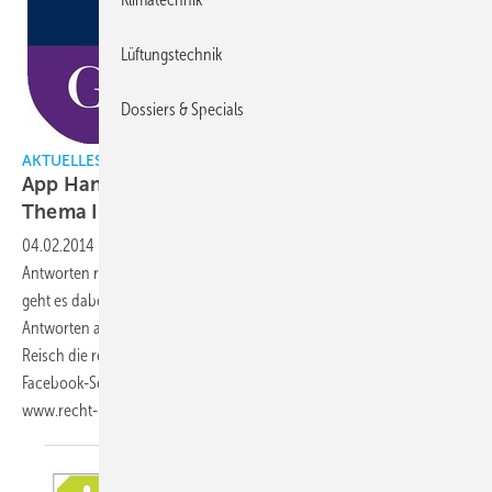
Lüftungstechnik
Dossiers & Specials
AKTUELLES
App Handwerk & Recht: Neue Kategorie zum
Thema Internet und
Recht
04.02.2014
-
In der neuen Kategorie finden Nutzer nun 12 Fragen und
Antworten rund um das Thema Internet und Recht. Insbesondere
geht es dabei um rechtliche Fallstricke bei der eigenen Website. In den
Antworten auf 12 Fragen verrät Gastautorin und Rechtsanwältin Julia
Reisch die rechtlichen Grundlagen in Bezug auf die betriebseigene
Facebook-Seite und Webpage. Gratis-Download der App unter
www.recht-handwerker.de