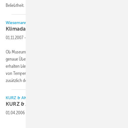
Beliebtheit.
Wiesemann & Theis
Klimadaten via
Internet
01.11.2007
-
Ob Museum oder Obstlager, in beiden Fällen kommt es auf eine
genaue Überwachung der Klimawerte an, ob die wertvollen Güter
erhalten bleiben oder langsam vergammeln. Hier ist die Überwachung
von Temperatur und relativer Luftfeuchtigkeit zu wenig, vielmehr muss
zusätzlich der Luftdruck
gemessen...
KURZ & AKTUELL
KURZ &
AKTUELL
01.04.2006
-
Downloads: