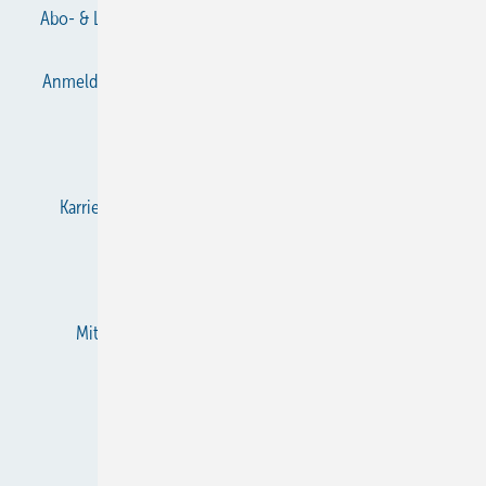
Abo- & Leserservice
AGB
Alle Inhalte chronologisch
Anmelden
Anmeldung & Registrierung
Datenschutz
E-Paper
Gentner Verlag
Impressum
Karriere bei Gentner
KältenKlub
KK abonnieren
Team
Mediaservice
Mitgliedschaften und Engagement
Newsletter
RSS-Feed
Privacy Manager
Veranstaltungen / Webinare