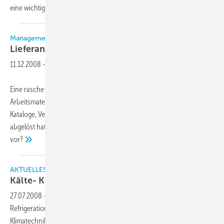
eine wichtigere Rolle einnehmen wird als
bisher.
Management & Wirtschaft
Lieferantensuche im
Internet
11.12.2008
-
Eine rasche und funktionelle Einkaufsrecherche für verschiedenste
Arbeitsmaterialien verspricht das Internet, das mittlerweile fast alle
Kataloge, Verzeichnisse, Gelben Seiten oder Lieferanten CD-ROMs
abgelöst hat. Aber wie geht man effektiv
vor?
AKTUELLES
Kälte- Klimatechnik im Internet
lernen
27.07.2008
-
Seit 2006 bietet das schottische Unternehmen Star
Refrigeration unter www.elearning-training.com Kurse für Kälte- und
Klimatechnik im Internet an. Das Programm erfreut sich zunehmender