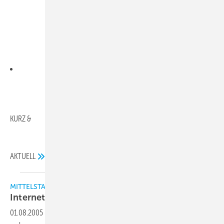
KURZ &
AKTUELL
MITTELSTAND & WIRTSCHAFT
Internet am Arbeitsplatz aber
sicher!
01.08.2005
-
Die Nutzung des Internets im Unternehmen ist nicht