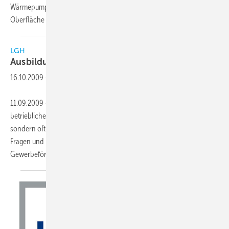
Wärmepumpen per Internet gesteuert werden. Der Zugriff auf die
Oberfläche erfolgt über einen normalen Browser.
Dadurch...
LGH
Ausbildungstipps stehen im Internet
bereit
16.10.2009
-
11.09.2009 − Viele junge Menschen beginnen in diesen Tagen eine
betriebliche Lehre. Dieser Lebensabschnitt ist nicht nur für sie selbst,
sondern oftmals auch für ihre Ausbilderinnen und Ausbilder von
Fragen und Unsicherheiten geprägt. Deshalb hat die Landes-
Gewerbeförderungsstelle des
nord­rhein...