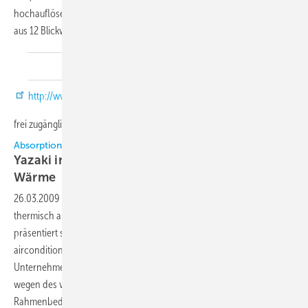
hochauflösenden Photoscan unterzogen, der den Mann aus dem Eis
aus 12 Blickwinkeln zeigt. Alle Fotos sind seit März über die Website
http://www.icemanphotoscan.eu
frei zugänglich.
Absorptionskältemaschinen
Yazaki informiert im Internet über Kälte aus
Wärme
26.03.2009
-
Der japanische Hersteller Yazaki, der weltweit im Bereich
thermisch angetriebener Absorptionskältemaschinen tätig ist,
präsentiert sich im Internet unter der Adresse www.yazaki-
airconditioning.com erstmals in deutscher Sprache. Das
Unternehmen ist überzeugt, dass die thermische Kälteerzeugung
wegen des veränderten gesetzlichen und verordnungspolitischen
Rahmenbedingungen künftig in der Technischen Gebäudeausrüstung