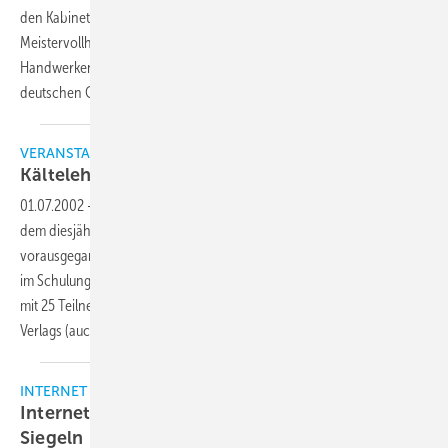
den Kabinettsbeschluß vom 28. Mai 2003, weiterhin
Meistervollhandwerk unter der Nr.12 von 29 bzw. vormals 94
Handwerken in der Anlage A zur Handwerksordnung, einem
deutschen Gesetz mit europäischer
Reputation.
VERANSTALTUNGEN
Kältelehrer goes
Internet
01.07.2002
-
Die Überschrift drückt schon ein konkretes Ergebnis aus
dem diesjährigen BIVLehrertreffen aus, das nach einer
vorausgegangenen Besichtigung der Firma Walter Roller, Gerlingen,
im Schulungsraum der Kältemaschinenfabrik Bock in Frickenhausen
mit 25 Teilnehmern stattgefunden hat. Dies mit Hilfe des Gentner
Verlags (auch Organisator) und des VDKF als weitere
Sponsoren.
INTERNET
Internet im Handwerk Kein Buch mit sieben
Siegeln