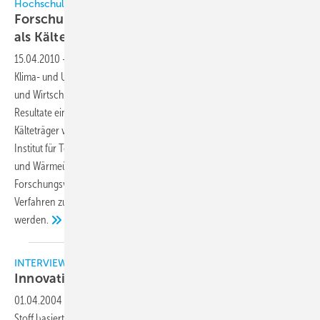
Hochschule Karlsruhe auf der Hannover-Messe 2010
Forschungsresultate zum Einsatz von Eisbrei
als
Kälteträger
15.04.2010
-
Vom 19. bis 22. April 2010 wird das Institut für Kälte-,
Klima- und Umwelttechnik (IKKU) der Hochschule Karlsruhe Technik
und Wirtschaft auf der Hannover-Messe in Halle 2, Stand C24,
Resultate eines Forschungsprojekts zum Einsatz von Eisbrei als
Kälteträger vorstellen. Das Projekt wird gemeinsam mit dem Karlsruher
Institut für Technologie (KIT) und einem Hersteller von Eisspeichern
und Wärmeüberträgern durchgeführt. Im Rahmen dieses
Forschungsvorhabens soll ein zuverlässiges und kostengünstiges
Verfahren zur Herstellung des Kälteträgers Eisbrei entwickelt
werden.
INTERVIEW
Innovativer Kälteträger aus
Zuckerrüben
01.04.2004
-
Thermera ist ein Kälteträger, der auf einem natürlichen
Stoff basiert. Dieser Kälteträger könnte einen Durchbruch bedeuten.