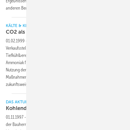
Ergebnissen, die auch Argumente für den Einsatz von NH3/CO2 in
anderen Bereichen der Kältetechnik
liefern.
KÄLTE & KLIMATECHNIK
CO2 als Kälteträger für die
Tiefkühlung
01.02.1999
-
Die Genossenschaft Migros Ostschweiz hat für die neue
Verkaufsstelle in Pfäffikon (ZH) Kohlendioxid CO2 als Kälteträger im
Tiefkühlbereich gewählt. Gemeinsam mit dem eingesetzten Kältemittel
Ammoniak für die Normal- und die Tiefkühlkälteanlage, sowie der
Nutzung der Abwärme und weiteren flankierenden energetischen
Maßnahmen, wurde erstmals in der Migros Gemeinschaft dieses
zukunftsweisende und umweltfreundliche Kältesystem
realisiert.
DAS AKTUELLE THEMA
Kohlendioxid als Tieftemperatur-
Kälteträger
01.11.1997
-
Dank des Umweltbewußtseins und der Innovationsfreude
der Bauherrin, COOP WINTERTHUR, konnte am 28. August 1997 im