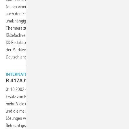
Neben einem wesentlichen Umweltvorteil verringert dieses Medium
auch den Energiekonsum., urteilte die fünfköpfige Jury aus
unabhängigen Experten der Kälte- und Klimaindustrie und nominierte
Thermera zum NVKL Cooltrophy 2003 des Niederländischen
Kältefachverbands. Anfang diesen Jahres interviewten die TGA- und
KK-Redaktion die Thermera-Verantwortlichen vor dem Hintergrund
der Markteinführung eines umweltfreundlichen Kälteträgers in
Deutschland.
INTERNATIONALES FORUM
R 417A hilft beim
Energiesparen
01.10.2002
-
Für die großen Supermarktketten Deutschlands ist der
Ersatz von R 22 in den Kälteanlagen heute wahrscheinlich kein Thema
mehr. Viele der Anlagen wurden ersetzt, manche davon umgerüstet
und die meisten laufen mit dem HFKW R 404A. Auch alternative
Lösungen wie Kälteträger Ammoniak oder CO2 werden teilweise in
Betracht gezogen. Anders sieht es jedoch beim Einzelhandel und im