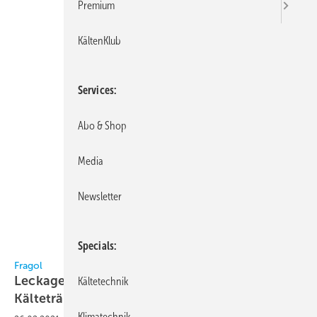
Premium
KältenKlub
Services
Abo & Shop
Media
Newsletter
Specials
Bild: Fragol
Fragol
Leckageüberwachung mit fluoreszierenden
Kältetechnik
Kälteträgern
Klimatechnik