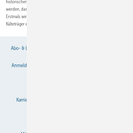
historischen Zentrum von Schaffhausen ein Coop-Center eröffnet
werden, das mit einer zukunftweisenden Kälteanlage ausgestattet ist:
Erstmals wird in der Schweiz eine Tiefkühlanlage mit Kohlendioxid als
Kälteträger eingesetzt, welche nicht bloß eine Versuchsanlage
ist.
Abo- & Leserservice
AGB
Alle Inhalte chronologisch
Anmelden
Anmeldung & Registrierung
Datenschutz
E-Paper
Gentner Verlag
Impressum
Karriere bei Gentner
KältenKlub
KK abonnieren
Team
Mediaservice