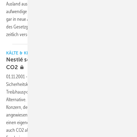
Ausland aus. Einerseits hat nicht jeder das Geld, technisch
aufwendige Umrüstungen von R 22 auf R 404A zu finanzieren oder
gar in neue Anlagen zu investieren. Andererseits ist der Druck seitens
des Gesetzgebers in anderen Ländern geringer oder zumindest
zeitlich
verschoben.
KÄLTE & KLIMATECHNIK
Nestlé setzt auf NH3 und den Kälteträger
CO2
01.11.2001
-
Der Ausstieg aus den sogenannten
Sicherheitskältemitteln aufgrund ihres Ozongefährdungsbzw.
Treibhauspotentials stellt viele Großkälteabnehmer vor die Frage der
Alternative. Hiervon betroffen ist auch der weltweit tätige Nestlé-
Konzern, denn zahlreiche Prozesse sind auf die Kältetechnik
angewiesen. Auf der Suche nach technischen Lösungen hat Nestlé
einen eigenen Kurs eingeschlagen, indem neben dem Kältemittel NH3
auch CO2 als Kälteträger eingesetzt wird. Dies mit vielversprechenden