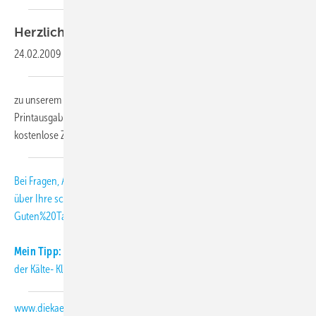
Herzlich
willkommen,
24.02.2009
-
zu unserem KK-Abo-Letter 03-2009. Als Abonnent der KK-
Printausgabe erhalten Sie diesen monatlichen Newsletter als
kostenlose Zusatzleistung.
Bei Fragen, Anregungen und Kritik freuen wir uns
über Ihre
schmitt
[at]
diekaelte.de
(subject: KK-Abo-Letter, body:
Guten%20Tag%20Herr%20Schmitt%2C)
(E-Mail (an die KK-Redaktion))
.
Mein Tipp:
Informieren Sie sich täglich aktuell über Neuigkeiten aus
der Kälte- Klimabranche auch auf unserer Internetseite:
www.diekaelte.de