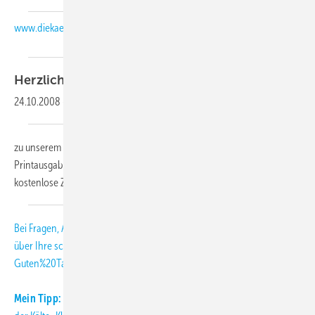
www.diekaelte.de
Herzlich
willkommen,
24.10.2008
-
zu unserem KK-Abo-Letter 11-2008. Als Abonnent der KK-
Printausgabe erhalten Sie diesen monatlichen Newsletter als
kostenlose Zusatzleistung.
Bei Fragen, Anregungen und Kritik freuen wir uns
über Ihre
schmitt
[at]
diekaelte.de
(subject: KK-Abo-Letter, body:
Guten%20Tag%20Herr%20Schmitt%2C)
(E-Mail (an die KK-Redaktion))
.
Mein Tipp:
Informieren Sie sich täglich aktuell über Neuigkeiten aus