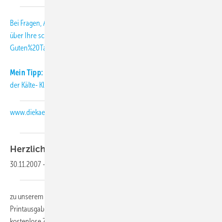
Bei Fragen, Anregungen und Kritik freuen wir uns
über Ihre
schmitt
[at]
diekaelte.de
(subject: KK-Abo-Letter, body:
Guten%20Tag%20Herr%20Schmitt%2C)
(E-Mail (an die KK-Redaktion))
.
Mein Tipp:
Informieren Sie sich täglich aktuell über Neuigkeiten aus
der Kälte- Klimabranche auch auf unserer Internetseite:
www.diekaelte.de
Herzlich
willkommen,
30.11.2007
-
zu unserem KK-Abo-Letter 02-2007. Als Abonnent der KK-
Printausgabe erhalten Sie diesen monatlichen Newsletter als
kostenlose Zusatzleistung.