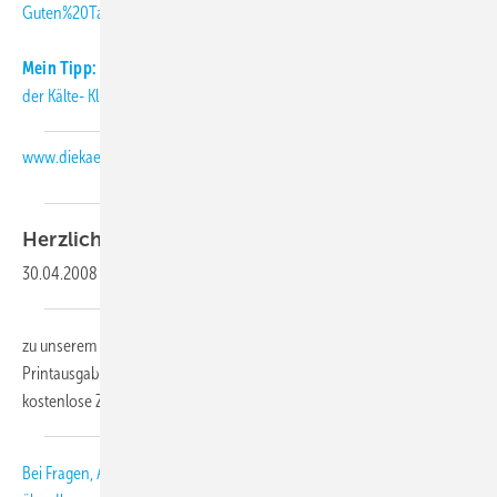
Guten%20Tag%20Herr%20Schmitt%2C)
(E-Mail (an die KK-Redaktion))
.
Mein Tipp:
Informieren Sie sich täglich aktuell über Neuigkeiten aus
der Kälte- Klimabranche auch auf unserer Internetseite:
www.diekaelte.de
Herzlich
willkommen,
30.04.2008
-
zu unserem KK-Abo-Letter 05-2008. Als Abonnent der KK-
Printausgabe erhalten Sie diesen monatlichen Newsletter als
kostenlose Zusatzleistung.
Bei Fragen, Anregungen und Kritik freuen wir uns