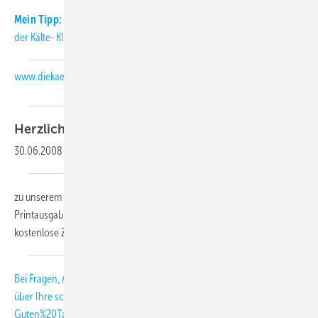
Mein Tipp:
Informieren Sie sich täglich aktuell über Neuigkeiten aus
der Kälte- Klimabranche auch auf unserer Internetseite:
www.diekaelte.de
Herzlich
willkommen,
30.06.2008
-
zu unserem KK-Abo-Letter 07-2008. Als Abonnent der KK-
Printausgabe erhalten Sie diesen monatlichen Newsletter als
kostenlose Zusatzleistung.
Bei Fragen, Anregungen und Kritik freuen wir uns
über Ihre
schmitt
[at]
diekaelte.de
(subject: KK-Abo-Letter, body:
Guten%20Tag%20Herr%20Schmitt%2C)
(E-Mail (an die KK-Redaktion))
.