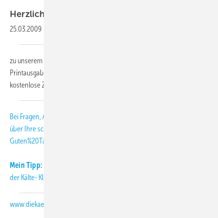
Herzlich
willkommen,
25.03.2009
-
zu unserem KK-Abo-Letter 04-2009. Als Abonnent der KK-
Printausgabe erhalten Sie diesen monatlichen Newsletter als
kostenlose Zusatzleistung.
Bei Fragen, Anregungen und Kritik freuen wir uns
über Ihre
schmitt
[at]
diekaelte.de
(subject: KK-Abo-Letter, body:
Guten%20Tag%20Herr%20Schmitt%2C)
(E-Mail (an die KK-Redaktion))
.
Mein Tipp:
Informieren Sie sich täglich aktuell über Neuigkeiten aus
der Kälte- Klimabranche auch auf unserer Internetseite:
www.diekaelte.de