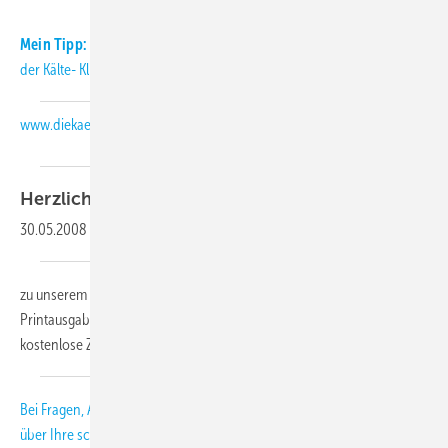
Mein Tipp:
Informieren Sie sich täglich aktuell über Neuigkeiten aus
der Kälte- Klimabranche auch auf unserer Internetseite:
www.diekaelte.de
Herzlich
willkommen,
30.05.2008
-
zu unserem KK-Abo-Letter 06-2008. Als Abonnent der KK-
Printausgabe erhalten Sie diesen monatlichen Newsletter als
kostenlose Zusatzleistung.
Bei Fragen, Anregungen und Kritik freuen wir uns
über Ihre
schmitt
[at]
diekaelte.de
(subject: KK-Abo-Letter, body: