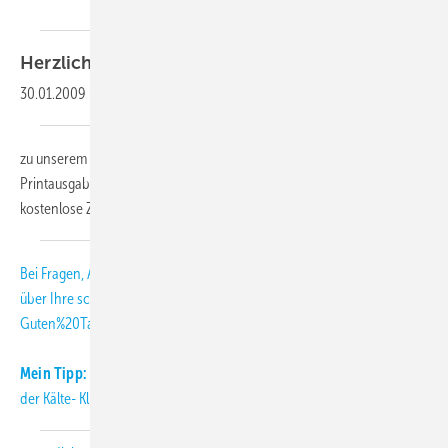
Herzlich
willkommen,
30.01.2009
-
zu unserem KK-Abo-Letter 02-2009. Als Abonnent der KK-
Printausgabe erhalten Sie diesen monatlichen Newsletter als
kostenlose Zusatzleistung.
Bei Fragen, Anregungen und Kritik freuen wir uns
über Ihre
schmitt
[at]
diekaelte.de
(subject: KK-Abo-Letter, body:
Guten%20Tag%20Herr%20Schmitt%2C)
(E-Mail (an die KK-Redaktion))
.
Mein Tipp:
Informieren Sie sich täglich aktuell über Neuigkeiten aus
der Kälte- Klimabranche auch auf unserer Internetseite: