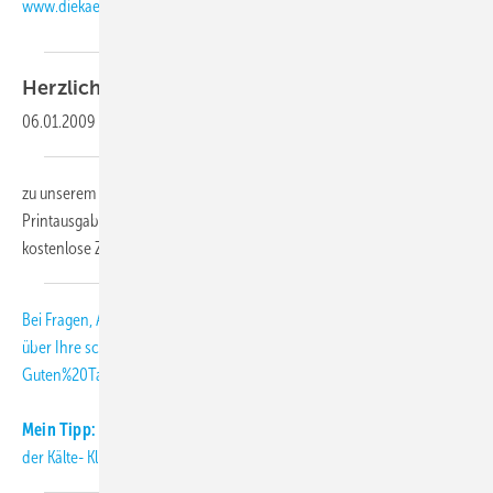
www.diekaelte.de
Herzlich
willkommen,
06.01.2009
-
zu unserem KK-Abo-Letter 01-2009. Als Abonnent der KK-
Printausgabe erhalten Sie diesen monatlichen Newsletter als
kostenlose Zusatzleistung.
Bei Fragen, Anregungen und Kritik freuen wir uns
über Ihre
schmitt
[at]
diekaelte.de
(subject: KK-Abo-Letter, body:
Guten%20Tag%20Herr%20Schmitt%2C)
(E-Mail (an die KK-Redaktion))
.
Mein Tipp:
Informieren Sie sich täglich aktuell über Neuigkeiten aus
der Kälte- Klimabranche auch auf unserer Internetseite: