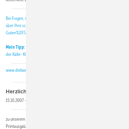
Bei Fragen, Anregungen und Kritik freuen wir uns
über Ihre
schmitt
[at]
diekaelte.de
(subject: KK-Abo-Letter, body:
Guten%20Tag%20Herr%20Schmitt%2C)
(E-Mail (an die KK-Redaktion))
.
Mein Tipp:
Informieren Sie sich täglich aktuell über Neuigkeiten aus
der Kälte- Klimabranche auch auf unserer Internetseite:
www.diekaelte.de
Herzlich
willkommen,
15.10.2007
-
zu unserem KK-Abo-Letter 01-2007. Als Abonnent der KK-
Printausgabe erhalten Sie diesen monatlichen Newsletter als