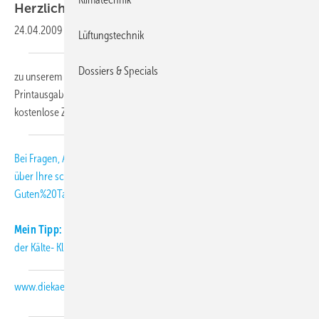
Herzlich
willkommen,
24.04.2009
-
Lüftungstechnik
Dossiers & Specials
zu unserem KK-Abo-Letter 05-2009. Als Abonnent der KK-
Printausgabe erhalten Sie diesen monatlichen Newsletter als
kostenlose Zusatzleistung.
Bei Fragen, Anregungen und Kritik freuen wir uns
über Ihre
schmitt
[at]
diekaelte.de
(subject: KK-Abo-Letter, body:
Guten%20Tag%20Herr%20Schmitt%2C)
(E-Mail (an die KK-Redaktion))
.
Mein Tipp:
Informieren Sie sich täglich aktuell über Neuigkeiten aus
der Kälte- Klimabranche auch auf unserer Internetseite:
www.diekaelte.de