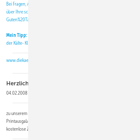
Bei Fragen, Anregungen und Kritik freuen wir uns
über Ihre
schmitt
[at]
diekaelte.de
(subject: KK-Abo-Letter, body:
Guten%20Tag%20Herr%20Schmitt%2C)
(E-Mail (an die KK-Redaktion))
.
Mein Tipp:
Informieren Sie sich täglich aktuell über Neuigkeiten aus
der Kälte- Klimabranche auch auf unserer Internetseite:
www.diekaelte.de
Herzlich
willkommen,
04.02.2008
-
zu unserem KK-Abo-Letter 02-2008. Als Abonnent der KK-
Printausgabe erhalten Sie diesen monatlichen Newsletter als
kostenlose Zusatzleistung.