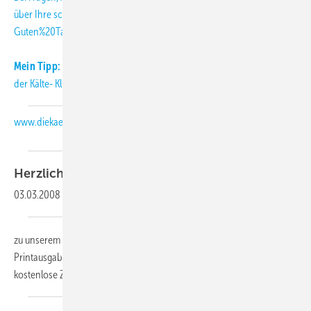
über Ihre
schmitt
[at]
diekaelte.de
(subject: KK-Abo-Letter, body:
Guten%20Tag%20Herr%20Schmitt%2C)
(E-Mail (an die KK-Redaktion))
.
Mein Tipp:
Informieren Sie sich täglich aktuell über Neuigkeiten aus
der Kälte- Klimabranche auch auf unserer Internetseite:
www.diekaelte.de
Herzlich
willkommen,
03.03.2008
-
zu unserem KK-Abo-Letter 03-2008. Als Abonnent der KK-
Printausgabe erhalten Sie diesen monatlichen Newsletter als
kostenlose Zusatzleistung.