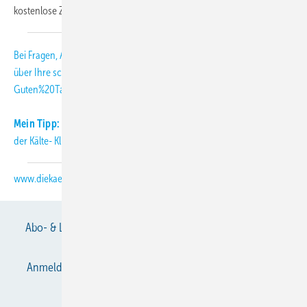
kostenlose Zusatzleistung.
Bei Fragen, Anregungen und Kritik freuen wir uns
über Ihre
schmitt
[at]
diekaelte.de
(subject: KK-Abo-Letter, body:
Guten%20Tag%20Herr%20Schmitt%2C)
(E-Mail (an die KK-Redaktion))
.
Mein Tipp:
Informieren Sie sich täglich aktuell über Neuigkeiten aus
der Kälte- Klimabranche auch auf unserer Internetseite:
www.diekaelte.de
Abo- & Leserservice
AGB
Alle Inhalte chronologisch
Anmelden
Anmeldung & Registrierung
Datenschutz