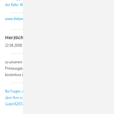
der Kälte- Klimabranche auch auf unserer Internetseite:
www.diekaelte.de
Herzlich
willkommen,
22.08.2008
-
zu unserem KK-Abo-Letter 09-2008. Als Abonnent der KK-
Printausgabe erhalten Sie diesen monatlichen Newsletter als
kostenlose Zusatzleistung.
Bei Fragen, Anregungen und Kritik freuen wir uns
über Ihre
schmitt
[at]
diekaelte.de
(subject: KK-Abo-Letter, body:
Guten%20Tag%20Herr%20Schmitt%2C)
(E-Mail (an die KK-Redaktion))
.