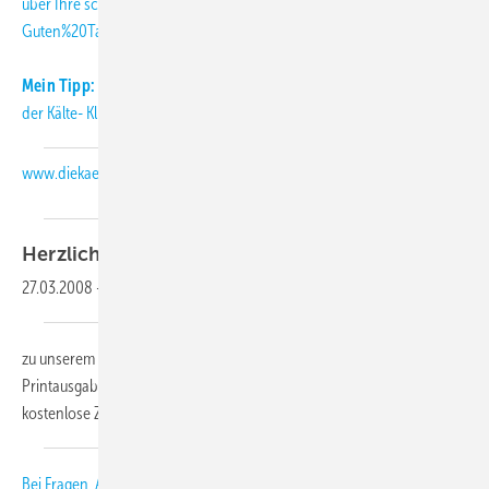
über Ihre
schmitt
[at]
diekaelte.de
(subject: KK-Abo-Letter, body:
Guten%20Tag%20Herr%20Schmitt%2C)
(E-Mail (an die KK-Redaktion))
.
Mein Tipp:
Informieren Sie sich täglich aktuell über Neuigkeiten aus
der Kälte- Klimabranche auch auf unserer Internetseite:
www.diekaelte.de
Herzlich
willkommen,
27.03.2008
-
zu unserem KK-Abo-Letter 04-2008. Als Abonnent der KK-
Printausgabe erhalten Sie diesen monatlichen Newsletter als
kostenlose Zusatzleistung.
Bei Fragen, Anregungen und Kritik freuen wir uns