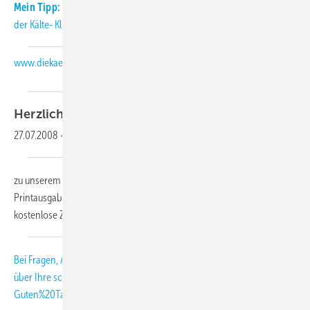
Mein Tipp:
Informieren Sie sich täglich aktuell über Neuigkeiten aus
der Kälte- Klimabranche auch auf unserer Internetseite:
www.diekaelte.de
Herzlich
willkommen,
27.07.2008
-
zu unserem KK-Abo-Letter 08-2008. Als Abonnent der KK-
Printausgabe erhalten Sie diesen monatlichen Newsletter als
kostenlose Zusatzleistung.
Bei Fragen, Anregungen und Kritik freuen wir uns
über Ihre
schmitt
[at]
diekaelte.de
(subject: KK-Abo-Letter, body:
Guten%20Tag%20Herr%20Schmitt%2C)
(E-Mail (an die KK-Redaktion))
.