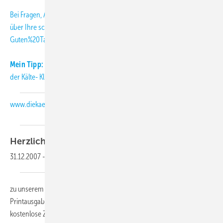
Bei Fragen, Anregungen und Kritik freuen wir uns
über Ihre
schmitt
[at]
diekaelte.de
(subject: KK-Abo-Letter, body:
Guten%20Tag%20Herr%20Schmitt%2C)
(E-Mail (an die KK-Redaktion))
.
Mein Tipp:
Informieren Sie sich täglich aktuell über Neuigkeiten aus
der Kälte- Klimabranche auch auf unserer Internetseite:
www.diekaelte.de
Herzlich
willkommen,
31.12.2007
-
zu unserem KK-Abo-Letter 01-2008. Als Abonnent der KK-
Printausgabe erhalten Sie diesen monatlichen Newsletter als
kostenlose Zusatzleistung.