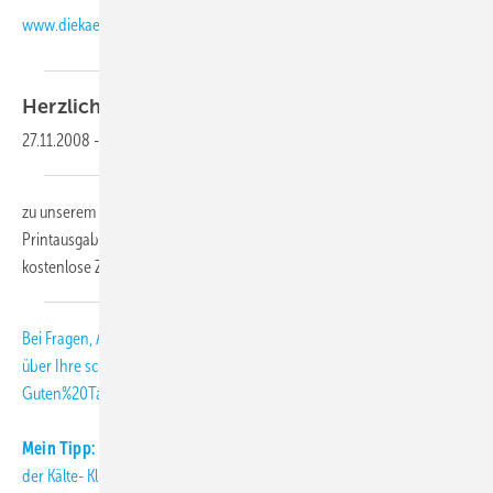
www.diekaelte.de
Herzlich
willkommen,
27.11.2008
-
zu unserem KK-Abo-Letter 12-2008. Als Abonnent der KK-
Printausgabe erhalten Sie diesen monatlichen Newsletter als
kostenlose Zusatzleistung.
Bei Fragen, Anregungen und Kritik freuen wir uns
über Ihre
schmitt
[at]
diekaelte.de
(subject: KK-Abo-Letter, body:
Guten%20Tag%20Herr%20Schmitt%2C)
(E-Mail (an die KK-Redaktion))
.
Mein Tipp:
Informieren Sie sich täglich aktuell über Neuigkeiten aus
der Kälte- Klimabranche auch auf unserer Internetseite: