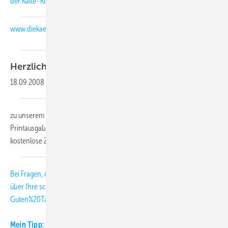
der Kälte- Klimabranche auch auf unserer Internetseite:
www.diekaelte.de
Herzlich
willkommen,
18.09.2008
-
zu unserem KK-Abo-Letter 10-2008. Als Abonnent der KK-
Printausgabe erhalten Sie diesen monatlichen Newsletter als
kostenlose Zusatzleistung.
Bei Fragen, Anregungen und Kritik freuen wir uns
über Ihre
schmitt
[at]
diekaelte.de
(subject: KK-Abo-Letter, body:
Guten%20Tag%20Herr%20Schmitt%2C)
(E-Mail (an die KK-Redaktion))
.
Mein Tipp:
Informieren Sie sich täglich aktuell über Neuigkeiten aus