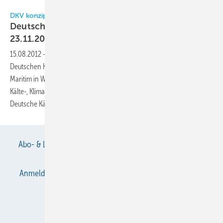
DKV konzipierte umfassendes Vortragsprogramm
Deutsche Kälte- und Klimatagung vom 21. bis
23.11.2012 in
Würzburg
15.08.2012
-
Das Spektrum der insgesamt 109 Vorträge bei der
Deutschen Kälte- und Klimatagung, die vom 21. bis 23.11.2012 im Hotel
Maritim in Würzburg stattfinden wird, umfasst aktuelle Themen aus der
Kälte-, Klima-, Kryo- und Wärmepumpentechnik. Veranstalter ist der
Deutsche Kälte- und Klimatechnische Verein e.V.
(DKV).
Abo- & Leserservice
AGB
Alle Inhalte chronologisch
Anmelden
Anmeldung & Registrierung
Datenschutz
E-Paper
Gentner Verlag
Impressum