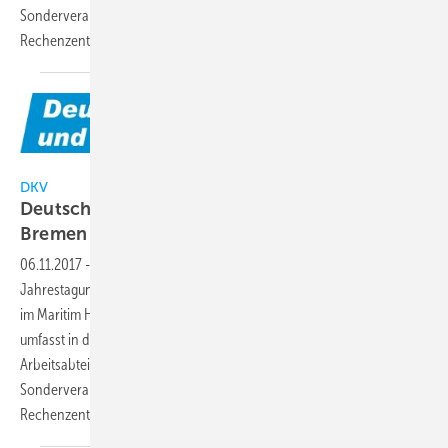
Sonderveranstaltung "Energieeffiziente Klimatisierung in
Rechenzentren" am
Freitag.
DKV
DKV
Deutsche Kälte- und Klimatagung 2017 in
Bremen
06.11.2017
-
2017 ist der DKV zum sechsten Mal mit seiner
Jahrestagung in Bremen zu Gast, und zwar vom 22. bis 24. November
im Maritim Hotel und Kongress-Zentrum. Das Vortragsprogramm
umfasst in diesem Jahr 117 Beträge an zwei Tagen in den fünf
Arbeitsabteilungen des DKV und 10 Vorträge in der
Sonderveranstaltung "Energieeffiziente Klimatisierung in
Rechenzentren" am
Freitag.