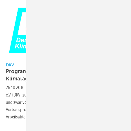
DKV
DKV
Programm für die Deutsche Kälte-und
Klimatagung 2016
steht
26.10.2016
-
2016 ist der Deutsche Kälte-und Klimatechnische Verein
e.V. (DKV) zum ersten Mal mit seiner Jahrestagung in Kassel zu Gast,
und zwar vom 16. bis 18. 11. im Kongress Palais Kassel. Das
Vortragsprogramm umfasst 117 Beiträge an zwei Tagen in den fünf
Arbeitsabteilungen des
DKV.