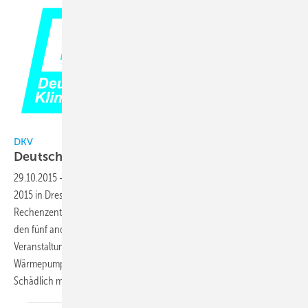
DKV
DKV
Deutsche Kälte- und Klimatagung in
Dresden
29.10.2015
-
Der DKV wird bei der Deutschen Kälte- und Klimatagung
2015 in Dresden die energieeffiziente Klimatisierung von
Rechenzentren am Freitag, 20.11., von 8:30 bis 15:30 Uhr, parallel zu
den fünf anderen Arbeitsabteilungen mit elf Vorträgen behandeln. Die
Veranstaltung wird von der AA IV Klimatechnik und
Wärmepumpenanwendung getragen und von Prof. Dr.-Ing. Sylvia
Schädlich
moderiert.