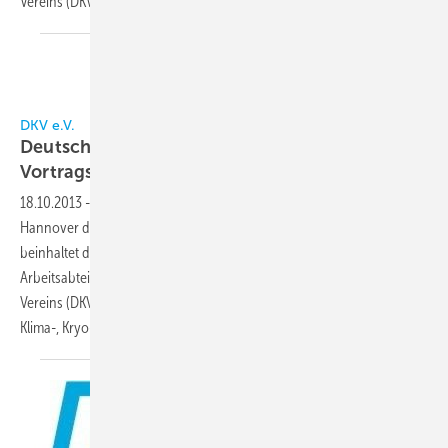
Vereins (DKV). Das Spektrum
deckt...
DKV e.V.
Deutsche Kälte- und Klimatagung mit
Vortragsrekord
18.10.2013
-
Vom 20. bis 22.11.2013 findet im Maritim Airport Hotel
Hannover die Deutsche Kälte- und Klimatagung statt. Das Programm
beinhaltet den Rekordwert von 119 Fachvorträgen in den fünf
Arbeitsabteilungen des Deutschen Kälte- und Klimatechnischen
Vereins (DKV). Das Spektrum deckt alle aktuellen Themen der Kälte-,
Klima-, Kryo- und Wärmepumpentechnik
ab.