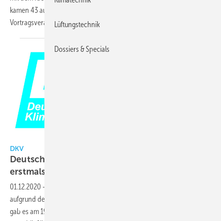
kamen 43 aus dem europäischen Ausland und den USA. Bei den
Vortragsveranstaltungen waren durchschnittlich
130...
Lüftungstechnik
Dossiers & Specials
DKV
DKV
Deutsche Kälte- und Klimatagung 2020
erstmals
online
01.12.2020
-
Die geplante Präsenzveranstaltung in Magdeburg wurde
aufgrund der Covid-19 Pandemie im Sommer abgesagt. Ersatzweise
gab es am 19./20 November eine rein virtuelle Veranstaltung