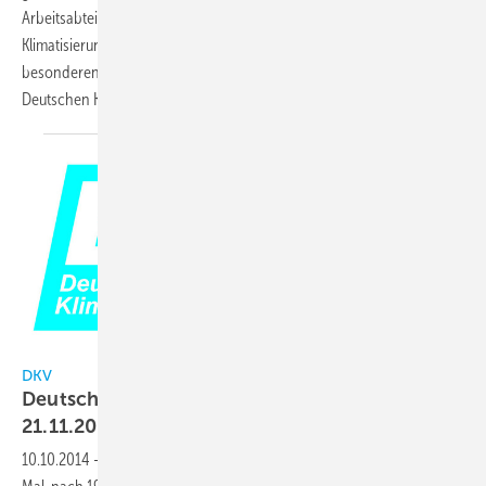
Arbeitsabteilungen bildete diesmal die „Energieeffiziente
Klimatisierung in Rechenzentren“ in der AA IV (Klimatechnik) einen
besonderen Schwerpunkt. Die Veranstaltung fand im Rahmen der
Deutschen Kälte- und Klimatagung zum zweiten Mal
statt.
DKV
DKV
Deutsche Kälte- und Klimatagung vom 19. bis
21.11.2014 in
Düsseldorf
10.10.2014
-
2014 ist der DKV mit seiner Jahrestagung zum dritten