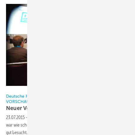
KK-Redaktion
Deutsche Kälte- und Klimatagung 2017 in Bremen |
VORSCHAU: Das lesen Sie in der nächsten Printausgabe der KK
Neuer Vorstand bleibt der
alte!
23.07.2015
-
Die DKV-Tagung 2017 in Bremen (22. bis 24. November)
war wie schon im Jahr 2016 mit deutlich über 600 Teilnehmern sehr
gut besucht. Neben den über 100 Fachvorträgen in den fünf