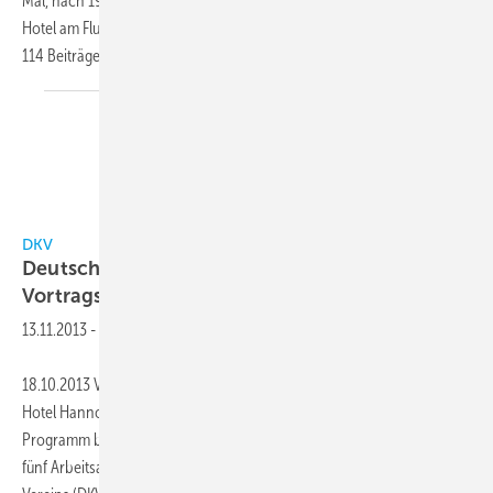
Mal, nach 1954 und 1969, in Düsseldorf zu Gast, und zwar im Maritim
Hotel am Flughafen. Das Vortragsprogramm umfasst in diesem Jahr
114 Beiträge an zwei Tagen in den fünf Arbeitsabteilungen des
DKV.
DKV
Deutsche Kälte- und Klimatagung mit
Vortragsrekord
13.11.2013
-
18.10.2013 Vom 20. bis 22. November 2013 findet im Maritim Airport
Hotel Hannover die Deutsche Kälte- und Klimatagung statt. Das
Programm beinhaltet den Rekordwert von 119 Fachvorträgen in den
fünf Arbeitsabteilungen des Deutschen Kälte- und Klimatechnischen