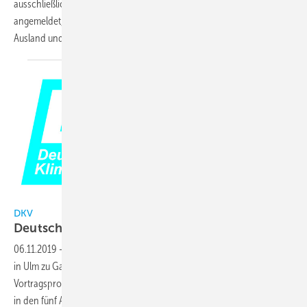
ausschließlich mit dem Fachprogramm. 340 Gäste hatten sich
angemeldet, davon kamen 43 Teilnehmer aus dem europäischen
Ausland und den
USA.
DKV
DKV
Deutsche Kälte- und Klimatagung 2019 in
Ulm
06.11.2019
-
2019 ist der DKV zum vierten Mal mit seiner Jahrestagung
in Ulm zu Gast, und zwar im Maritim Hotel und Kongress-Zentrum. Das
Vortragsprogramm umfasst in diesem Jahr 113 Beträge an zwei Tagen
in den fünf Arbeitsabteilungen des DKV und 10 Vorträge in der