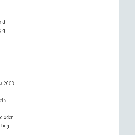
und
gig
st 2000
ein
ng oder
ndung