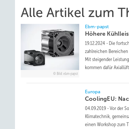
Alle Artikel zum 
Ebm-papst
Höhere Kühllei
19.12.2024
-
Die fortsc
zahlreichen Bereichen
Mit steigender Leistun
kommen dafür Axiallüf
Bild: ebm-papst
Europa
CoolingEU: Nac
04.09.2019
-
Vor der S
Klimatechnik, gemeinsa
einen Workshop zum Th