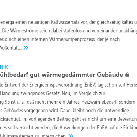
energa einen neuartigen Kaltwassersatz vor, der gleichzeitig kaltes 
. Die Wärmeströme seien dabei stufenlos und voneinander unabhän
dies durch einen internen Wärmepumpenprozess, der je nach
Außenluft...
NIK
Kühlbedarf gut wärmegedämmter
Gebäude
lle Entwurf der Energieeinsparverordnung (EnEV) lag schon seit Herb
zur Handlung zwingendes Gesetz. Neu, im Vergleich zur
95 ist u. a., daß nicht mehr ein Jahres-Heizwärmebedarf, sondern 
es Gebäudes vorgegeben wird. Dabei bleibt noch die notwendige
cksichtigt. Im vorliegenden Beitrag geht es nicht um eine Bewertu
rn es soll versucht werden, die Auswirkungen der EnEV auf die Einbi
lit-Klimasystemen zu
untersuchen.