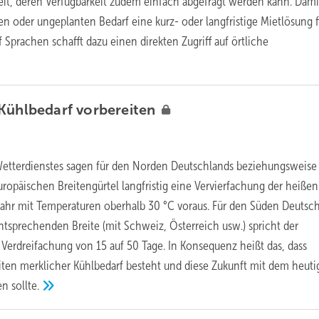
it, deren Verfügbarkeit zudem einfach abgefragt werden kann. Damit
en oder ungeplanten Bedarf eine kurz- oder langfristige Mietlösung 
f Sprachen schafft dazu einen direkten Zugriff auf örtliche
 Kühlbedarf
vorbereiten
etterdienstes sagen für den Norden Deutschlands beziehungsweise 
opäischen Breitengürtel langfristig eine Vervierfachung der heißen
Jahr mit Temperaturen oberhalb 30 °C voraus. Für den Süden Deutsc
tsprechenden Breite (mit Schweiz, Österreich usw.) spricht der
 Verdreifachung von 15 auf 50 Tage. In Konsequenz heißt das, dass
eiten merklicher Kühlbedarf besteht und diese Zukunft mit dem heut
n sollte.