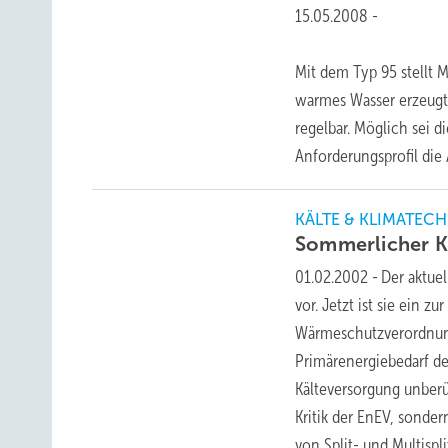
15.05.2008
-
Mit dem Typ 95 stellt M
warmes Wasser erzeugt
regelbar. Möglich sei 
Anforderungsprofil die
KÄLTE & KLIMATECH
Sommerlicher 
01.02.2002
-
Der aktue
vor. Jetzt ist sie ein 
Wärmeschutzverordnung 
Primärenergiebedarf d
Kälteversorgung unberü
Kritik der EnEV, sonde
von Split- und Multisp