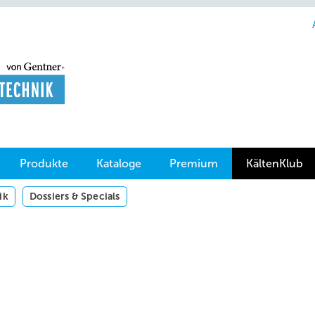
Produkte
Kataloge
Premium
KältenKlub
ik
Dossiers & Specials