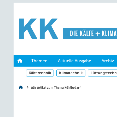
Springe
Springe
Springe
auf
auf
auf
Hauptinhalt
Hauptmenü
SiteSearch
Themen
Aktuelle Ausgabe
Archiv
Kältetechnik
Klimatechnik
Lüftungstechn
Alle Artikel zum Thema Kühlbedarf