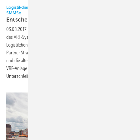
Alle Bilder: Toshiba Klimasysteme / Strang Kälte + Klimatechnik
Logistikdienstleister Schnellecke setzt auf neues VRF-System
SMMSe
Entscheider brauchen kühle
Köpfe
03.08.2017
-
Energieeffizienz und Flexibilität der neuen Generation
des VRF-Systems SMMS von Toshiba veranlassten den
Logistikdienstleister Schnellecke, der Empfehlung von Toshiba-
Partner Strang Kälte + Klimatechnik GmbH, Braunschweig, zu folgen
und die alte Kaltwasseranlage in ihrer Hauptverwaltung durch eine
VRF-Anlage mit dem neuen SMMSe zu ersetzen. Christian Raschka,
Unterschleißheim, Andreas Werner,
Braunschweig