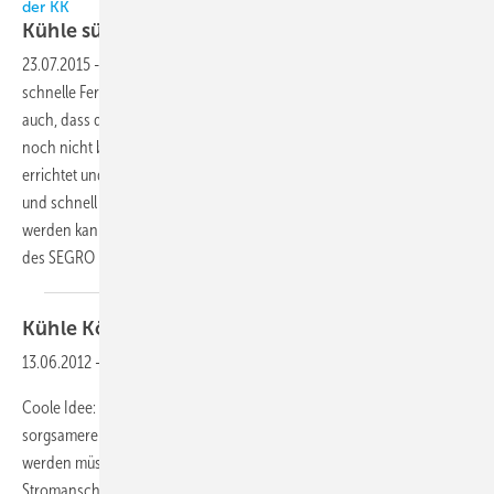
der KK
Kühle süße
Sünden
23.07.2015
-
Beim Bau von Logistikhallen ist eine günstige und
schnelle Fertigstellung oftmals essenziell. Berücksichtigt werden muss
auch, dass die Bedürfnisse des künftigen Mieters bei der Planung
noch nicht bekannt sind. So muss die Halle in Standardausführung
errichtet und hinterher den jeweiligen Mieteranforderungen flexibel
und schnell angepasst werden können. Wie dies effizient umgesetzt
werden kann, zeigen der Bau und die klimatechnische Ausstattung
des SEGRO Logistics Parks
Bischofsheim.
Kühle Körbchen statt
Klimaanlage
13.06.2012
-
Coole Idee: In Japan wirbt ein BH mit Kühlfunktion für einen
sorgsameren Umgang mit Energie. Einen Haken gibt es aber: Gekühlt
werden müssen die Körbchen natürlich in einem Kühlschrank mit
Stromanschluss.