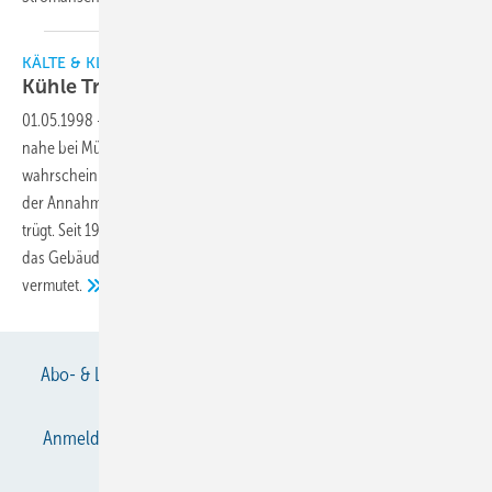
KÄLTE & KLIMATECHNIK
Kühle Träume mit ISCEON
49
01.05.1998
-
Neuaubing, ein idyllischer kleiner Ort auf dem Lande
nahe bei München. Wüßte man es nicht besser, würde man
wahrscheinlich an der Niederlassung der ISG-DSG vorbeifahren in
der Annahme, es handelt sich um ein Wohnhaus. Doch der Schein
trügt. Seit 1913 werden hier Schlaf- und Speisewagen gewartet und
das Gebäude ist weit größer, als man von außen auf den ersten Blick
vermutet.
Abo- & Leserservice
AGB
Alle Inhalte chronologisch
Anmelden
Anmeldung & Registrierung
Datenschutz