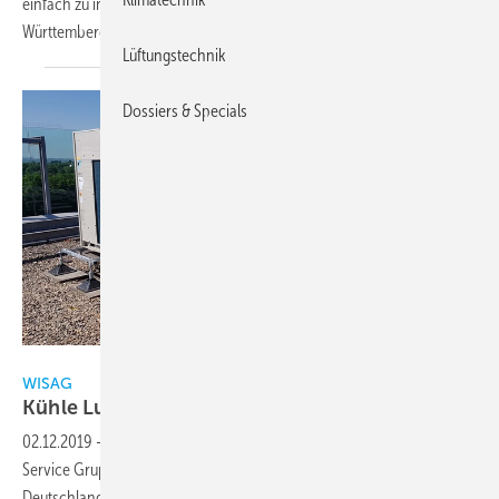
einfach zu installieren ist. Zwei Landwirte aus Bayern und Baden-
Württemberg sprechen über die Erfahrung mit den
Systemen.
Lüftungstechnik
Dossiers & Specials
WISAG
WISAG
Kühle Luft für GVV-Versicherung in
Köln
02.12.2019
-
Die GVV-Versicherung in Köln hat die WISAG Industrie
Service Gruppe, einen der führenden Industriedienstleister
Deutschlands, mit dem Austausch der Klimageräte in der