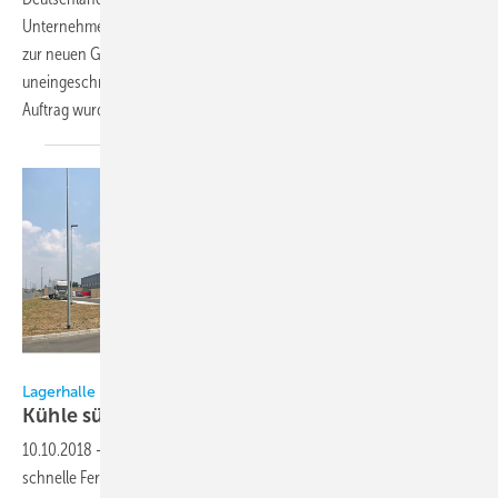
Unternehmenszentrale beauftragt. Der Wechsel von der veralteten
zur neuen Gerätegeneration war notwendig, um den
uneingeschränkten Betrieb der Klimaanlagen zu gewährleisten. Der
Auftrag wurde im August erfolgreich
abgeschlossen.
Claus Födisch / SEGRO
Lagerhalle an individuelle Klima-Bedürfnisse angepasst
Kühle süße
Sünden
10.10.2018
-
Beim Bau von Logistikhallen ist eine günstige und
schnelle Fertigstellung oftmals essenziell. Berücksichtigt werden muss