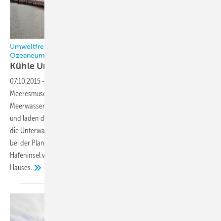
Umweltfreundliche Kühlung und sicherer Betrieb Eines
Ozeaneums
Kühle
Unterwasserwelten
07.10.2015
-
Mitte 2008 eröffnete die Stiftung Deutsches
Meeresmuseum das Ozeaneum in Stralsund. Die riesigen
Meerwasseraquarien enthalten insgesamt vier Millionen Liter Wasser
und laden die Besucher zu einer europaweit einzigartigen Reise durch
die Unterwasserwelt der nördlichen Meere ein. Wesentlicher Aspekt
bei der Planung des Unterwassermuseums auf der Stralsunder
Hafeninsel war der umweltfreundliche Bau und Betrieb des
Hauses.