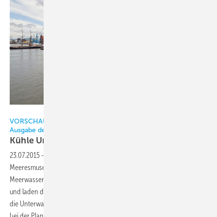
Johnson Controls
VORSCHAU: Das lesen Sie in der nächsten Print- und E-Paper-
Ausgabe der KK
Kühle
Unterwasserwelten
23.07.2015
-
Mitte 2008 eröffnete die Stiftung Deutsches
Meeresmuseum das Ozeaneum in Stralsund. Die riesigen
Meerwasseraquarien enthalten insgesamt vier Millionen Liter Wasser
und laden die Besucher zu einer europaweit einzigartigen Reise durch
die Unterwasserwelt der nördlichen Meere ein. Wesentlicher Aspekt
bei der Planung des Unterwassermuseums auf der Stralsunder