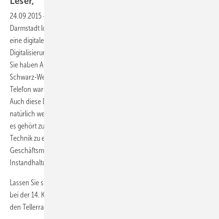
Leser,
24.09.2015
-
nur noch zwei Tage, dann geht die 14. KK-Fachtagung in
Darmstadt los. Die Themen der Fachtagung nehmen Sie diesmal mit in
eine digitale Welt und zeigen Ihnen Chancen aber auch Risiken der
Digitalisierung im Handwerk. Das berührt Sie nicht? Erinnern Sie sich:
Sie haben Angebote und Rechnungen mit der Hand geschrieben, der
Schwarz-Weiß-Fernseher versprach drei Programme, das (verkabelte)
Telefon war im Flur, man hat sich besucht und nicht "gewhatsappt".
Auch diese Dinge zählen zur Evolution der Technik. Heute sind Sie
natürlich weiter und gebrauchen Internet, Handy und Computer. Aber
es gehört zum Willen des Menschen, immer weiter zu gehen und neue
Technik zu etablieren. Mittlerweile geht es um digitale
Geschäftsmodelle, digitale Kundenbeziehungen, digitale Wartung und
Instandhaltung, E-Learning und vieles mehr.
Lassen Sie sich diese Gelegenheit nicht entgehen und machen Sie mit
bei der 14. KK-Fachtagung. Sie glauben es nicht: Dies ist kein Blick über
den Tellerrand, sondern ein Blick in Ihre Arbeitswelt vom morgen.