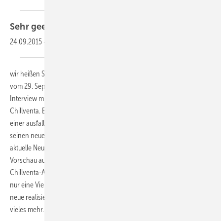
Sehr geehrte Leserinnen und
Leser,
24.09.2015
-
wir heißen Sie herzlich willkommen zu unserem KK-Newsletter 15-2016
vom 29. September 2016. In dieser Ausgabe lesen Sie u.a. ein
Interview mit Daniela Heinkel, der Veranstaltungsleiterin der
Chillventa. Ein Beitrag von Rittal beschreibt die richtige Klimatisierung
einer ausfallsicheren IT-Umgebung und Engie Refrigeration stellt
seinen neuen Teststand vor. Zudem präsentieren wir Ihnen wieder
aktuelle Neuigkeiten aus aller Welt und möchten Sie mit unserer
Vorschau auf das nächste Heft neugierig machen. Denn mit der
Chillventa-Ausgabe der KK zeigen wir diesmal auf ca.190 Seiten nicht
nur eine Vielzahl an Neuheiten unserer Branche. Es geht auch um
neue realisierte Objekte, Ausbildung, Förderung von Anlagen und
vieles mehr.