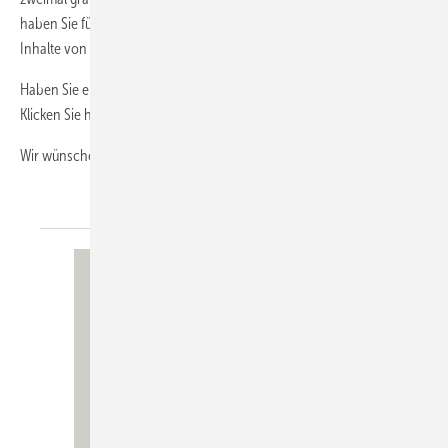
haben Sie für die Laufzeit über www.diekaelte.de vollen Zugriff auf die
Inhalte von rund 200 Heftausgaben.
Haben Sie einen Newsletter von uns verpasst? Auch kein Problem!
Klicken Sie hier und sehen Sie sich im NL-Archiv um.
Wir wünschen Ihnen viel Spaß beim
Lesen.