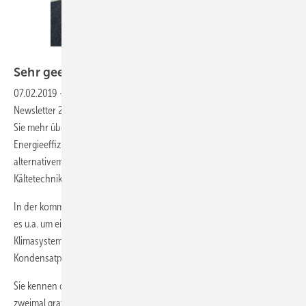
KK-Redaktion
Sehr geehrte Leserinnen und
Leser,
07.02.2019
-
wir heißen Sie herzlich willkommen zu unserem KK-
Newsletter 2-2019 vom 7. Februar 2019. In dieser Ausgabe erfahren
Sie mehr über die neue Eurovent Klassifizierung für die
Energieeffizienz von Luftfiltern, Projekte mit
alternativemSicherheitskältemittel und Zukunfstforschung in der
Kältetechnik
In der kommenden Print-Ausgabe, die am 14. Februar erscheint, geht
es u.a. um ein Tiefkühl-Zentrallager in Tschechien, ein Hybrid-VRF-
Klimasystem mit Wärmerückgewinnung und nahezu unbemerkten
Kondensatpumpen.
Sie kennen die Print-Ausgabe noch gar nicht? Dann lernen Sie die KK
zweimal gratis kennen!
Jetzt auch als E-Paper
. Mit dem Probeabo