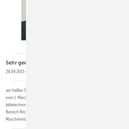
KK-Redaktion
Sehr geehrte Leserinnen und
Leser,
24.09.2015
-
wir heißen Sie herzlich willkommen zu unserem KK-Newsletter 4-2016
vom 1. März 2016. In dieser Ausgabe lesen Sie u.a. über die
kältetechnischen Anlagen von e-shelter, einem Dienstleister im
Bereich Rechenzentren und über Elektrofilter, die bei einem
Maschinenbauunternehmen zum Einsatz kommen.