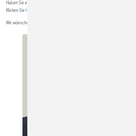
Haben Sie einen Newsletter von uns verpasst? Auch kein Problem!
Klicken Sie
hier
und sehen Sie sich im NL-Archiv um.
Wir wünschen Ihnen viel Spaß beim Lesen.