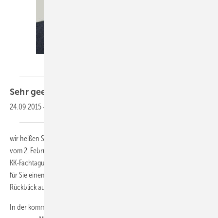
KK-Redaktion
Sehr geehrte Leserinnen und
Leser,
24.09.2015
-
wir heißen Sie herzlich willkommen zu unserem KK-Newsletter 2-2018
vom 2. Februar 2018. In dieser Ausgabe erfahren Sie mehr über die 15.
KK-Fachtagung und über die Pionierarbeit von NIKKI. Auch haben wir
für Sie einen Objektbericht zum Thema Eislaufbahnen und den
Rückblick auf die wichtigsten Meldungen des Januars.
In der kommenden Print-Ausgabe, die am 15. Februar erscheint, geht