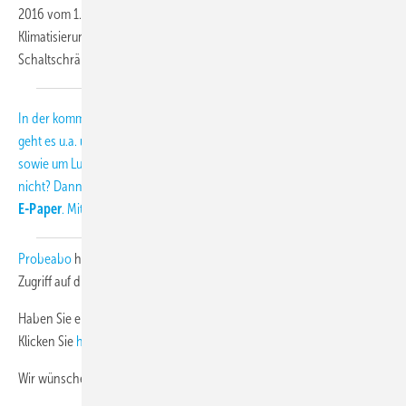
2016 vom 1. Dezember 2016. In dieser Ausgabe lesen Sie u.a. über die
Klimatisierung eines Outlet-Centers, über Milchkühlung und über
Schaltschränke, die zum Kühlschrank werden.
In der kommenden Print-Ausgabe, die am 8. Dezember erscheint,
geht es u.a. um Industrie- und Gewerbekälte, um Rauchabzugsanlagen
sowie um Luftleitsysteme. Sie kennen die Print-Ausgabe noch gar
nicht? Dann lernen Sie die KK zweimal gratis kennen!
Jetzt auch als
E-Paper
. Mit dem
Probeabo
haben Sie für die Laufzeit über
www.diekaelte.de
vollen
Zugriff auf die Inhalte von rund 200 Heftausgaben.
Haben Sie einen Newsletter von uns verpasst? Auch kein Problem!
Klicken Sie
hier
und sehen Sie sich im NL-Archiv um.
Wir wünschen Ihnen viel Spaß beim Lesen.