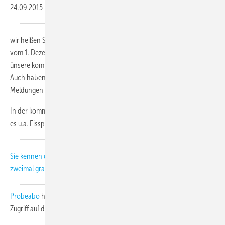
24.09.2015
-
wir heißen Sie herzlich willkommen zu unserem KK-Newsletter 15-2017
vom 1. Dezember 2017. In dieser Ausgabe erfahren Sie mehr über
ünsere kommenden Veranstaltungen und über die "Bonner Stimme".
Auch haben wir für Sie wieder den Rückblick auf die wichtigsten
Meldungen des Novembers.
In der kommenden Print-Ausgabe, die am 7. Dezember erscheint, geht
es u.a. Eisspeicher, Wärmerückgewinnung und Brandschutz.
Sie kennen die Print-Ausgabe noch gar nicht? Dann lernen Sie die KK
zweimal gratis kennen!
Jetzt auch als E-Paper
. Mit dem
Probeabo
haben Sie für die Laufzeit über
www.diekaelte.de
vollen
Zugriff auf die Inhalte von rund 200 Heftausgaben.