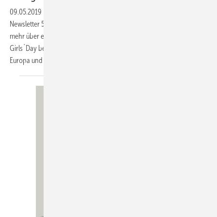
09.05.2019
-
wir heißen Sie herzlich willkommen zu unserem KK-
Newsletter 5-2019 vom 9. Mai 2019. In dieser Ausgabe erfahren Sie
mehr über eine schnelle Hilfe für den Europapark in Rust und den den
Girls`Day bei Engie. Zudem gibt es wieder aktuelle Neuigkeiten aus
Europa und der
Welt.