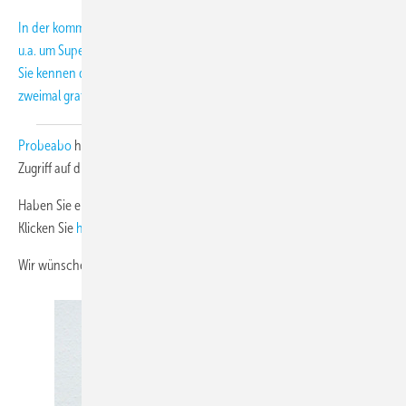
In der kommenden Print-Ausgabe, die am 10. März erscheint, geht es
u.a. um Supermarktkälte, Wärmerückgewinnung und um Luftleitungen.
Sie kennen die Print-Ausgabe noch gar nicht? Dann lernen Sie die KK
zweimal gratis kennen!
Jetzt auch als E-Paper
. Mit dem
Probeabo
haben Sie für die Laufzeit über
www.diekaelte.de
vollen
Zugriff auf die Inhalte von rund 200 Heftausgaben.
Haben Sie einen Newsletter von uns verpasst? Auch kein Problem!
Klicken Sie
hier
und sehen Sie sich im NL-Archiv um.
Wir wünschen Ihnen viel Spaß beim Lesen.