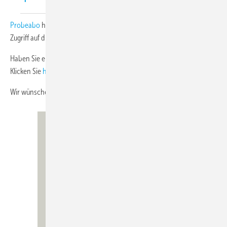
Probeabo
haben Sie für die Laufzeit über
www.diekaelte.de
vollen
Zugriff auf die Inhalte von rund 200 Heftausgaben.
Haben Sie einen Newsletter von uns verpasst? Auch kein Problem!
Klicken Sie
hier
und sehen Sie sich im NL-Archiv um.
Wir wünschen Ihnen viel Spaß beim Lesen.