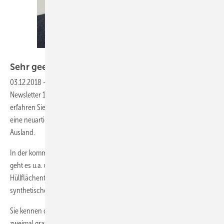
KK-Redaktion
Sehr geehrte Leserinnen und
Leser,
03.12.2018
-
wir heißen Sie herzlich willkommen zu unserem KK-
Newsletter 16-2018 vom 3. Dezember 2018. In dieser Ausgabe
erfahren Sie mehr über eine vollklimatisierte Luxus-Seibahnkabine,
eine neuartige Absorptionskälteanlage und wichtige Themen aus dem
Ausland.
In der kommenden Print-Ausgabe, die am 6. Dezember erscheint,
geht es u.a. um Eisspeicher,
Hüllflächentemperierung, Umrüstmöglichkeiten von Anlagen mit
synthetischem Kältemittel und einiges mehr.
Sie kennen die Print-Ausgabe noch gar nicht? Dann lernen Sie die KK
zweimal gratis kennen!
Jetzt auch als E-Paper
. Mit dem Probeabo