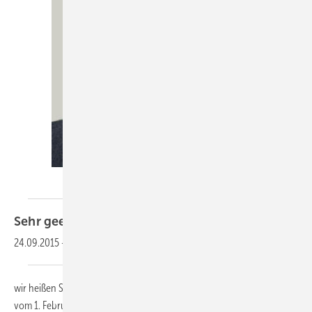
KK-Redaktion
Sehr geehrte Leserinnen und
Leser,
24.09.2015
-
wir heißen Sie herzlich willkommen zu unserem KK-Newsletter 3-2016
vom 1. Februar 2016. In dieser Ausgabe lesen Sie u.a. über den 2.