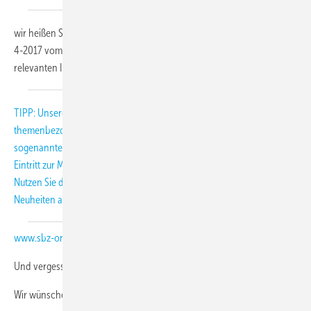
wir heißen Sie herzlich willkommen zu unserem KK-Sondernewsletter
4-2017 vom 8. März 2017. Mit dieser Ausgabe erhalten Sie alle
relevanten Informationen zur kommenden ISH/Aircontec.
TIPP: Unsere Schwesterzeitschrift SBZ veranstaltet kostenlos
themenbezogene Führungen auf der ISH 2017 in Frankfurt am Main,
sogenannte Guided Tours. Die Teilnehmer erhalten zudem freien
Eintritt zur Messe. Täglich gibt es eine Führung zum Thema Kälte/Klima.
Nutzen Sie die Möglichkeit und lassen Sie sich ca. 2 Stunden über die
Neuheiten aus diesem Bereich informieren. Unter
www.sbz-online.de/guidedtours
können Sie sich anmelden.
Und vergessen Sie nicht, sich für den
3. Kälten-Treff
anzumelden.
Wir wünschen Ihnen viel Spaß beim Lesen.