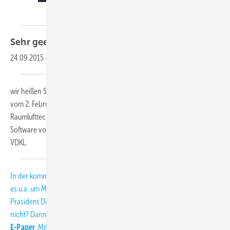
KK-Redaktion
Sehr geehrte Leserinnen und
Leser,
24.09.2015
-
wir heißen Sie herzlich willkommen zu unserem KK-Newsletter 2-2017
vom 2. Februar 2017. In dieser Ausgabe erfahren Sie mehr über die
Raumlufttechnik in der Elbphilharmonie, ein Update der Best-
Software von Bitzer und über einen Leitfaden für Kühlhäuser vom
VDKL.
In der kommenden Print-Ausgabe, die am 9. Februar erscheint, geht
es u.a. um Mietkälte, Kondensatpumpen, Filtertechnik und US-
Präsident Donald Trump. Sie kennen die Print-Ausgabe noch gar
nicht? Dann lernen Sie die KK zweimal gratis kennen!
Jetzt auch als
E-Paper
. Mit dem