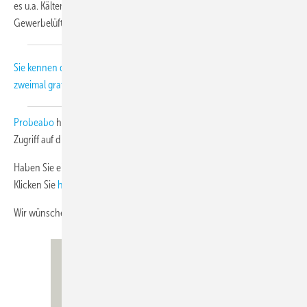
es u.a. Kältemittel, Dezentrale Klimatechnik sowie um Industrie- und
Gewerbelüftung.
Sie kennen die Print-Ausgabe noch gar nicht? Dann lernen Sie die KK
zweimal gratis kennen!
Jetzt auch als E-Paper
. Mit dem
Probeabo
haben Sie für die Laufzeit über
www.diekaelte.de
vollen
Zugriff auf die Inhalte von rund 200 Heftausgaben.
Haben Sie einen Newsletter von uns verpasst? Auch kein Problem!
Klicken Sie
hier
und sehen Sie sich im NL-Archiv um.
Wir wünschen Ihnen viel Spaß beim Lesen.