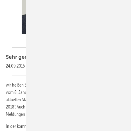
KK-Redaktion
Sehr geehrte Leserinnen und
Leser,
24.09.2015
-
wir heißen Sie herzlich willkommen zu unserem KK-Newsletter 1-2018
vom 8. Januar 2018. In dieser Ausgabe erfahren Sie mehr über den
aktuellen Stand bei NIKKI sowie über "Trends im Rechenzentrum
2018". Auch haben wir für Sie wieder den Rückblick auf die wichtigsten
Meldungen des Dezembers.
In der kommenden Print-Ausgabe, die am 11. Januar erscheint, geht