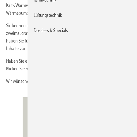
Kalt-/Warmwasserkreisläufen und in einem Spezial um
Wärmepumpen.
Lüftungstechnik
Sie kennen die Print-Ausgabe noch gar nicht? Dann lernen Sie die KK
Dossiers & Specials
zweimal gratis kennen!
Jetzt auch als E-Paper
. Mit dem Probeabo
haben Sie für die Laufzeit über www.diekaelte.de vollen Zugriff auf die
Inhalte von rund 200 Heftausgaben.
Haben Sie einen Newsletter von uns verpasst? Auch kein Problem!
Klicken Sie hier und sehen Sie sich im NL-Archiv um.
Wir wünschen Ihnen viel Spaß beim
Lesen.