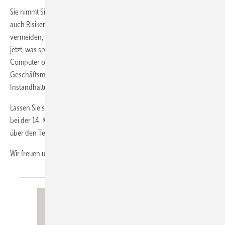
Sie nimmt Sie mit in eine digitale Welt und zeigt Ihnen Chancen aber
auch Risiken der Digitalisierung im Handwerk. Wir können es nicht
vermeiden, dass die Zukunft digital ist. Darum informieren Sie sich
jetzt, was speziell für unsere Branche wichtig ist. Es geht nicht um
Computer oder E-Mailprogramme. Es geht um digitale
Geschäftsmodelle, digitale Kundenbeziehungen, digitale Wartung und
Instandhaltung, E-Learning und vieles mehr.
Lassen Sie sich diese Gelegenheit nicht entgehen und machen Sie mit
bei der 14. KK-Fachtagung. Sie glauben gar nicht, wie wichtig der Blick
über den Tellerrand ist.
Wir freuen uns, Sie dort begrüßen zu
dürfen.