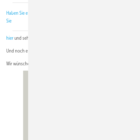
Haben Sie einen Newsletter von uns verpasst? Kein Problem! Klicken
Sie
hier
und sehen Sie sich im NL-Archiv um.
Und noch ein Tipp: Werden Sie
Premium-Mitglied
Wir wünschen Ihnen viel Spaß beim Lesen.