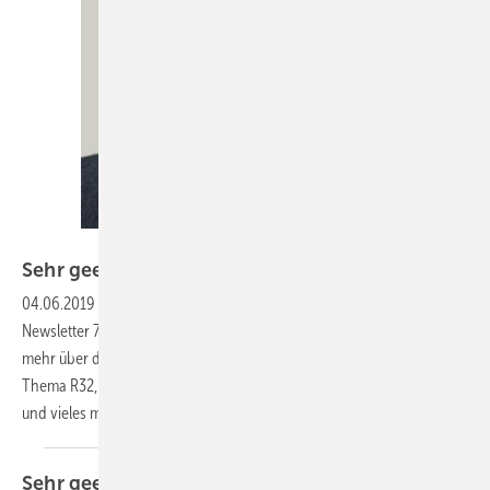
KK-Redaktion
Sehr geehrte Leserinnen und
Leser,
04.06.2019
-
wir heißen Sie herzlich willkommen zu unserem KK-
Newsletter 7-2019 vom 6. Juni 2019. In dieser Ausgabe erfahren Sie
mehr über die neue Kältetechnik bei Katjes, die Pläne von Daikin zum
Thema R32, eine wassergekühlte Kältemaschine mit acht Verdichtern
und vieles mehr. Zudem gibt es wieder
aktuelle...
Sehr geehrte Leserinnen und
Leser,