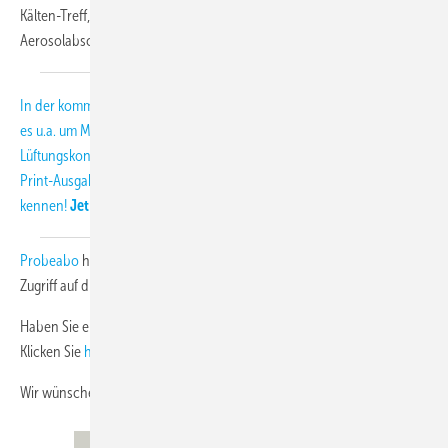
Kälten-Treff, die Luftaufbereitung eines Einkaufzentrums und über
Aerosolabscheider für eine UV-Lackieranlage.
In der kommenden Print-Ausgabe, die am 11. Februar erscheint, geht
es u.a. um Mietkälte, EDV/Serverraumkühlung und um ein dezentrales
Lüftungskonzept in einem Passivhaus-Bürogebäude. Sie kennen die
Print-Ausgabe noch gar nicht? Dann lernen Sie die KK zweimal gratis
kennen!
Jetzt auch als E-Paper
. Mit dem
Probeabo
haben Sie für die Laufzeit über
www.diekaelte.de
vollen
Zugriff auf die Inhalte von rund 200 Heftausgaben.
Haben Sie einen Newsletter von uns verpasst? Auch kein Problem!
Klicken Sie
hier
und sehen Sie sich im NL-Archiv um.
Wir wünschen Ihnen viel Spaß beim Lesen.