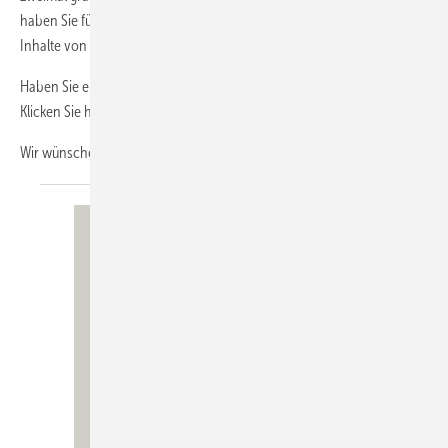
haben Sie für die Laufzeit über www.diekaelte.de vollen Zugriff auf die
Inhalte von rund 200 Heftausgaben.
Haben Sie einen Newsletter von uns verpasst? Auch kein Problem!
Klicken Sie hier und sehen Sie sich im NL-Archiv um.
Wir wünschen Ihnen viel Spaß beim
Lesen.