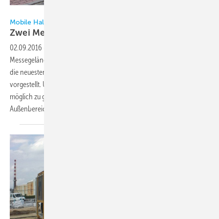
Delta-Temp
Mobile Hallenkühlung für Fahrzeugpräsentation
Zwei Megawatt mobiles
Klima
02.09.2016
-
Ende Mai 2016 wurden in drei Hallen des
Messegeländes PVA Expo Praha-Letnany auf 9 600 Quadratmetern
die neuesten Modelle eines tschechischen Automobilherstellers
vorgestellt. Um dem Fachpublikum den Besuch so angenehm wie
möglich zu gestalten, wurden zwei Megawatt mobile Klimatisierung im
Außenbereich der Hallen
installiert.