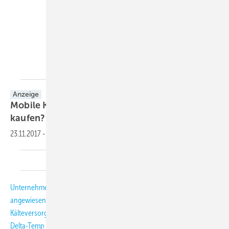
Delta-Temp
Anzeige
Mobile Kälte & Klima Besser mieten statt
kaufen?
23.11.2017
-
Unternehmen, die auf kälte- und klimatechnische Anlagen
angewiesen sind, können ein „Lied“ davon singen: Die hauseigene
Kälteversorgung „streikt“. Soforthilfe muss her! Gut, dass man bei
Delta-Temp zügig den passenden Ersatz mieten kann. Auch bei