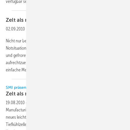
verfügbar
sein.
Zelt als mobile Kühl- oder
Tiefkühlzelle
02.09.2010
-
Nicht nur bei einer etwas größeren Gartenparty, auch in
Notsituationen kann es notwendig sein, die Temperatur von gekühlten
und gefrorenen Produkten an einem beliebigen Ort auf der Welt
aufrechtzuerhalten. SMI bietet dazu eine ebenso einmalige wie
einfache Methode: Ein Zelt aus einem leichten
Isoliermaterial.
SMI präsentiert auf der Intercool
Zelt als mobile Kühl- oder
Tiefkühlzelle
19.08.2010
-
Auf der Intercool wird die britische Firma Seymour
Manufacturing International SMI zum ersten Mal TT33 vorstellen, ein
neues leichtgewichtiges und leicht tragbares Zelt, das als Kühl- oder
Tiefkühlzelle eingesetzt werden kann. Zusammen mit dem neuen T3