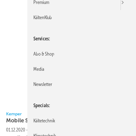
Premium
KältenKlub
Services
Abo & Shop
Media
Newsletter
Specials
Bild: Kemper
Kemper
Mobile
Schweißrauchabsaugung
Kältetechnik
01.12.2020
-
Das Absauggerät SmartFil von Kemper hat mit 25 m²
Klimatechnik