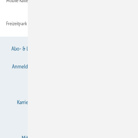
Mobile Kälte für Deutschlands größten
Freizeitpark
Abo- & Leserservice
AGB
Alle Inhalte chronologisch
Anmelden
Anmeldung & Registrierung
Datenschutz
E-Paper
Gentner Verlag
Impressum
Karriere bei Gentner
KältenKlub
KK abonnieren
Team
Mediaservice