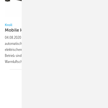
Bild: Kroll
Kroll
Mobile
Heiz-Kühl-Kombination
04.08.2020
-
Bei der HKK 40 von Kroll Energy handelt es sich um eine
automatisch umschaltende, mobile Luft-Luft-Wärmepumpe, die im rein
elektrischem Betrieb CO2-neutral heizen und kühlen kann. Für den
Betrieb sind lediglich eine 32 Ah-Steckdose und Kalt-
Warmluftschläuche erforderlich. Mit einem
Einsatzbereich...