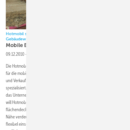
Hotmobil setzt auf Fachhandwerk, TGA-Planung und
Gebäudewirtschaft
Mobile Energie rund um die
Uhr
09.12.2010
-
Die Hotmobil Deutschland GmbH ist als Dienstleistungsunternehmen
für die mobile Energie­versorgung auf Planung, Fertigung, Vermietung
und Verkauf mobiler Energiezentralen für Wärme, Dampf und Kälte
spezialisiert. Als Pionier unter den Anbietern mobiler Energie agiert
das Unternehmen nach dem Motto Bundesweit Regional stark. Damit
will Hotmobil sowohl den Ausbau einer bundesweit
flächendeckenden mobilen Energieversorgung als auch regionale
Nähe verdeutlichen: Die mobilen Energiezentralen sind schnell und
flexibel einsetzbar und müssen im Notfall auch schnell am Einsatzort