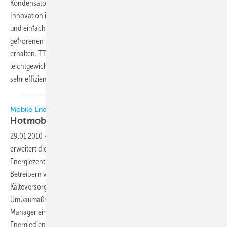
Kondensator/Verdampfer-Unterteil, können die Besucher diese
Innovation in Halle 13, Stand D36 begutachten. Es ist eine einmalige
und einfache Methode, um die Temperatur von gekühlten und
gefrorenen Produkten an einem beliebigen Ort auf der Welt zu
erhalten. TT33 mit dem einfach aufzubauenden Rahmengestell und
leichtgewichtigen Wänden aus Gewebe ist modular aufgebaut und
sehr
effizient.
Mobile Energiedienstleistung für Wärme, Kälte und Dampf
Hotmobil bringt mobile Kälte auf die
Räder
29.01.2010
-
Der Energiedienstleister Hotmobil Deutschland GmbH
erweitert die bisherige Leistungspalette der rollenden
Energiezentralen um mobile Kälte. Das Unternehmen will damit den
Betreibern von Kälteanlagen eine schnelle Überbrückung der
Kälteversorgung bieten. Im Notfall und für planmäßige
Umbaumaßnahmen können Anlagenbetreiber, Fachplaner und Facility
Manager einfach und problemlos Kälteanlagen mieten, die der
Energiedienstleister mit eigenem Fachpersonal vor Ort anschließt und