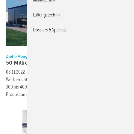
Lüftungstechnik
Dossiers & Specials
Ziehl-Abegg
Ziehl-Abegg
50 Millionen Euro für neues Werk in
Polen
08.11.2022
-
Ventilatorenhersteller Ziehl-Abegg will in Lodz ein neues
Werk errichten. Ab dem Herbst 2023 sollen dort binnen fünf Jahren
300 bis 400 Arbeitsplätze entstehen. Im Fokus der künftigen
Produktion stehen dabei Ventilatoren für
Wärmepumpen.