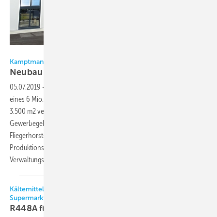
Kamptmann
Kamptmann
Neubau vergrößert
Produktionsfläche
05.07.2019
-
Ventilatorrad-Hersteller Kamptmann hat im Rahmen
eines 6 Mio. Euro teuren Standortneubaus seine Fertigungsfläche auf
3.500 m2 vergrößert. Das erworbene Grundstück im Crailsheimer
Gewerbegebiet befindet sich auf dem Areal eines ehemaligen
Fliegerhorsts und verfügt neben der neuen energieeffizienten
Produktionshalle auch über ein 740 m2 großes
Verwaltungsgebäude.
Kältemittel in industriellen Prozessanlagen und für
Supermarktkälte
R448A für Neubau und
Sanierung