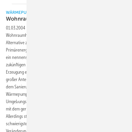
WÄRMEPUMPENTECHNIK
Wohnraumbeheizung in Alt- und
Neubauten
01.03.2004
-
Elektrisch betriebene Wärmepumpen für die
Wohnraumheizung sind unter Umweltgesichtspunkten eine sinnvolle
Alternative zur fossilen Wohnraumbeheizung. Sowohl beim
Primärenergieeinsatz, wie auch bei den CO2-Emissionen bieten sie
ein nennenswertes Reduzierungspotential, welches durch die
zukünftigen Verschiebungen in der Zusammensetzung bei der
Erzeugung elektrischer Energie noch verstärken werden wird. Ein
großer Anteil des heutigen Heizungsanlagenmarktes ergibt sich aus
dem Sanierungsbedarf für ältere Anlagen. Von allen möglichen
Wärmepumpenkonzepten ist die Luft/Wasser-wärmepumpe, die
Umgebungsluft als Wärmequelle nutzt, für diesen Einsatzfall diejenige
mit dem geringsten Umbauaufwand und damit am preisgünstigsten.
Allerdings stellt sie auch für den Betrieb der Wärmepumpe die
schwierigsten Betriebsbedingungen dar. Durch gezielte
Veränderungen an Scroll-Verdichtern lassen sich diese