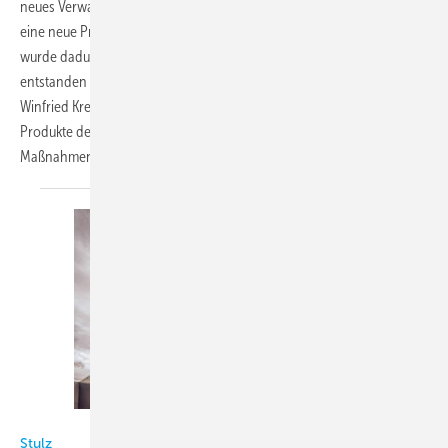
neues Verwaltungsgebäude, eine Logistikhalle mit 2000 m² und zuletzt
eine neue Produktionshalle mit 4500 m² hinzu. Die Produktionsfläche
wurde dadurch nahezu verdoppelt und im Verwaltungsbereich
entstanden neue Büro‐ und Meetingräume. Ministerpräsident
Winfried Kretschmann informierte sich bei einem Besuch über die
Produkte des Unternehmens und ließ sich die Neubauten und die
Maßnahmen zur Energieeinsparung
zeigen.
Stulz
Stulz