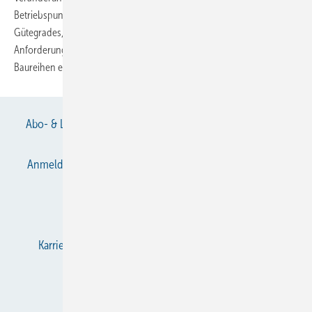
Betriebspunkte erreichen, und es ergibt sich auch eine Steigerung des
Gütegrades, verglichen mit Standard-Klima-Verdichtern. Um diese
Anforderungen zu erfüllen, wurden zwei Wärmepumpen- Scroll-
Baureihen entwickelt, die auf der Kälte-Scroll-Baureihe
aufbauen.
Abo- & Leserservice
AGB
Alle Inhalte chronologisch
Anmelden
Anmeldung & Registrierung
Datenschutz
E-Paper
Gentner Verlag
Impressum
Karriere bei Gentner
KältenKlub
KK abonnieren
Team
Mediaservice