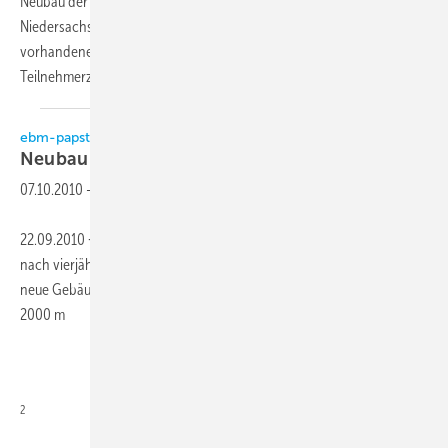
Neubau der Bundesfachschule Kälte-Klima-Technik in
Niedersachswerfen statt. Der Neubau wurde erforderlich, da die
vorhandenen Kapazitäten aufgrund der stetig zunehmenden
Teilnehmerzahlen der bisherigen BFS-Ausbildungsstätte in
der...
ebm-papst
Neubau in
Linz/Österreich
07.10.2010
-
22.09.2010 − Das ebm-papst Tochterunternehmen in Österreich ist
nach vierjährigem Bestehen in ein neues Gebäude umgezogen. Das
neue Gebäude mit Lager und Büroräumen hat eine Fläche von rund
2000 m
2