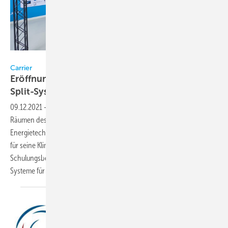
Carrier
Carrier
Eröffnung von Trainingszentrum für VRF- und
Split-Systeme
09.12.2021
-
Seit zehn Jahren betreibt Carrier Deutschland in den
Räumen des Informationszentrums für Kälte-, Klima- und
Energietechnik (IKKE) in Duisburg ein 150 m² großes Trainingszentrum
für seine Klimatechnikprodukte. Anlässlich des Jubiläums wurde der
Schulungsbereich um 100 m² erweitert, um auch VRF und Split-
Systeme für dieses wachsende Segment zu
präsentieren.