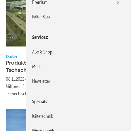
Premium
KältenKlub
Services
Daikin
Abo & Shop
Daikin
Produktion für Wärmepumpen in der
Media
Tschechischen
Republik
08.11.2022
-
Daikin Europe hat eine Investition in Höhe von 50
Newsletter
Millionen Euro in das Wärmepumpenwerk in Brünn in der
Tschechischen Republik angekündigt.
Specials
Kältetechnik
Klimatechnik