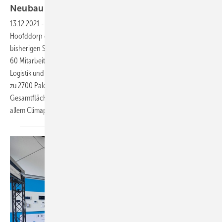
Neubau mit
Nachhaltigkeit
13.12.2021
-
In 10-monatiger Bauzeit entstand im niederländischen
Hoofddorp der neue Hauptsitz von Stulz. Der Standort ersetzt den
bisherigen Sitz in Amstelveen. In Hoofddorp sollen künftig mehr als
60 Mitarbeiter aus den Bereichen Innendienst, Service, Vertrieb,
Logistik und Produktion Platz finden. Mit Produktionsflächen und bis
zu 2700 Palettenlagerplätzen bietet der Standort eine nutzbare
Gesamtfläche von bis zu 9000 m². Produziert werden hier künftig vor
allem
Climapac-Airhandling-Units.