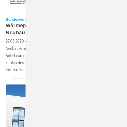
BWP
Bundesverband Wärmepumpe e.V. (BWP)
Wärmepumpe verteidigt Spitzenposition im
Neubau
27.05.2020
-
2019 gab es bei den installierten Heizungssystemen im
Neubau erneut ein deutliches Plus bei Wärmepumpen. Mit einem
Anteil von rund 46 Prozent vergrößerten sie nach den aktuellen
Zahlen des Statistischen Bundesamtes ihren Vorsprung vor dem
fossilen Energieträger Gas bei genehmigten
Wohngebäuden.