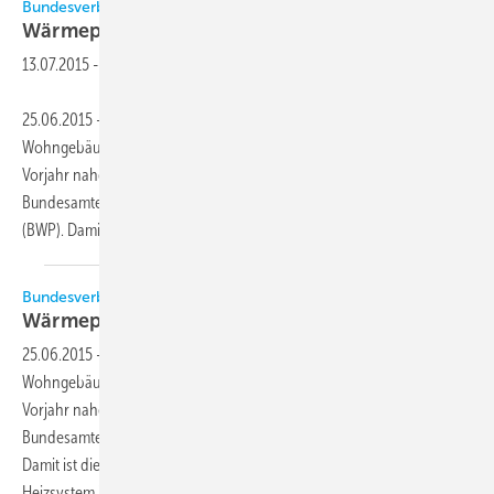
Bundesverband Wärmepumpe (BWP)
Wärmepumpen heizen jeden dritten
Neubau
13.07.2015
-
25.06.2015 – Der Anteil an Wärmepumpen in neu gebauten
Wohngebäudenblieb 2014 mit knapp 32 Prozent im Vergleich zum
Vorjahr nahezu konstant. Dies ergab eine Erhebung des Statistischen
Bundesamtes, berichtet der Bundesverband Wärmepumpe e. V.
(BWP). Damit ist die Wärmepumpe nach wie vor
das...
Bundesverband Wärmepumpe (BWP)
Wärmepumpen heizen jeden dritten
Neubau
25.06.2015
-
Der Anteil an Wärmepumpen in neu gebauten
Wohngebäuden blieb 2014 mit knapp 32 Prozent im Vergleich zum
Vorjahr nahezu konstant. Dies ergab eine Erhebung des Statistischen
Bundesamtes, berichtet der Bundesverband Wärmepumpe e.V. (BWP).
Damit ist die Wärmepumpe nach wie vor das zweitbeliebteste
Heizsystem in
Wohngebäuden.