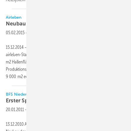
Airleben
Neubau am Standort Leipzig
eingeweiht
05.02.2015
-
15.12.2014 – Der Neubau der Produktions- und Lagerhalle am
airleben-Standort Leipzig ist fertiggestellt. Damit stehen über 2 300
m2 Hallenfläche zur Verfügung, davon je 1 150 m2 Lager- und
Produktionsfläche. Die airleben Gruppe fertigt dort jährlich mehr als
9 000 m2 eckigen Kanal,
Formteile...
BFS Niedersachswerfen
Erster Spatenstich für
Neubau
20.01.2011
-
13.12.2010 Am 1. Dezember 2010 fand der erste Spatenstich für den