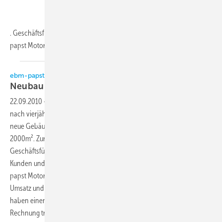
. Geschäftsführer Bernhard Fischer begründete den Umzug der ebm-
papst Motoren
&...
ebm-papst
Neubau in
Linz/Österreich
22.09.2010
-
Das ebm-papst Tochterunternehmen in Österreich ist
nach vierjährigem Bestehen in ein neues Gebäude umgezogen. Das
neue Gebäude mit Lager und Büroräumen hat eine Fläche von rund
2000m². Zur offiziellen Eröffnung in Linz begrüßten die
Geschäftsführer Bernhard Fischer und Alfred Müller zahlreiche
Kunden und Lieferanten. Fischer begründete den Umzug der ebm-
papst Motoren & Ventilatoren GmbH mit einem stark gestiegenen
Umsatz und daran gebundenen positiven Zukunftsaussichten: Wir
haben einen Standort ausgewählt, der dem zukünftigen Wachstum
Rechnung tragen
soll.