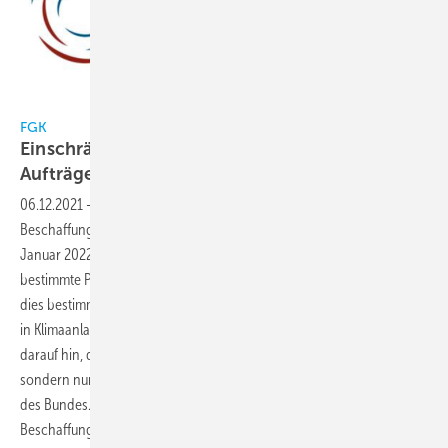
FGK
FGK
Einschränkungen bei Vergabe öffentlicher
Aufträge
06.12.2021
-
Nach der Allgemeinen Verwaltungsvorschrift zur
Beschaffung klimafreundlicher Leistungen (AVV Klima), die am 1.
Januar 2022 in Kraft tritt, dürfen Dienststellen des Bundes künftig
bestimmte Produkte nicht mehr beschaffen. Unter anderem betrifft
dies bestimmte Klimageräte und den Einsatz halogenierter Kältemittel
in Klimaanlagen. Der Fachverband Gebäude-Klima e. V. (FGK) weist
darauf hin, dass deren Beschaffung nicht generell verboten ist,
sondern nur für die Vergabe öffentlicher Aufträge durch Dienststellen
des Bundes. Darüber hinaus gelten Ausnahmen, wenn eine
Beschaffung ausnahmsweise aus Gründen des öffentlichen