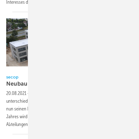
Interesses dringend geboten
ist.
Secop GmbH
secop
Neubau in
Flensburg
20.08.2021
-
Der Verdichterhersteller Secop war bisher an zwei
unterschiedlichen Standorten in Deutschland angesiedelt und verlegt
nun seinen Hauptsitz in einen Neubau in Flensburg. Bis Ende des
Jahres wird der neue Standort in Betrieb genommen. Einige
Abteilungen haben bereits mit dem Umzug
begonnen.