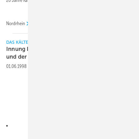
20 Jahre Kälteanlagenbauer- Innung
Nordrhein
DAS KÄLTEANLAGENBAUERHANDWERK
Innung Nordrhein: Neuwahlen des Vorstandes
und der
Delegierten
01.06.1998
-
Downloads: