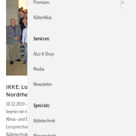
Premium
KältenKlub
Services
Abo & Shop
Media
Bild: IKKE
Newsletter
IKKE: Lossprechungsfeier der Innung
Nordrhein
10.12.2019
-
Die Kälte- und Klimatechnik Innung Nordrhein (KIN)
Specials
feierte mit mehr als 180 Gästen im Informationszentrum für Kälte-,
Klima- und Energietechnik (IKKE) in Duisburg die diesjährige
Kältetechnik
Lossprechung der neuen Gesellen zum Mechatroniker für
Kältetechnik (Prüfungen Winter 2018 und Sommer 2019).
Klimatechnik