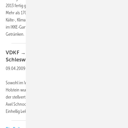
2013 fertig gewordenen Gesellen zum Mechatroniker für Kältetechnik.
Mehr als 170 Besucher kamen zum IKKE (Informationszentrum für
Kälte-, Klima- und Energietechnik) und genossen das trockene Wetter
im IKKE-Garten bei italienischem Büfett und
Getränken.
VDKF → Neue Vorsitzende in Nordrhein und
Schleswig-Holstein
09.04.2009
-
Sowohl im VDKF-Landesverband Nordrhein als auch in Schleswig-
Holstein wurden neue Vorsitzende gewählt: Wolfgang Hausmann mit
der stellvertretenden Vorsitzenden Christina Kaut in Nordrhein und
Axel Schnoor mit Thorben Koll als Stellvertreter in Schleswig-Holstein.
Einhellig bekräftigte man,
dass...