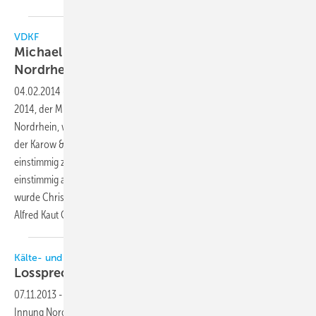
VDKF
Michael Blank ist neuer Landesvorsitzender
Nordrhein
04.02.2014
-
Auf der ersten VDKF-Landesversammlung des Jahres
2014, der Mitgliederversammlung des VDKF-Landesverbandes
Nordrhein, wurde Michael Blank, geschäftsführender Gesellschafter
der Karow & Blank Kälte- und Klimaanlagen GmbH, Leverkusen,
einstimmig zum neuen Landesvorsitzenden gewählt. Ebenfalls
einstimmig als stellvertretende Landesvorsitzende wiedergewählt
wurde Christina Victoria Kaut, geschäftsführende Gesellschafterin der
Alfred Kaut GmbH,
Wuppertal.
Kälte- und Klimatechnik Innung Nordrhein (KIN)
Lossprechung 2013 der Innung
Nordrhein
07.11.2013
-
Am 7. September 2013 feierte die Kälte- und Klimatechnik
Innung Nordrhein die Lossprechung für die im Winter 2012/Sommer