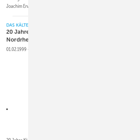
Joachim Erwin mit einer eigenen Ansprache
würdigte.
DAS KÄLTEANLAGENBAUERHANDWERK
20 Jahre Kälteanlagenbauer- Innung
Nordrhein
01.02.1999
-
Downloads: