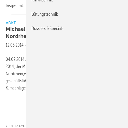
Insgesamt...
Lüftungstechnik
VDKF
Dossiers & Specials
Michael Blank ist neuer Landesvorsitzender
Nordrhein
12.03.2014
-
04.02.2014 Auf der ersten VDKF-Landesversammlung des Jahres
2014, der Mitgliederversammlung des VDKF-Landesverbands
Nordrhein,wurde Michael Blank (2. v. l.),
geschäftsführenderGesellschafter der Karow & Blank Kälte- und
Klimaanlagen GmbH, Leverkusen, einstimmig
zum
neuen...