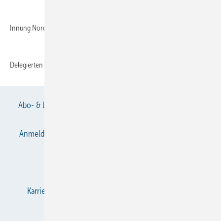
Innung Nordrhein: Neuwahlen des Vorstandes und der
Delegierten
Abo- & Leserservice
AGB
Alle Inhalte chronologisch
Anmelden
Anmeldung & Registrierung
Datenschutz
E-Paper
Gentner Verlag
Impressum
Karriere bei Gentner
KältenKlub
KK abonnieren
Team
Mediaservice