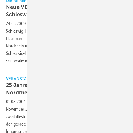
Die Reihen des VDKF-Verwaltungsrates füllen sich wieder
Neue VDKF-Vorsitzende in Nordrhein und
Schleswig-Holstein
24.03.2009
-
Sowohl im VDKF-Landesverband Nordrhein als auch in
Schleswig-Holstein wurden neue Vorsitzende gewählt: Wolfgang
Hausmann mit der stellvertretenden Vorsitzenden Christina Kaut in
Nordrhein und Axel Schnoor mit Thorben Koll als Stellvertreter in
Schleswig-Holstein. Einhellig bekräftigte man, dass man entschlossen
sei, positiv nach vorne zu
schauen.
VERANSTALTUNGEN
25 Jahre Kälteanlagenbauer-Innung
Nordrhein
01.08.2004
-
Nach Innungsgründung in Rheinland-Pfalz am 16.
November 1978 ist damit die Kälteanlagenbauer- Nordrhein die
zweitälteste Innung Deutschlands, die seit dem 13. Dezember 1978
den gerade zum Vollhandwerk erklärten Kälteanlagenbauer im
Innungsnamen führt. Ein Ereignis, das Düsseldorfs Oberbürgermeister