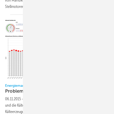
von Mandík seit Kurzem für ihre Klappen die eigens angepassten
Stellmotoren der Gruner AG.
Wolfgang Spreitzer,
Wehingen
Energiemanagement für Supermarkt-Kälteanlagen
Probleme frühzeitig
erkennen
06.11.2015
-
Das Thema Energiemanagement bewegt Supermärkte
und die Kältebranche gleichermaßen. Denn neben der
Kälteerzeugung und Klimatisierung gibt es keinen Bereich im