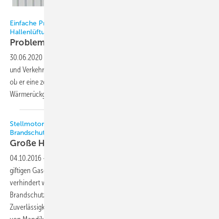
Bild: Vacurant
Einfache Projekt- und Montageplanung bei der dezentralen
Hallenlüftung
Probleme
vermeiden
30.06.2020
-
Bei Hallenbauten wie Produktionsstätten, Sporthallen
und Verkehrsbauten steht der Lüftungsplaner vor der Entscheidung,
ob er eine zentrale oder dezentrale Technik wählen soll. Die Art der
Wärmerückgewinnung könnte die Entscheidung
beeinflussen.
Stellmotoren verbessern die zuverlässigkeit von
Brandschutzklappen
Große Hitze kein
Problem
04.10.2016
-
Damit in brennenden Gebäuden die Verbreitung von
giftigen Gasen, Rauch und Flammen über die Lüftungskanäle
verhindert wird, müssen die in der Lüftungsanlage verbauten
Brandschutzklappen einwandfrei funktionieren. Um ihre
Zuverlässigkeit sicherzustellen, verwenden die Brandschutzexperten