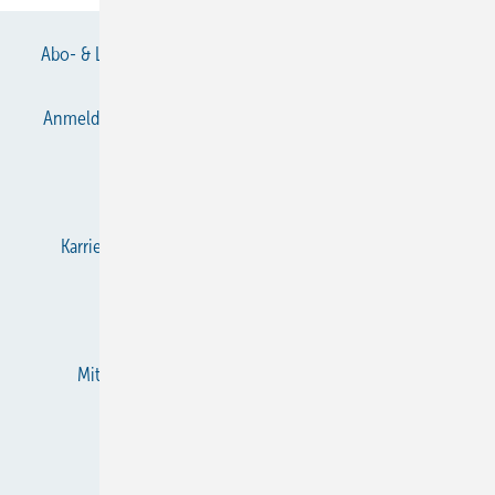
Abo- & Leserservice
AGB
Alle Inhalte chronologisch
Anmelden
Anmeldung & Registrierung
Datenschutz
E-Paper
Gentner Verlag
Impressum
Karriere bei Gentner
KältenKlub
KK abonnieren
Team
Mediaservice
Mitgliedschaften und Engagement
Newsletter
RSS-Feed
Privacy Manager