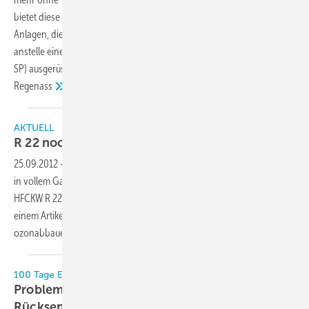
bietet diese Form der Kommunikation mit all seinen Anlagen. Ältere
Anlagen, die mit einem AKA Gateway betrieben werden, können
anstelle eines Modems mit einem TCP/IP Konverter (DigiOne Danfoss
SP) ausgerüstet / nachgerüstet werden.Thomas Walke und Dominik
Regenass
AKTUELL
R 22 noch immer ein Problem in den
USA
25.09.2012
-
Während in Europa die Revision der F-Gase-Verordnung
in vollem Gang ist, kämpft man in den USA noch immer mit dem
HFCKW R 22. Insbesondere geht es dabei um Klimageräte, die laut
einem Artikel der New York Times noch immer mit dem
ozonabbauenden R 22 befüllt
würden.
100 Tage ELENA: Zweigeteilte Zwischenbilanz
Probleme bei Verfahrensnummern und
Rücksendeprotokollen