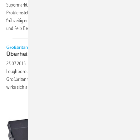
Supermarkt, bei dem sich mehr Energie einsparen lässt. Einschlägige
Problemstellen können mithilfe eines Energiemanagementsystems
frühzeitig erkannt und behoben werden. Rainer Sang, Wiesbaden,
und Felix Berthold,
Nierstein
Großbritannien | AUS EUROPA UND DER WELT
Überheizte Häuser: ein zunehmendes
Problem
23.07.2015
-
Laut einer neuen Studie der britischen Universität
Loughborough ist Überhitzung ein zunehmendes Problem in
Großbritannien. Dies sei besonders in neuen Häusern der Fall und
wirke sich auf Gesundheit und Wohlbefinden der Bewohner
aus.