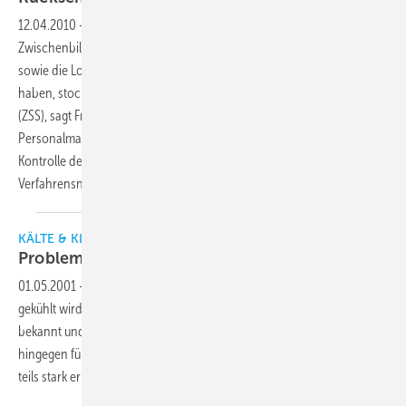
12.04.2010
-
100 Tage nach der Einführung von ELENA fällt die erste
Zwischenbilanz zweigeteilt aus. Während die Unternehmen selbst
sowie die Lohn- und Gehaltsdienstleister ihre Hausaufgaben gemacht
haben, stockt die Datenverarbeitung bei der Zentralen Speicherstelle
(ZSS), sagt Friedrich Kummer, General Director Sales beim
Personalmanagement-Dienstleister ADP. So gibt es Probleme bei der
Kontrolle der Datenlieferung und der Vergabe der
Verfahrensnummern.
KÄLTE & KLIMATECHNIK
Probleme mit feuchter
Luft
01.05.2001
-
Kondensation entsteht, wenn Luft unter ihren Taupunkt
gekühlt wird und überschüssige Feuchtigkeit abgibt. Das ist allgemein
bekannt und mitunter sogar gewollt. Unerwünschte Kondensation
hingegen führt immer zu Schäden oder Beeinträchtigungen und zu
teils stark erhöhtem
Energieaufwand.