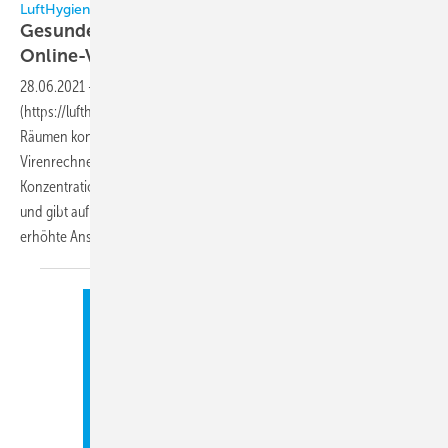
LuftHygienePro
Gesunde Raumluft mit dem
Online-Virenrechner
28.06.2021
-
Ab sofort gibt der LuftHygienePro Virenrechner
(https://lufthygienepro.de/virenrechner/) Betreibern und Nutzern von
Räumen konkrete Hinweise zur optimalen Belüftung von Räumen. Der
Virenrechner prognostiziert die Entwicklung von CO2 - und Aerosol-
Konzentration in der Raumluft in Abhängigkeit vom Nutzerverhalten
und gibt auf Basis dieser Parameter Hinweise auf eine möglicherweise
erhöhte Ansteckungsgefahr mit dem
Coronavirus.