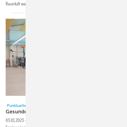
Raumluft war die
Ursache!
Bild: Teka
Punktuelle Absaugung und Raumluftreinigung kombiniert
Gesunde Luft in der
Schweißerei
03.01.2023
-
Zahnen Technik in Arzfeld, Spezialist für „Water