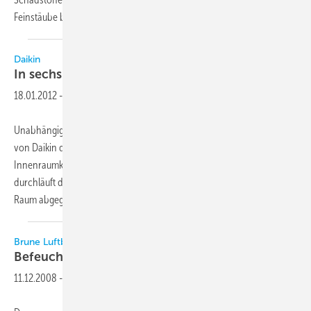
Feinstäube
bindet.
Daikin
In sechs Filterstufen zur gesunden
Raumluft
18.01.2012
-
Unabhängig von der Jahreszeit säubert der neue Luftreiniger MC70L
von ­Daikin die Raumluft wirkungsvoll und sorgt so für ein gesundes
Innenraumklima. Im Rahmen der integrierten Streamer-Technik
durchläuft die belastete Luft sechs Filterstufen, ehe sie wieder an den
Raum abgegeben wird. Das
Gerät...
Brune Luftbefeuchtung Proklima
Befeuchten und Reinigen der
Raumluft
11.12.2008
-