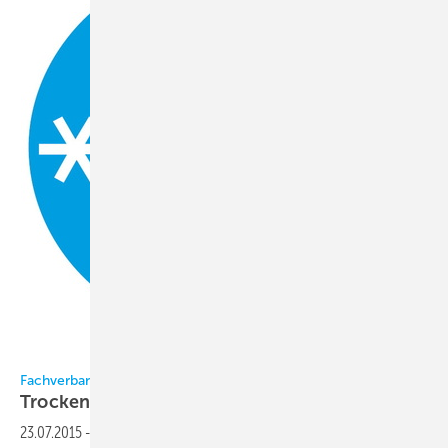
FGK
Fachverband Gebäude-Klima (FGK) | AKTUELLES
Trockene Raumluft macht
krank
23.07.2015
-
Auch im Winter 2017/18 häuften sich in Deutschland