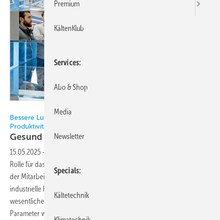
Premium
KältenKlub
Services
Abo & Shop
Bild: Messe Frankfurt Exhibition GmbH
Media
Bessere Luft am Arbeitsplatz – Schlüssel für Gesundheit und
Produktivität
Newsletter
Gesund
atmen
15.05.2025
-
Die Luftqualität am Arbeitsplatz spielt eine entscheidende
Rolle für das Wohlbefinden, die Gesundheit und die Leistungsfähigkeit
Specials
der Mitarbeitenden. Egal, ob es sich um Büros, Homeoffices oder
industrielle Fertigungshallen handelt – saubere Luft ist ein
Kältetechnik
wesentlicher Faktor für einen erfolgreichen Arbeitstag. Verschiedene
Parameter wie CO2-Gehalt, Luftfeuchtigkeit, Feinstaub, Viren und
Klimatechnik