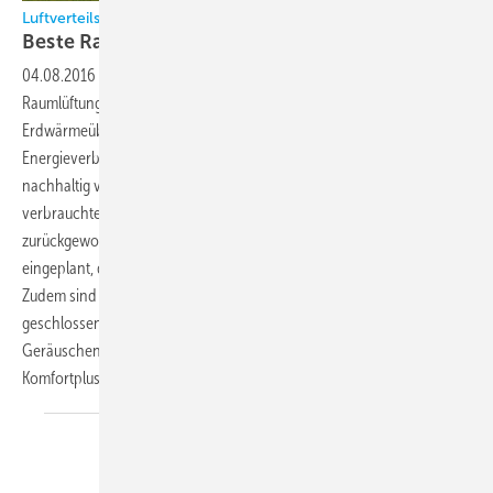
Luftverteilsystem gut eingeplant, Mehraufwand minimiert
Beste Raumluft ohne
Lärm
04.08.2016
-
Durch den Einbau eines zentralen komfortablen
Raumlüftungssystems mit Wärmerückgewinnung und
Erdwärmeübertrager konnte der Bauherr Hubert Roth den
Energieverbrauch seines neuen Einfamilienhauses nochmals
nachhaltig verringern: Bis zu 95 Prozent der Wärme aus der
verbrauchten Abluft werden mit dem Lüftungssystem
zurückgewonnen. Das Luftverteilsystem wurde so in den Bauablauf
eingeplant, dass bei der Montage kaum ein Mehraufwand entstand.
Zudem sind im Haus stets optimale Raumluftverhältnisse auch bei
geschlossenen Fenstern gewährleistet – angesichts der hohen
Geräuschentwicklung durch die nahe Bahnstrecke ein zusätzliches
Komfortplus.