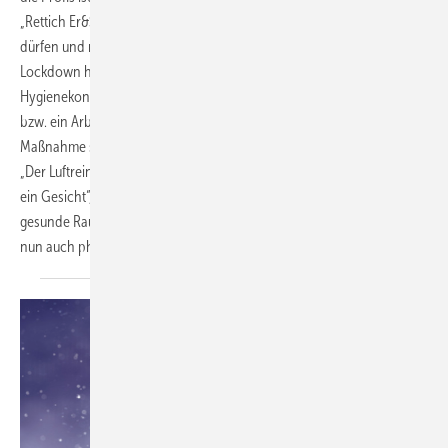
„Rettich Er&Sie“ in Regensburg, freut sich deshalb, wieder öffnen zu
dürfen und mit seinem Team loszulegen. Bereits nach dem ersten
Lockdown hatte er alles unternommen, um mit einem umfassenden
Hygienekonzept den Kunden und Beschäftigten einen Friseurbesuch
bzw. ein Arbeiten in sicherer Atmosphäre zu ermöglichen. Als weitere
Maßnahme steht nun auch ein AirPurifier von Wolf in seinem Salon.
„Der Luftreiniger verleiht dem bereits bestehenden Hygienekonzept
ein Gesicht“, erklärt Robert Rettich. „Der AirPurifier macht das
gesunde Raumklima im Salon für unsere Kunden und Beschäftigten
nun auch physisch
begreifbar.“