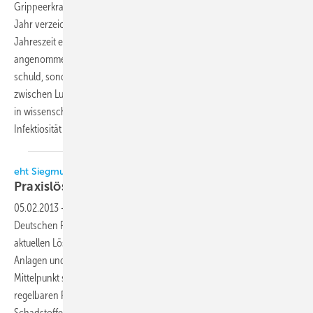
Grippeerkrankungen bis hin zu gefährlichen Grippewellen. Wie jedes
Jahr verzeichnete das Robert-Koch-Institut mit dem Beginn der kalten
Jahreszeit einen Anstieg der Erkrankungen. Dafür sind nicht, wie oft
angenommen wird, niedrige Temperaturen oder falsche Kleidung
schuld, sondern eine zu geringe Luftfeuchtigkeit. Den Zusammenhang
zwischen Luftfeuchte in Innenräumen und Ansteckungsgefahr wurde
in wissenschaftlichen Studien erwiesen. Sie bestätigen, dass die
Infektiosität der Influenzaviren sinkt, je feuchter die Luft
ist.
eht Siegmund auf dem Forum Innenraumhygiene
Praxislösungen für hygienische
Raumluft
05.02.2013
-
Am 19. und 20. Februar stellt eht Siegmund auf dem 4.
Deutschen Forum Innenraumhygiene in Gelsenkirchen seine
aktuellen Lösungen zur Hygiene-Verbesserung in raumlufttechnischen
Anlagen und zur Innenraum-Luftqualitätsverbesserung vor. Im
Mittelpunkt steht dabei die Technologie proOXiON, die in getrennt
regelbaren Prozessen die Innenraumluft mittels Aktivsauerstoff von
Schadstoffen reinigt und durch Anreicherung mit Negativionen