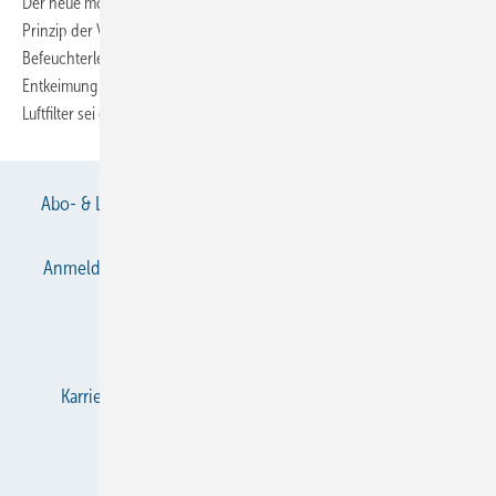
Der neue mobile Luftbefeuchter B 300 von Brune arbeitet nach dem
Prinzip der Verdunstung und zeichne sich durch eine hohe
Befeuchterleistung, einen ruhigen Betrieb und eine effiziente
Entkeimung mittels UV-C-Lampe aus. Durch den ergänzenden
Luftfilter sei es möglich, schnell die
Raumluftqualität...
Abo- & Leserservice
AGB
Alle Inhalte chronologisch
Anmelden
Anmeldung & Registrierung
Datenschutz
E-Paper
Gentner Verlag
Impressum
Karriere bei Gentner
KältenKlub
KK abonnieren
Team
Mediaservice