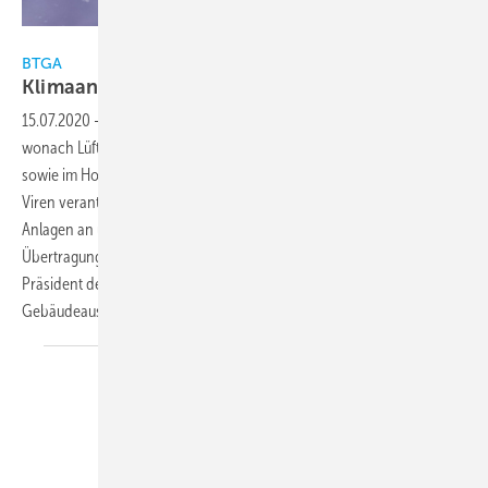
Getty Images/iStockphoto
BTGA
Klimaanlagen und der
Corona-Virus
15.07.2020
-
Für Verunsicherung und Irritation sorgen Presseberichte,
wonach Lüftungs- und Kühlungsanlagen im Schlachtbetrieb Tönnies
sowie im Hotspotkreis Heinsberg für die Übertragung von Corona-
Viren verantwortlich seien. „Würden sich die Betreiber der dortigen
Anlagen an unsere und allgemeine Empfehlungen halten, wären
Übertragungen wirksam vermieden worden“, sagte Hermann Sperber,
Präsident des BTGA – Bundesindustrieverband Technische
Gebäudeausrüstung
e.V.