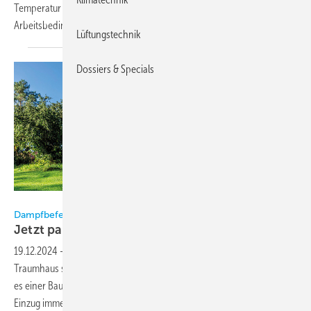
Temperatur beeinflussen die Raumluft und somit die
Arbeitsbedingungen.
Lüftungstechnik
Dossiers & Specials
Bild: Condair
Dampfbefeuchter sorgt für gutes Klima im Traumhaus
Jetzt passt auch die
Raumluft
19.12.2024
-
Ein historisches Bergbau-Anwesen gefunden, das zum
Traumhaus saniert wurde – und doch nicht glücklich? Genauso ging
es einer Bauherrenfamilie aus dem Tölzer Land. Sie wurde nach dem
Einzug immer wieder von Erkältungen und Infekten heimgesucht – die