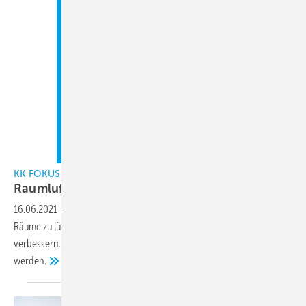
KK FOKUS
Raumlufttechnik
16.06.2021
-
Raumlufttechnische Anlagen (RLT) haben die Aufgabe,
Räume zu lüften oder zu klimatisieren und dadurch die Luftqualität zu
verbessern. Aber sie müssen hygienisch und sicher betrieben
werden.