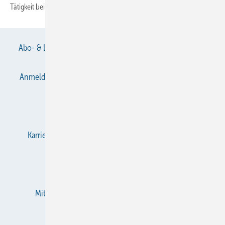
Tätigkeit beim DKA zum 31. Mai 2012 in den Ruhestand
wechselt.
Abo- & Leserservice
AGB
Alle Inhalte chronologisch
Anmelden
Anmeldung & Registrierung
Datenschutz
E-Paper
Gentner Verlag
Impressum
Karriere bei Gentner
KältenKlub
KK abonnieren
Team
Mediaservice
Mitgliedschaften und Engagement
Newsletter
RSS-Feed
Privacy Manager