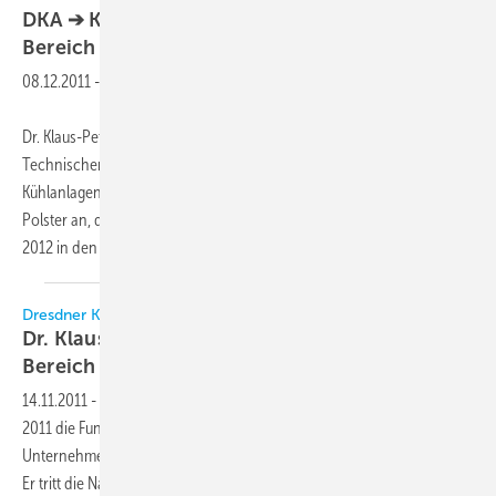
DKA ➔ Klaus-Peter Schmidt übernimmt den
Bereich
Technik
08.12.2011
-
Dr. Klaus-Peter Schmidt hat seit 1. November die Funktion des
Technischen Leiters in der Unternehmensgruppe Dresdner
Kühlanlagenbau (DKA) übernommen. Er tritt die Nachfolge von Klaus
Polster an, der nach über 35-jähriger Tätigkeit beim DKA zum 31. Mai
2012 in den Ruhestand wechselt. Schmidt
soll...
Dresdner Kühlanlagenbau GmbH
Dr. Klaus-Peter Schmidt übernimmt den
Bereich
Technik
14.11.2011
-
Dr. Klaus-Peter Schmidt hat mit Wirkung zum 1. November
2011 die Funktion des Technischen Leiters in der
Unternehmensgruppe Dresdner Kühlanlagenbau (DKA) übernommen.
Er tritt die Nachfolge von Klaus Polster an, der nach über 35-jähriger