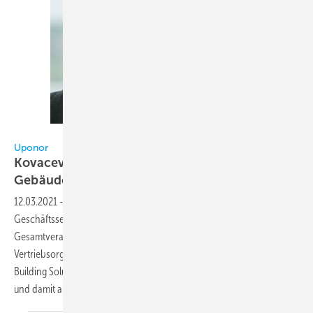
Uponor / Kovacev
Uponor
Kovacev und Schmidt übernehmen
Gebäudetechnik-Vertrieb
12.03.2021
-
Uponor richtet ab dem 1. April 2021 den Vertrieb im
Geschäftssegment Gebäudetechnik Europa neu aus. Die
Gesamtverantwortung für die neue europäische
Vertriebsorganisation übernimmt Goran Kovacev als Vice President,
Building Solutions Sales Europe. Gerrit Schmidt ist für Zentraleuropa
und damit auch für den deutschen Markt
verantwortlich.