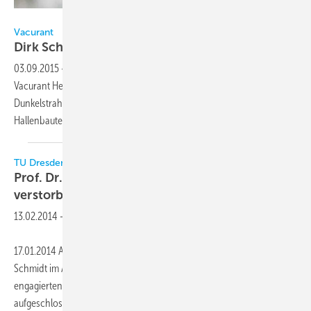
Vacurant
Vacurant
Dirk Schmidt ist neuer technischer
Leiter
03.09.2015
-
Dirk Schmidt (42) avancierte zum technischen Leiter der
Vacurant Heizsysteme GmbH, Bad Lippspringe, Hersteller von
Dunkelstrahler-Heizungen und Wärmerückgewinnern für
Hallenbauten.
TU Dresden / Hs Zittau/Görlitz
Prof. Dr.-Ing. habil. Manfred Schmidt
verstorben
13.02.2014
-
17.01.2014 Am 12. Januar 2014 verstarb Prof. Dr.-Ing. habil. Manfred
Schmidt im Alter von 74 Jahren. Mit ihm verliert die Branche einen
engagierten, kompetenten, integren und für neue Dinge stets
aufgeschlossenen Menschen. Er war auch nach seiner Emeritierung