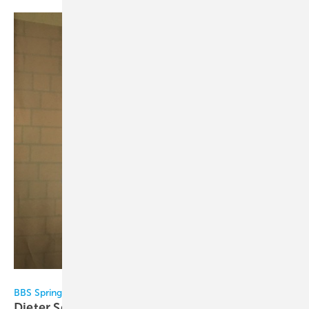
BBS Springe
BBS Springe / BIV
Dieter Schmidt geht in den
Ruhestand