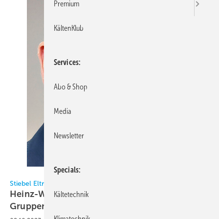
Premium
KältenKlub
Services
Abo & Shop
Media
Newsletter
Specials
Bild: Stiebel Eltron / Schmidt
Stiebel Eltron
Heinz-Werner Schmidt
Kältetechnik
Gruppen-Geschäftsführer
Klimatechnik