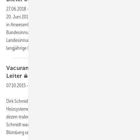
27.06.2018
-
Nach 41 Jahren Tätigkeit an der BBS Springe wurde am
20. Juni 2018 Studienrat Dieter Schmidt im Rahmen einer Feierstunde
in Anwesenheit des Kollegiums verabschiedet. Anwesend waren auch
Bundesinnungsmeister Heribert Baumeister und
Landesinnungsmeister Rainer Bertuleit, die Dieter Schmidt für das
langjährige Engagement für den Berufsstand
dankten.
Vacurant
Dirk Schmidt neuer technischer
Leiter
07.10.2015
-
Dirk Schmidt (42) avancierte zum technischen Leiter der Vacurant
Heizsysteme GmbH, Bad Lippspringe, Hersteller unter anderem von
dezen-tralen Hallenl체ftungen und -w채rmer체ckgewinnern.
Schmidt war bis Ende 2014 selbstst채ndiger TGA-Fachplaner in
Blomberg und wechselte Anfang 2015 zu Vacurant.