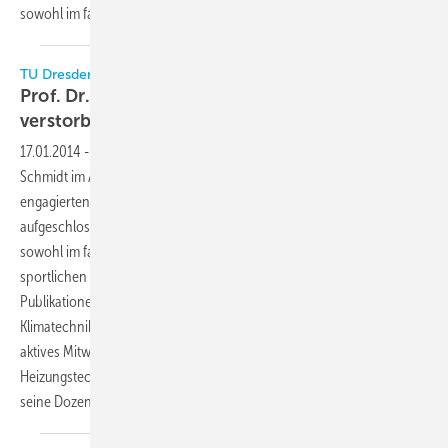
sowohl im fachlichen als auch
im...
TU Dresden/ HS Zittau/Görlitz
Prof. Dr.-Ing. habil. Manfred Schmidt
verstorben
17.01.2014
-
Am 12. Januar 2014 verstarb Prof. Dr.-Ing. habil. Manfred
Schmidt im Alter von 74 Jahren. Mit ihm verliert die Branche einen
engagierten, kompetenten, integren und für neue Dinge stets
aufgeschlossenen Menschen. Er war auch nach seiner Emeritierung
sowohl im fachlichen als auch im ehrenamtlichen, musischen und
sportlichen "Unruhestand". Dies beweisen seine zahlreichen
Publikationen als Autor und Herausgeber (z.B. Handbuch der
Klimatechnik), seine Tätigkeiten im VDI und bei EIPOS sowie sein
aktives Mitwirken in den Arbeitskreisen Klimatechnik und
Heizungstechnik der Dozenten der Hochschulen in Deutschland und
seine Dozentur in der Universität in
Kasachstan.