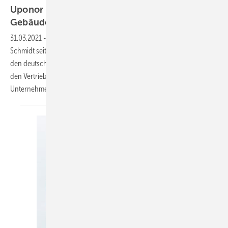
Uponor ➔ Gerrit Schmidt leitet
Gebäudetechnik
31.03.2021
-
Im neuen Geschäftssegment Gebäudetechnik ist Gerrit
Schmidt seit dem 1. April 2021 für Zentraleuropa und damit auch für
den deutschen Markt verantwortlich. Er kommt von Hilti, wo er zuletzt
den Vertrieb in Dänemark führte, und war unter anderem auch für die
Unternehmensberatung Roland Berger
tätig...