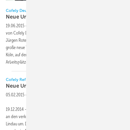
Cofely Deutschland
Cofely Deutschland
Neue Unternehmenszentrale
eröffnet
19.06.2015
-
Am 18. Juni 2015 wurde die neue Unternehmenszentrale
von Cofely Deutschland durch den Oberbürgermeister der Stadt Köln,
Jürgen Roters, mit einem Festakt eröffnet. Das 6.200 Quadratmeter
große neue Verwaltungsgebäude an der Aachener Straße 1044 in
Köln, auf dem ehemaligen RTL-Gelände, bietet mehr als 250
Arbeitsplätze.
Cofely Refrigeration
Neue Unternehmenszentrale in
Lindau
05.02.2015
-
19.12.2014 – Cofely zieht Anfang 2016 mit Verwaltung und Produktion
an den verkehrstechnisch günstigeren Standort am Bahlsen-Areal in
Lindau um. Der bestehende Standort in der Kemptener Straße wird