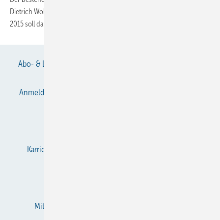
Dietrich Wohnbau im Sinne einer Nachnutzung neu entwickelt. Bereits
2015 soll dazu ein städtebaulicher Wettbewerb
stattfinden.
Abo- & Leserservice
AGB
Alle Inhalte chronologisch
Anmelden
Anmeldung & Registrierung
Datenschutz
E-Paper
Gentner Verlag
Impressum
Karriere bei Gentner
KältenKlub
KK abonnieren
Team
Mediaservice
Mitgliedschaften und Engagement
Newsletter