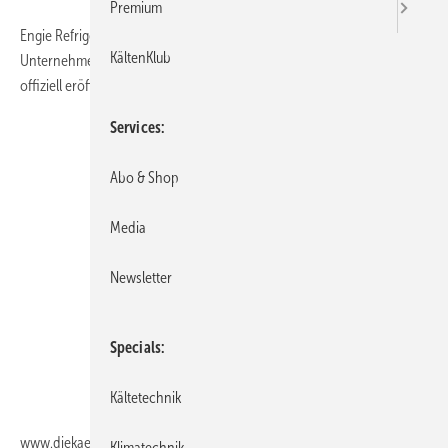
Premium
Engie Refrigeration hat Ende September die neue
KältenKlub
Unternehmenszentrale in der Josephine-Hirner-Straße in Lindau
offiziell eröffnet.
Services
Abo & Shop
Media
Newsletter
Specials
Kältetechnik
www.diekaelte.de/gentner.dll/PL_102988_732567
Klimatechnik