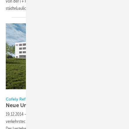
von der i + R Dietrich Wohnbau neu entwickelt und dazu ein
städtebaulicher Wettbewerb
stattfinden...
Cofely Refrigeration
Cofely Refrigeration
Neue Unternehmenszentrale in
Lindau
19.12.2014
-
Cofely zieht mit Verwaltung und Produktion an den
verkehrstechnisch günstigeren Standort am Bahlsen-Areal in Lindau.
Der bestehende Standort in der Kemptener Straße wird von der i+R