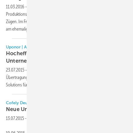
11.03.2016
-
Die Bauarbeiten für das neue Verwaltungs- und
Produktionsgebäude von Cofely Refrigeration sind in den letzten
Zügen. Im Frühsommer wird das Unternehmen die neuen Gebäude
am ehemaligen Bahlsen-Areal in Lindau beziehen
können.
Uponor | AKTUELLES
Hocheffiziente Temperierung für nachhaltige
Unternehmenszentrale
23.07.2015
-
In der neuen Berliner Unternehmenszentrale des
Übertragungsnetzbetreibers 50Hertz sorgt Zent-Frenger Energy
Solutions für die hocheffiziente
Gebäude­temperierung.
Cofely Deutschland
Neue Unternehmenszentrale
eröffnet
13.07.2015
-