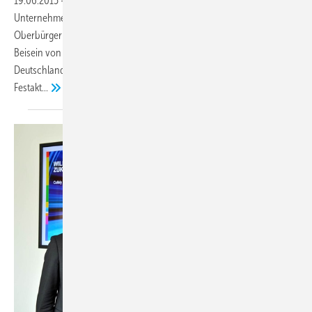
19.06.2015 – Am 18. Juni 2015 wurde die neue
Unternehmenszentrale von Cofely Deutschland durch den
Oberbürgermeister der Stadt Köln, Jürgen Roters (Mitte), sowie im
Beisein von Manfred Schmitz (l.), Geschäftsführer von Cofely
Deutschland, und Etienne Jacolin (r., Engie-Gruppe) mit einem
Festakt...