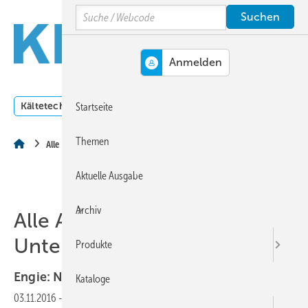
Springe
Springe
Springe
Search
auf
auf
auf
Hauptinhalt
Hauptmenü
SiteSearch
MENÜ
Kältetechnik
Klimatechnik
Lüftungstechnik
Dossi
Startseite
Themen
Alle Artikel zum Thema Unternehmenszentrale
Aktuelle Ausgabe
Archiv
Alle Artikel zum Thema
Unternehmenszentrale
Produkte
Engie:
Neue Unternehmenszentrale
eröffnet
Kataloge
03.11.2016
-