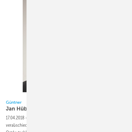
Güntner
Güntner
Jan Hübner übernimmt Vertriebsgebiet
Ost
17.04.2018
-
Jan Hübner wird als Nachfolger des in den Ruhestand
verabschiedeten Wolfgang Lehmann das Vertriebsgebiet