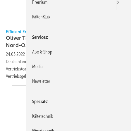
Premium
KältenKlub
Efficient Energy / Thamm
Efficient Energy
Services
Oliver Tamm verstärkt Vertriebsmannschaft
Nord-Ost
Abo & Shop
24.05.2022
-
Efficient Energy erweitert sein Sales Team in
Deutschland: Oliver Tamm verstärkt als neuer Sales Manager das
Media
Vertriebsteam seit Mai 2022 und ist Ansprechpartner für das
Vertriebsgebiet
Nord-Ost.
Newsletter
Specials
Kältetechnik
Klimatechnik