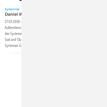
Systemair GmbH
Systemair
Daniel Weniger wechselt das
Vertriebsgebiet
27.03.2018
-
Ab sofort übernimmt Daniel Weniger als neuer
Außendienstmitarbeiter für den Bereich Kälte- und Klimasysteme bei
der Systemair GmbH das Gebiet Sachsen, Thüringen, Sachsen-Anhalt
Süd und Oberfranken. Er ist bereits seit September 2014 bei der
Systemair GmbH im Außendienst in der Region Nord
tätig.