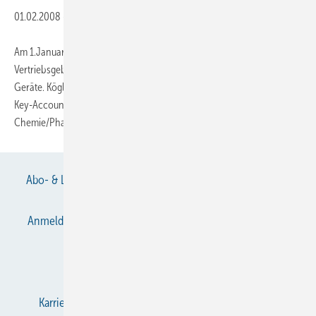
01.02.2008
-
Am 1.Januar 2008 übernahm Dipl.-Ing. (FH) Sascha Kögler das
Vertriebsgebiet Baden-Württemberg bei der AL-KO Lufttechnik für RLT-
Geräte. Kögler verfügt bereits über jahrelange Vertriebserfahrung als
Key-Account-Manager für das strategische Geschäftsfeld
Chemie/Pharma im Bereich RLT-
Geräte...
Abo- & Leserservice
AGB
Alle Inhalte chronologisch
Anmelden
Anmeldung & Registrierung
Datenschutz
E-Paper
Gentner Verlag
Impressum
Karriere bei Gentner
KältenKlub
KK abonnieren