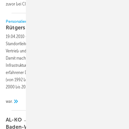
zuvor bei CIAT (von 1992 bis
2000)...
Personalien
Rütgers vergrößert sein
Vertriebsgebiet
19.04.2010
-
Seit dem 1.3.2010 ist Jörg Theile (42) neuer
Standortleiter bei Rütgers in Hannover und zugleich zuständig für den
Vertrieb und die Projektierung im Raum Hannover, Bremen, Hamburg.
Damit macht Rütgers den ersten Schritt für einen weiteren Aufbau der
Infrastruktur in Norddeutschland. Mit Jörg Theile konnte ein sehr
erfahrener Diplomingenieur gewonnen werden, der zuvor bei CIAT
(von 1992 bis 2000) und bei YORK heute Johnson Controls (von
2000 bis 2010) im Vertrieb und in der Projektierung tätig
war.
AL-KO → Kögler übernimmt Vertriebsgebiet
Baden-Württemberg