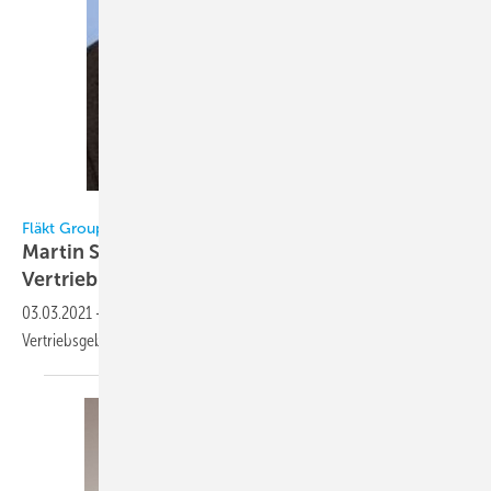
Fläkt Group Deutschland / Schretzmeier
Fläkt Group Deutschland
Martin Schretzmeier übernimmt
Vertriebsgebiet
Bayern
03.03.2021
-
Seit Anfang Januar 2021 hat Martin Schretzmeier das
Vertriebsgebiet Bayern der Fläkt Group Deutschland
übernommen.