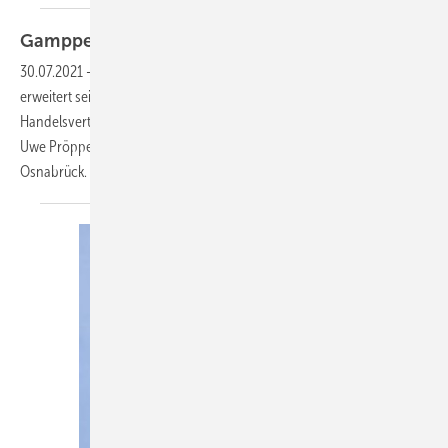
Gampper: Vertriebsgebiete neu
besetzt
30.07.2021
-
Gampper, Hersteller von Heizungs- und Kühlarmaturen,
erweitert seine Vertriebsmannschaft um zwei Industrie- und
Handelsvertretungen. Für den dreistufigen Vertriebsweg startet die
Uwe Pröpper Industrievertretung im Raum Westfalen / Lippe /
Osnabrück. In Nordbayern die übernimmt die Christian
Müller...