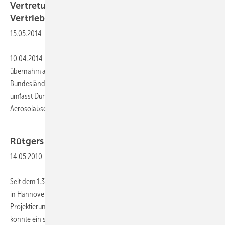
Vertretung Reul übernimmt weitere
Vertriebsgebiete
15.05.2014
-
10.04.2014 Die Industrievertretung Holger Reul in Butzbach/Hessen
übernahm am 1. Mai 2014 den Vertrieb von Rentschler Reven für die
Bundesländer Hessen, Rheinland-Pfalz und Saarland. Das Programm
umfasst Dunstabzugshauben, Metall-Lüftungsdecken und X Cyclon-
Aerosolabscheider für
gewerbliche...
Rütgers ➔ vergrößert sein
Vertriebsgebiet
14.05.2010
-
Seit dem 1.3.2010 ist Jörg Theile (42) neuer Standortleiter bei Rütgers
in Hannover und zugleich zuständig für den Vertrieb und die
Projektierung im Raum Hannover, Bremen, Hamburg. Mit Jörg Theile
konnte ein sehr erfahrener Diplomingenieur gewonnen werden, der