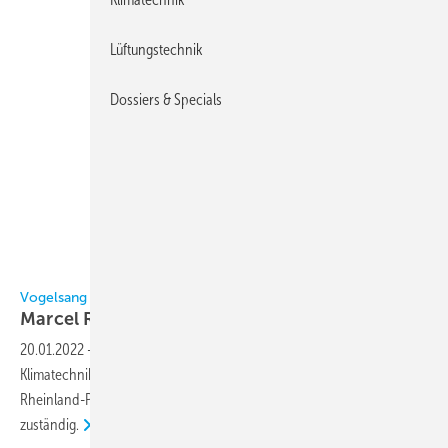
Lüftungstechnik
Dossiers & Specials
Vogelsang / Ruf
Vogelsang Klimatechnik
Marcel Ruf neu im
Vertrieb
20.01.2022
-
Seit dem 1.12.2021 ist Marcus Ruf bei der Vogelsang
Klimatechnik für die Vertriebsgebiete schwerpunktmäßig im Saarland,
Rheinland-Pfalz, Hessen, Baden-Württemberg und Bayern
zuständig.