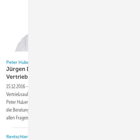
Huber
Peter Huber Kältemaschinenbau
Jürgen Damian übernimmt die
Vertriebsgebiete Bayern und
Österreich
15.12.2016
-
Jürgen Damian übernimmt zum 1. Januar 2017 den
Vertriebsaußendienst für die Gebiete Bayern und Österreich bei der
Peter Huber Kältemaschinenbau AG. Sein Tätigkeitsschwerpunkt ist
die Beratung und Betreuung von Endkunden und Fachhändlern bei
allen Fragen zum Thema
Temperiertechnik.
Rentschler Reven