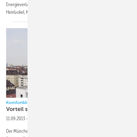
Energieverbrauch der Kälteanlage maßgeblich zu senken. Bernd
Heinbokel,
Köln
Komfortklimatisierung mit Kältemittel Ammoniak
Vorteil statt
Abseits
11.09.2013
-
Der Münchener Spezialist für drahtlose Kommunikation Rohde &