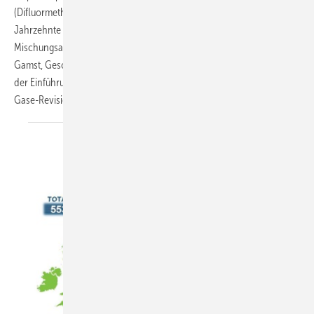
(Difluormethan CH
F
) ist nicht neu. Bei Daikin liegt es schon fast zwei
2
2
Jahrzehnte in der Schublade. Außerdem dient es auch als
Mischungsanteil für andere Kältemittel. Wir sprachen mit Gunther
Gamst, Geschäftsführer von Daikin Germany, über die Hintergründe
der Einführung und deren Bedeutung bezüglich der anstehenden F-
Gase-Revision durch das
EU-Parlament.