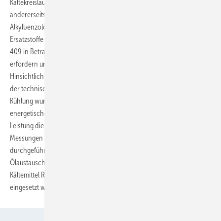
Kältekreislaufes nicht zu ändern oder zu bearbeiten braucht;
andererseits ist ein Austausch des Mineralöls gegen Ester- oder
Alkylbenzolöle notwendig. Von den H-FCKW-Gemischen kommen als
Ersatzstoffe besonders die ternären Gemische R 401A, R 401B und R
409 in Betracht, die keinen Austausch des eingesetzten Mineralöls
erfordern und als Drop-In-Kältemittel verwendet werden können.
Hinsichtlich der kommerziellen und preislichen Zugänglichkeit sowie
der technischen Eignung im Bereich der mittleren und kleinen
Kühlung wurden für die experimentellen Untersuchungen
energetischer Parameter an einer älteren Kälteanlage mittlerer
Leistung die Kältemittel R 134a, R 401A und R 409A verwendet. Die
Messungen wurden ebenfalls mit dem Kältemittelgemisch R 12/R 134a
durchgeführt, das man bis zu einem Anteil von 20 Gew.-% R 12 ohne
Ölaustausch einsetzen kann; ebenfalls untersucht wurde das
Kältemittel R 22, das noch eine relativ lange Zeit ohne Begrenzung
eingesetzt werden
darf.