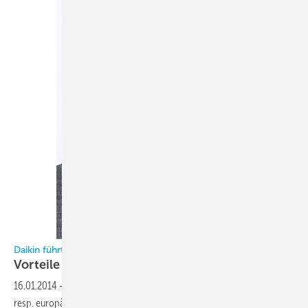
Daikin führt R 32 ein KK sprach mit Gunther Gamst
Vorteile vor allem auf globaler
Ebene
16.01.2014
-
Im November 2013 führte Daikin auf dem deutschen
resp. europäischen Markt das Kältemittel R 32 ein. Das Kältemittel R 32