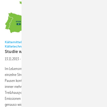
Carrier
Kältemittel und Energieeffizienz in der Supermarkt-
Kältetechnik
Studie weist CO
-Vorteile
nach
2
13.11.2013
-
Im Lebensmitteleinzelhandel ist die Verbundkälteanlage der größte
einzelne Stromverbraucher. Da die Strompreise mit wenigen kurzen
Pausen kontinuierlich steigen, gewinnt das Thema Energieeffizienz
immer mehr an Bedeutung. Bei der Wahl des Kältemittels ist das
Treibhauspotenzial ein wichtiges Kriterium, um die direkten
Emissionen zu reduzieren oder ganz zu vermeiden. Mindestens
genauso wichtig ist die Möglichkeit, mit der richtigen Wahl auch den