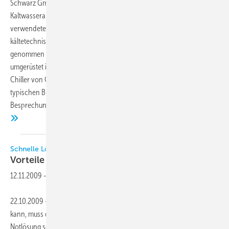
Schwarz GmbH & Co. KG entschied sich 2011 für eine erste
Kaltwasseranlage auf Ammoniak-Basis als Ersatz fürbis dato
verwendete R 22-Maschinen. Nach positiven Erfahrungen wurde die
kältetechnische Renovierung eines weiteren Gebäudes in Angriff
genommen und anstatt von Split-Anlagen auf zentrale Klimatisierung
umgerüstet inklusive einiger technischer Raffinessen. Kompakte
Chiller von GEA Refrigeration Technologies sorgen in diesem
typischen Bürogebäude seit letztem Jahr für Kühlung in
Besprechungsräumen und Wärmeabfuhr aus Labor- und Testräumen.
Schnelle Lösungen nicht nur für Notfälle
Vorteile der temporären
Mietkälte
12.11.2009
-
22.10.2009 - Gibt es einen Defekt, der nicht schnell behoben werden
kann, muss die Kältefachfirma innerhalb weniger Stunden für eine
Notlösung sorgen. Das Mietunternehmen Coolworld verfüge über