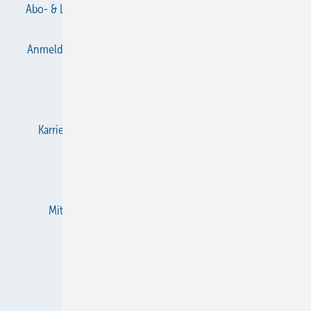
Abo- & Leserservice
AGB
Alle Inhalte chronologisch
Anmelden
Anmeldung & Registrierung
Datenschutz
E-Paper
Gentner Verlag
Impressum
Karriere bei Gentner
KältenKlub
KK abonnieren
Team
Mediaservice
Mitgliedschaften und Engagement
Newsletter
RSS-Feed
Privacy Manager
Veranstaltungen / Webinare