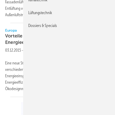
Fassadenlüftungsgeräte genutzt. Sie dienen der kontrollierten Be- und
Entlüftung von Räumen mit geregeltem oder begrenztem
Lüftungstechnik
Außenluftstrom.
Marcel Spillker,
Neukirchen-Vluyn
Dossiers & Specials
Europa
Vorteile weltweiter
Energieeffizienzanforderungen an
Produkte
03.12.2015
-
Eine neue Studie, die im Auftrag der Europäischen Kommission von
verschiedenen Instituten erstellt wurde, befasst sich mit dem
Energieeinsparpotenzial, das sich aus der weltweiten Anwendung von
Energieeffizienzanforderungen (wie im Rahmen der
Ökodesignmaßnahmen in Europa) an Produkte
ergeben...