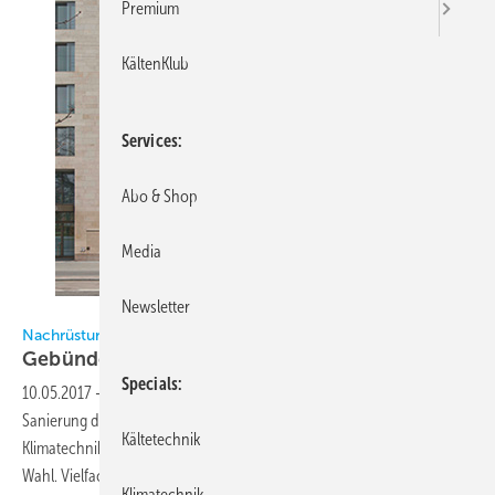
Premium
KältenKlub
Services
Abo & Shop
Media
Newsletter
Maier.Neuberger.Architekten
Nachrüstung mit dezentraler Lüftung und Raumregelung
Gebündelte
Vorteile
Specials
10.05.2017
-
Energetische Sanierung ist in vielen Fällen auch mit der
Sanierung der Klimatechnik verbunden. Gerade dort, wo bisher keine
Kältetechnik
Klimatechnik vorhanden war, sind dezentrale Systeme das Mittel der
Wahl. Vielfach werden hier dezentrale Lüftungsgeräte oder
Klimatechnik