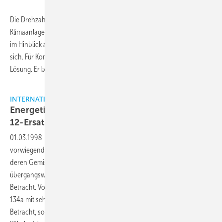
Die Drehzahlregelung von Lüftern in luftgekühlten Verflüssigern von
Klimaanlagen und Prozesskühlanlagen bringt eine Reihe von Vorteilen
im Hinblick auf den Betrieb, die Wartung und die Energieeffizienz mit
sich. Für Kompaktgeräte sei der XGE von Danfoss Saginomiya die gute
Lösung. Er biete
unter...
INTERNATIONALES FORUM
Energetische und ökologische Vorteile von R
12-Ersatzstoffen
01.03.1998
-
Gegenwärtig kommen als Ersatzkältemittel für R 12
vorwiegend Derivate der halogenierten Wasserstoffe H-FKW und
deren Gemische mit einem Ozonabbaupotential (ODP) von Null sowie
übergangsweise auch H-FCKW-Gemische mit relativ kleinem ODP in
Betracht. Von den reinen H-FKW kommt besonders das Kältemittel R
134a mit sehr ähnlichen thermophysikalischen Eigenschaften in
Betracht, so daß man die einzelnen Bestandteile des bestehenden