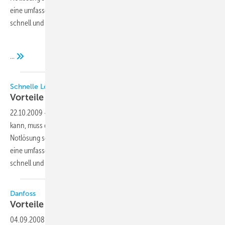
eine umfassende Mietflotte und könne kurzfristige Kühlprobleme
schnell und kosteneffizient lösen.
...
Schnelle Lösungen nicht nur für Notfälle
Vorteile der temporären
Mietkälte
22.10.2009
-
Gibt es einen Defekt, der nicht schnell behoben werden
kann, muss die Kältefachfirma innerhalb weniger Stunden für eine
Notlösung sorgen. Das Mietunternehmen Coolworld verfüge über
eine umfassende Mietflotte und könne kurzfristige Kühlprobleme
schnell und kosteneffizient
lösen.
Danfoss
Vorteile durch
Lüfterdrehzahlregelung
04.09.2008
-