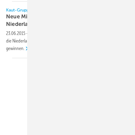
Kaut-Gruppe
Neue Mitarbeiter in Wuppertal und den
Niederlassungen
23.06.2015
-
Sowohl für das Stammhaus in Wuppertal wie auch für
die Niederlassungen konnte die Kaut-Gruppe neue Mitarbeiter
gewinnen.