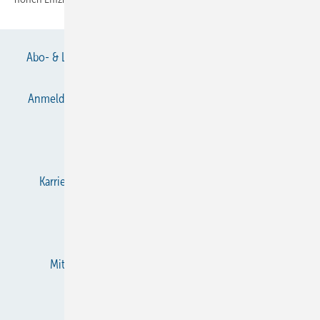
Abo- & Leserservice
AGB
Alle Inhalte chronologisch
Anmelden
Anmeldung & Registrierung
Datenschutz
E-Paper
Gentner Verlag
Impressum
Karriere bei Gentner
KältenKlub
KK abonnieren
Team
Mediaservice
Mitgliedschaften und Engagement
Newsletter
RSS-Feed
Privacy Manager