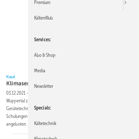
Premium
KältenKlub
Services
Abo & Shop
Media
Kaut
Kaut
Klimaseminare
2022
Newsletter
03.12.2021
-
Auch im Jahr 2022 lädt die Alfred Kaut GmbH aus
Wuppertal zu ihren Technikerseminaren um die Panasonic-
Specials
Gerätetechnik ein. Allerdings werden zum Schutz aller Beteiligten die
Schulungen erneut ausschließlich in Form von Web-Seminaren
Kältetechnik
angeboten.
Klimatechnik