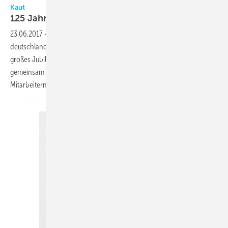
Kaut
125 Jahre "Made in
Wuppertal"
23.06.2017
-
Das Wuppertaler Familienunternehmen Kaut,
deutschlandweit bekannt als „The Air Company“, feiert in diesem Jahr
großes Jubiläum. Die Geschäftsführung der vierten Generation blickt
gemeinsam mit Lieferanten, Partnern und aktuell rund 170
Mitarbeitern stolz auf 125 Jahre Firmengeschichte
zurück.