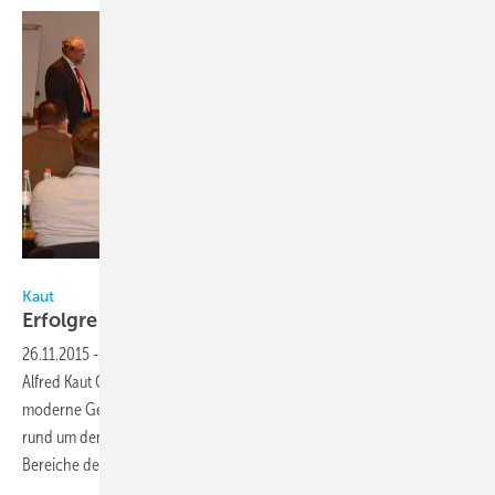
Kaut
Kaut
Erfolgreicher Planertag in
Wuppertal
26.11.2015
-
Ende Oktober fand der diesjährige Kaut-Planertag der
Alfred Kaut GmbH in Wuppertal statt. Unter dem Leitsatz „Lösungen für
moderne Gebäudeklimatisierung“ drehte sich an diesem Tag alles
rund um den Einsatz technischer Lösungen für die verschiedensten
Bereiche der
Klimatechnik.