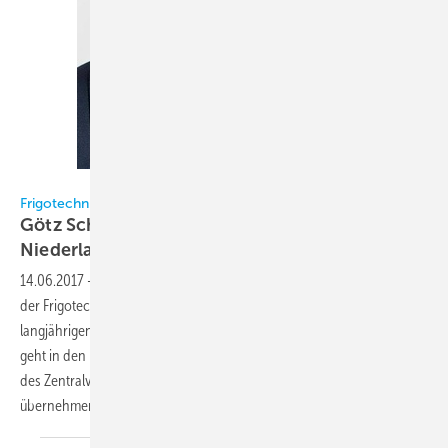
Frigotechnik
Frigotechnik
Götz Schneider wird neuer
Niederlassungsleiter
Wuppertal
14.06.2017
-
Zum 1. Juli 2017 wird Götz Schneider (53) neuer Leiter
der Frigotechnik-Niederlassung Wuppertal, wo er die Nachfolge des
langjährigen Niederlassungsleiters Claus-Dieter-Penno antritt. Dieser
geht in den Ruhestand und wird zukünftig die Aufgaben als Präsident
des Zentralverbands Kälte Klima Wärmepumpen (ZVKKW)
übernehmen.