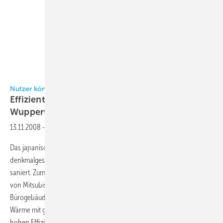
Nutzer können individuell Heizen oder kühlen
Effiziente Klimatechnik im Teijin-Hochhaus in
Wuppertal
13.11.2008
-
Das japanische Chemieunternehmen Teijin hat 2007 in Wuppertal ein
denkmalgeschütztes Hochhaus aus den 1950er Jahren gekauft und
saniert. Zum Einsatz kam dabei die VRF-Technik mit 2-Leiter-System
von Mitsubishi Electric, die gleichzeitiges Heizen und Kühlen in einem
Bürogebäude ermöglicht. Innerhalb des Hauses wird dabei quasi
Wärme mit geringem Energieaufwand verschoben, was zu einer
hohen Effizienz führt.