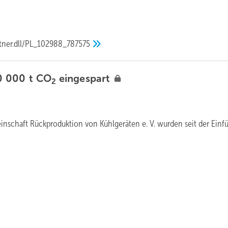
tner.dll/PL_102988_787575
0 000 t CO
eingespart
2
nschaft Rückproduktion von Kühlgeräten e. V. wurden seit der Einf