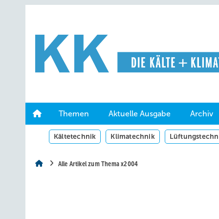
Springe
Springe
Springe
auf
auf
auf
Hauptinhalt
Hauptmenü
SiteSearch
Themen
Aktuelle Ausgabe
Archiv
Kältetechnik
Klimatechnik
Lüftungstechn
Alle Artikel zum Thema x2004