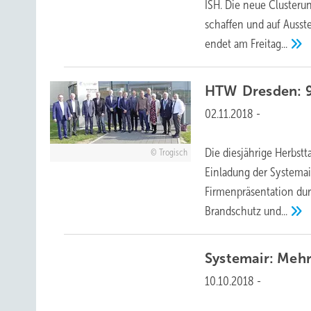
ISH. Die neue Clusteru
schaffen und auf Ausst
endet am
Freitag...
HTW Dresden:
9
02.11.2018
-
Die diesjährige Herbst
Trogisch
Einladung der Systemai
Firmenpräsentation du
Brandschutz
und...
Systemair:
Mehr 
10.10.2018
-