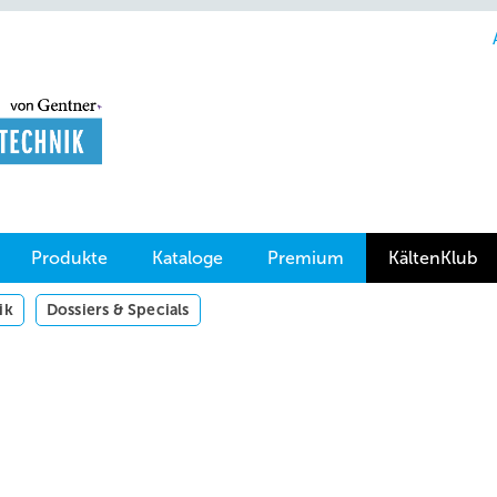
Produkte
Kataloge
Premium
KältenKlub
ik
Dossiers & Specials