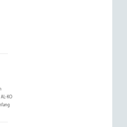
m
r AL-KO
Anfang