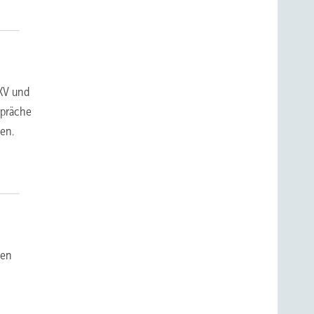
KV und
spräche
ten.
men