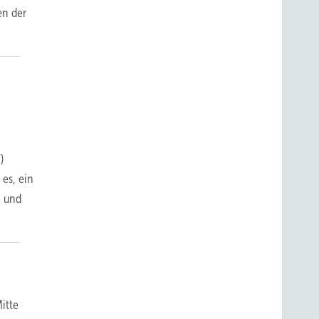
en der
)
 es, ein
n und
itte