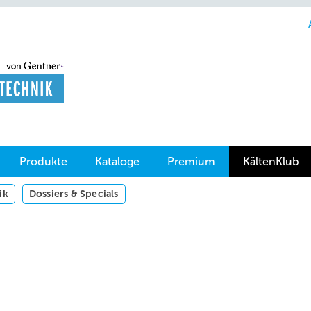
Produkte
Kataloge
Premium
KältenKlub
ik
Dossiers & Specials