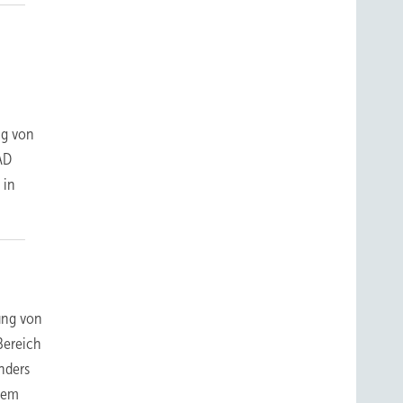
ng von
AD
 in
ung von
Bereich
nders
udem