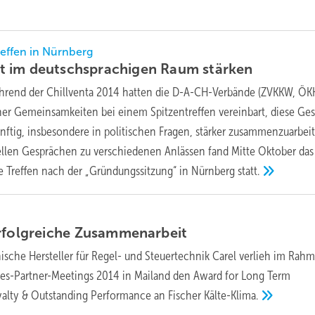
ffen in Nürnberg
t im deutschsprachigen Raum
stärken
ährend der Chillventa 2014 hatten die D-A-CH-Verbände (ZVKKW, ÖK
her Gemeinsamkeiten bei einem Spitzentreffen vereinbart, diese Ge
ünftig, insbesondere in politischen Fragen, stärker zusammenzuarbei
llen Gesprächen zu verschiedenen Anlässen fand Mitte Oktober das
le Treffen nach der „Gründungssitzung“ in Nürnberg
statt.
rfolgreiche
Zusammenarbeit
enische Hersteller für Regel- und Steuertechnik Carel verlieh im Rah
ales-Partner-Meetings 2014 in Mailand den Award for Long Term
yalty & Outstanding Performance an Fischer
Kälte-Klima.