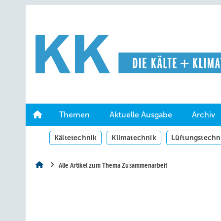
Springe
Springe
Springe
auf
auf
auf
Hauptinhalt
Hauptmenü
SiteSearch
Themen
Aktuelle Ausgabe
Archiv
Kältetechnik
Klimatechnik
Lüftungstechn
Alle Artikel zum Thema Zusammenarbeit