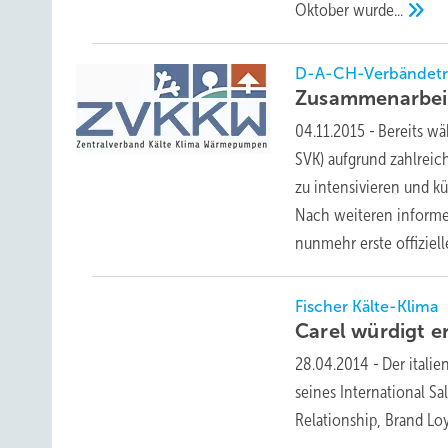
Oktober
wurde...
D-A-CH-Verbändetre
Zusammenarbei
04.11.2015
-
Bereits w
SVK) aufgrund zahlreic
zu intensivieren und k
Nach weiteren informe
nunmehr erste offiziel
Fischer Kälte-Klima
Carel würdigt e
28.04.2014
-
Der itali
seines International S
Relationship, Brand Lo