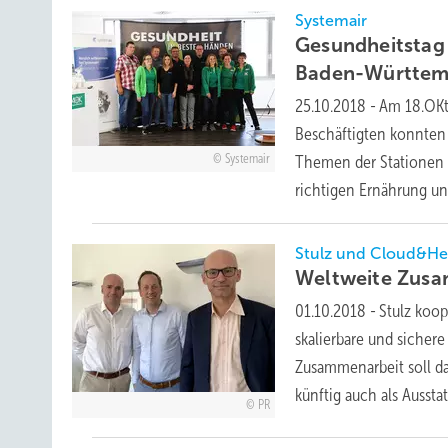
Systemair
Gesundheitstag
Baden-Württem
25.10.2018
-
Am 18.OKto
Beschäftigten konnten 
Systemair
Themen der Stationen w
richtigen Ernährung un
Stulz und Cloud&He
Weltweite Zus
01.10.2018
-
Stulz koop
skalierbare und sicher
Zusammenarbeit soll d
künftig auch als Aussta
PR