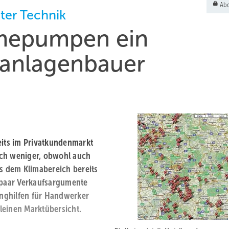
Abo
ter Technik
mepumpen ein
eanlagenbauer
eits im Privatkundenmarkt
ich weniger, obwohl auch
us dem Klimabereich bereits
n paar Verkaufsargumente
nghilfen für Handwerker
kleinen Marktübersicht.