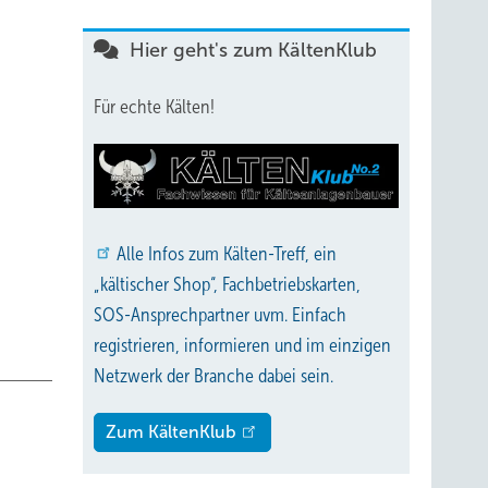
ür
Hier geht's zum KältenKlub
her
 Um die
Für echte Kälten!
se in
ie
ur bei
Alle
Infos zum Kälten-Treff, ein
indung
„kältischer Shop“, Fachbetriebskarten,
SOS-Ansprechpartner uvm. Einfach
P-
registrieren, informieren und im einzigen
Netzwerk der Branche dabei sein.
Zum KältenKlub