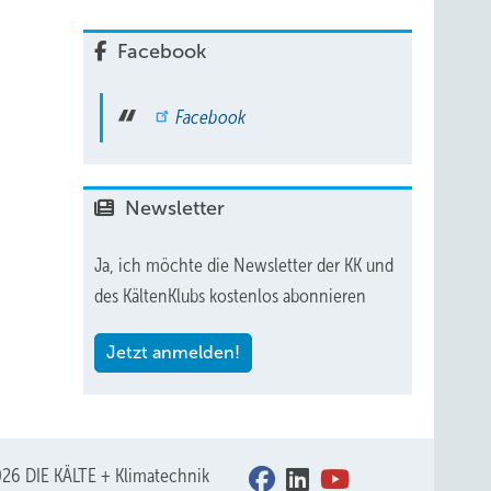
elle
ie
Facebook
Facebook
berhaupt
lage
ine
Newsletter
Ja, ich möchte die Newsletter der KK und
r
des KältenKlubs kostenlos abonnieren
chende
Jetzt anmelden!
f.
ruhe
26 DIE KÄLTE + Klimatechnik