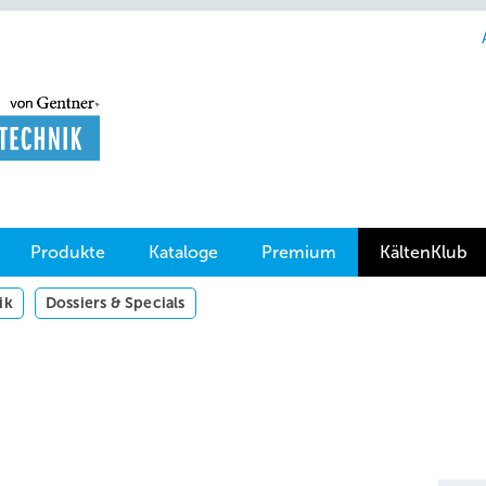
Produkte
Kataloge
Premium
KältenKlub
ik
Dossiers & Specials