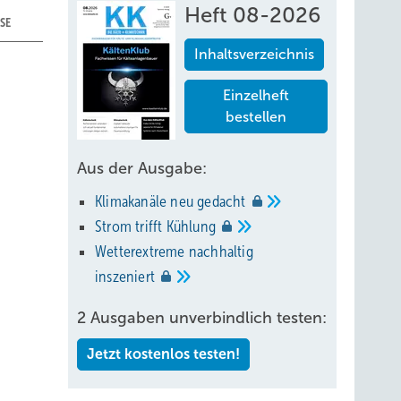
Heft 08-2026
ISE
Inhaltsverzeichnis
Einzelheft
bestellen
Aus der Ausgabe:
Klimakanäle neu
gedacht
Strom trifft
Kühlung
it
Wetterextreme nachhaltig
Bisher
inszeniert
itszahl
lator
2 Ausgaben unverbindlich testen:
ichtet
Jetzt kostenlos testen!