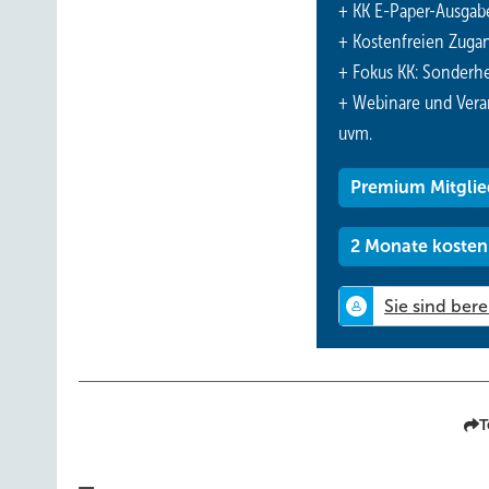
+ KK E-Paper-Ausgab
+ Kostenfreien Zuga
+ Fokus KK: Sonderhe
+ Webinare und Vera
uvm.
Premium Mitglie
2 Monate kosten
T