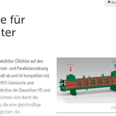
Abo
e für
ter
ekühlter Ölkühler auf den
inzel- und Parallelanordnung
watt ab und ist kompatibel mit
W/HFO-Gemische und
rdichter der Baureihen HS und
zeichnen sich durch die
, die eine gleichmäßige
B
glichen, die