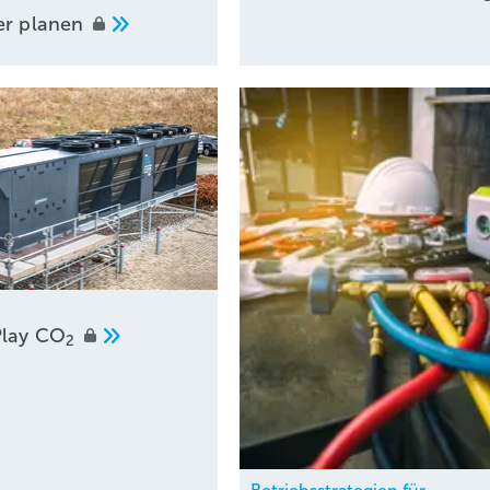
er
planen
r
Play
CO
2