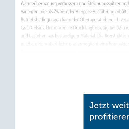
Wärmeübertragung verbessern und Strömungsspitzen reduz
Varianten, die als Zwei- oder Vierpass-Ausführung erhältl
Betriebsbedingungen kann der Öltemperaturbereich von –2
Grad Celsius. Der maximale Druck liegt ölseitig bei 32 bar
und bestehen aus beständigem Material. Die Konstruktio
nutzbare Rohroberfläche und ermöglicht eine kompaktere
Strömungsgeschwindigkeiten wird eine gute Balance zwi
internationale Zulassungen wie CE-PED, SELO-CML, BV un
Die Auslegung erfolgt über die Bitzer Software, die pa
individuellen Anforderungen ermöglicht. Interne Berec
gegenüber der Vorgängerserie hin.
www.bitzer.de
Jetzt wei
profitiere