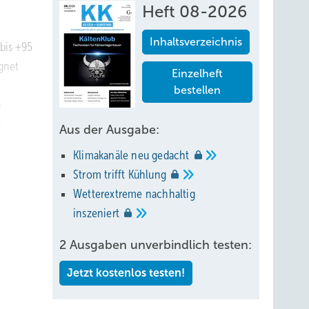
Heft 08-2026
Inhaltsverzeichnis
bis +95
ignet
Einzelheft
bestellen
e
en
Aus der Ausgabe:
ert.
Klimakanäle neu
gedacht
ach
Strom trifft
Kühlung
ozent
Wetterextreme nachhaltig
inszeniert
2 Ausgaben unverbindlich testen:
Jetzt kostenlos testen!