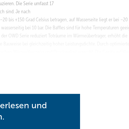
ieren. Die Serie umfasst 17
ich sind. Je nach
0 bis +150 Grad Celsius betragen, auf Wasserseite liegt er bei –20 
, wasserseitig bei 10 bar. Die Baffles sind für hohe Temperaturen gee
n der OWD Serie reduziert Toträume im Wärmeübertrager, erhöht die
 Bauweise bei gleichzeitig hoher Leistungsdichte. Durch optimiert
schen Wärmeübergang und Druckverlust erreicht. Die Geräte erfüll
d DNV, was sie für industrielle und maritime Anwendungen qualifizi
ssende Komponenten vorschlägt und eine Konfiguration der Systeme n
hnungen weisen auf eine CO₂-Äquivalent-Einsparung von über 40 Pr
terlesen und
n.