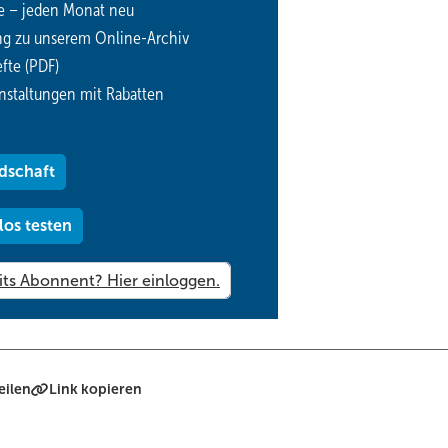
e – jeden Monat neu
ng zu unserem Online-Archiv
fte (PDF)
nstaltungen mit Rabatten
dschaft
los testen
eilen
Link kopieren