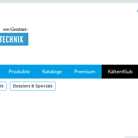
Produkte
Kataloge
Premium
KältenKlub
ik
Dossiers & Specials