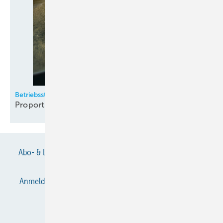
Betriebsstrategien für Kaltwassersätze (Teil 2)
Proportionalregelung macht das
Rennen
Abo- & Leserservice
AGB
Alle Inhalte chronologisch
Anmelden
Anmeldung & Registrierung
Datenschutz
E-Paper
Gentner Verlag
Impressum