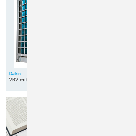
Daikin
VRV mit
CO
2