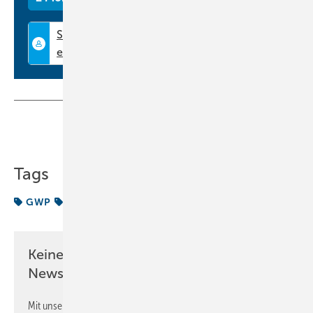
Teilen
Link kopieren
Tags
GWP
Kaltwassersätze
Topthema
Keine Zeit? Kein Problem mit dem KK
Newsletter!
Mit unserem Newsletter erhalten Sie regelmäßig von uns