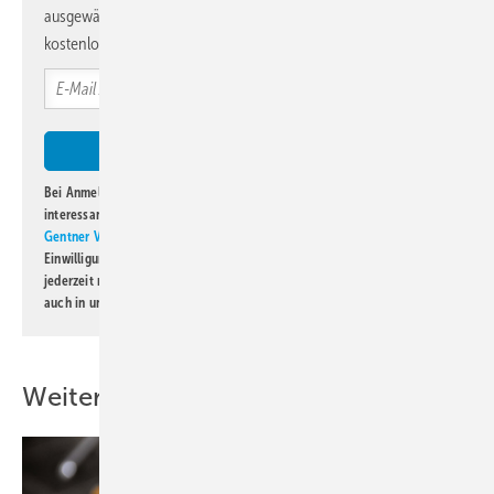
ausgewählte Informationen und Neuigkeiten, gebündelt und
kostenlos direkt ins Postfach.
Bei Anmeldung zu diesem Newsletter bin ich damit einverstanden, über
interessante Verlags- und Online-Angebote
der Marken der Alfons W.
Gentner Verlag GmbH & Co. KG
informiert zu werden. Diese
Einwilligung kann ich jederzeit widerrufen und eine Abmeldung ist
jederzeit möglich. Informationen zum Umgang mit Daten finden Sie
auch in unserer
Datenschutzerklärung
.
Weitere Inhalte