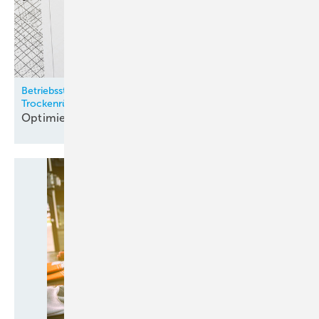
Betriebsstrategien für Kaltwassersätze mit
Trockenrückkühlern
Optimierte
Regelung