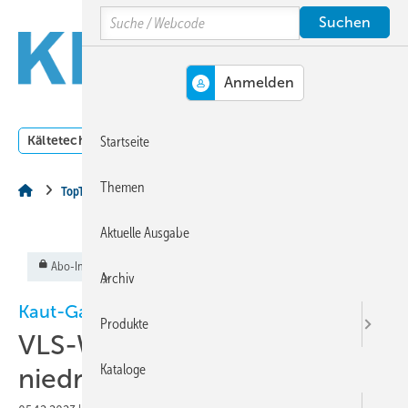
Springe
Springe
Springe
Search
auf
auf
auf
Hauptinhalt
Hauptmenü
SiteSearch
MENÜ
Kältetechnik
Klimatechnik
Lüftungstechnik
Dossi
Startseite
Themen
TopThema
Aktuelle Ausgabe
Abo-Inhalt
Archiv
Kaut-Galletti
Produkte
VLS-Wärmepumpen mit
Kataloge
niedrigem GWP