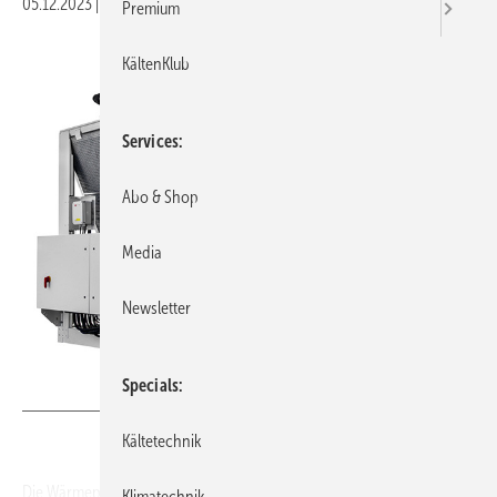
05.12.2023
|
Veröffentlicht in
Ausgabe 12-2023
Premium
KältenKlub
Services
Abo & Shop
Media
Newsletter
Specials
Bild: Kaut
Kältetechnik
Die Wärmepumpen und Kaltwassersätze der VLS-Serie sind für die
Klimatechnik