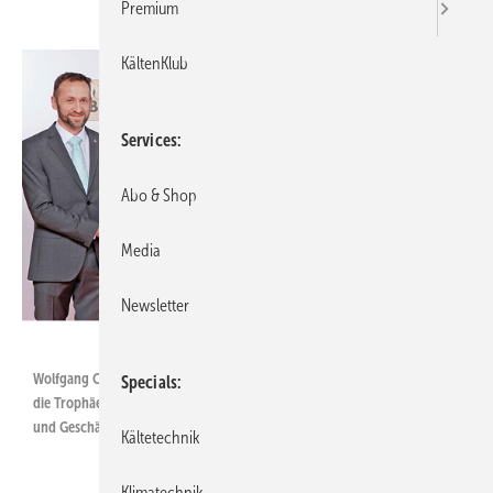
Premium
KältenKlub
Services
Abo & Shop
Media
Newsletter
Peter Huber Kältemaschinenbau
Wolfgang Clement (r.), Mentor des Top Job“-Wettbewerbs, überreichte
Specials
die Trophäe an Geschäftsführer Joachim Huber (l.) mit Lebensgefährtin
und Geschäftsführer Daniel Huber (Mitte) mit Ehefrau.
Kältetechnik
Klimatechnik