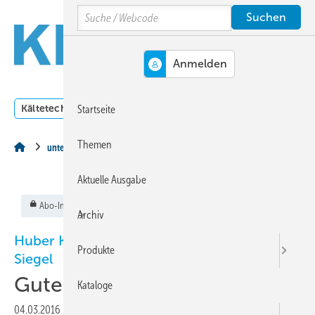
Springe
Springe
Springe
Search
auf
auf
auf
Hauptinhalt
Hauptmenü
SiteSearch
MENÜ
Kältetechnik
Klimatechnik
Lüftungstechnik
Dossi
Startseite
Themen
unternehmeN des monats
Aktuelle Ausgabe
Abo-Inhalt
Archiv
Huber Kältemaschinenbau erhält Top Job“-
Produkte
Siegel
Gute Arbeit!
Kataloge
04.03.2016
|
Veröffentlicht in
Ausgabe 03-2016