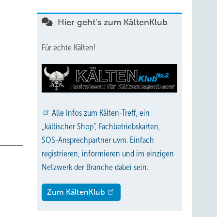
Hier geht's zum KältenKlub
Für echte Kälten!
d damit
gehen,
Alle
Infos zum Kälten-Treff, ein
ehen.
„kältischer Shop“, Fachbetriebskarten,
SOS-Ansprechpartner uvm. Einfach
registrieren, informieren und im einzigen
st
Netzwerk der Branche dabei sein.
wir
schland
Zum KältenKlub
s OEM-