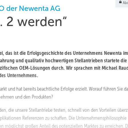
Abo
EO der Newenta AG
r. 2 werden“
ei, das ist die Erfolgsgeschichte des Unternehmens Newenta im
hrung und qualitativ hochwertigen Stellantrieben startete die
zifischen OEM-Lösungen durch. Wir sprachen mit Michael Raud
 des Unternehmens.
rkt und hat bereits beachtliche Erfolge erzielt. Worauf führen Sie d
rnehmen und den Produkten?
den, die unsere Stellantriebe testen, schnell von den Vorteilen über
n Applikationen Referenzen zu schaffen. Die Unternehmensphilosophie 
en möglichst großen Anteil des potenziellen Marktes zu erreichen. D