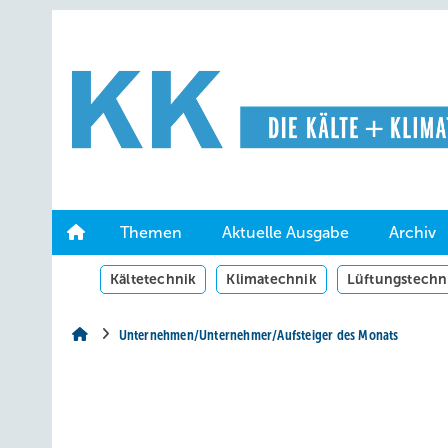
Springe
Springe
Springe
auf
auf
auf
Hauptinhalt
Hauptmenü
SiteSearch
Themen
Aktuelle Ausgabe
Archiv
Kältetechnik
Klimatechnik
Lüftungstechn
Unternehmen/Unternehmer/Aufsteiger des Monats