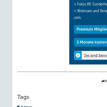
+ Fokus KK: Sonderhe
Raude: Qualität muss von Beginn an mit der Erfahrung bei
+ Webinare und Vera
Newenta bietet seine Qualität zu wettbewerbsfähigen Prei
uvm.
technischen Lösungen untermauert ist. Um es konkret aus
Premium Mitglie
KK: Für potenzielle Kunden ist sicher auch die Lieferfähig
2 Monate kosten
Raude: Grundsätzlich erleichtert der konzeptionelle Auf
eine gute Lieferfähigkeit. Gleiches gilt natürlich auch f
dass bei den einfachen Produkten ein 1:1-Austausch stattf
KK: Wie sieht die Newenta-Vertriebsstruktur in Europa b
Raude: Unsere Vertriebsstruktur zielt auf die europäischen
T
kurzfristig wichtig, um die gewünschte Kundennähe zu er
bereits in Frankreich, Spanien, Italien, Deutschland, Öste
Tags
und Italien beispielsweise haben wir eigene Mitarbeiter,