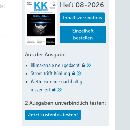
Heft 08-2026
tet
Inhaltsverzeichnis
Einzelheft
ann?
bestellen
Aus der Ausgabe:
en.
Klimakanäle neu
gedacht
Strom trifft
Kühlung
Wetterextreme nachhaltig
inszeniert
das
e
2 Ausgaben unverbindlich testen:
hr
Jetzt kostenlos testen!