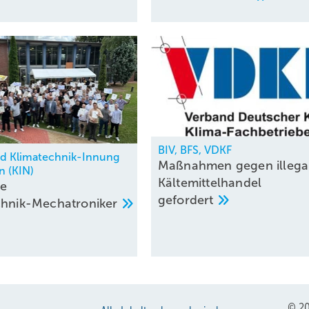
BIV, BFS, VDKF
nd Klimatechnik-Innung
Maßnahmen gegen illega
n (KIN)
Kältemittelhandel
ue
gefordert
chnik-Mechatroniker
© 20