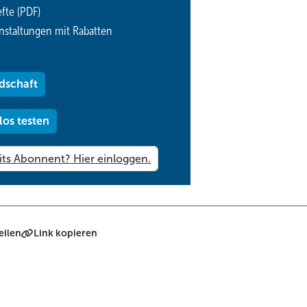
fte (PDF)
 Stellantrieben geplant sein und in den Prozessen realisiert werden.
nstaltungen mit Rabatten
sen an. Wichtig ist aber auch, dass diese Qualität innovativ mit
zudrücken: Wir liegen damit unter den Preisen des Marktführers.
dschaft
keit, Ersatzteile und der Service ein wichtiges Thema?!
los testen
bau unserer Produkte eine kundenspezifische Anpassungsfähigkeit un
ür den Bereich der Ersatzteile. Man muss hier aber ohnehin davon aus
indet, weil wir das als die sinnvollste und kostengünstige Variante s
zw. im wichtigen Markt Deutschland aus?
 Kernländer ab. Derzeit sind wir dabei, dort Fuß zu fassen, denn das i
eilen
Link kopieren
reichen. Später kommen sicher alle anderen Länder hinzu. So sind 
rreich und selbstverständlich in der Schweiz gut aufgestellt. In Deut
 in den anderen Ländern operieren wir mit Vertriebsvertretungen. Da