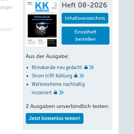
Heft 08-2026
lungen.
Inhaltsverzeichnis
geladen
Einzelheft
bestellen
Aus der Ausgabe:
 seinem
Teile:
Klimakanäle neu
gedacht
er
Strom trifft
Kühlung
Wetterextreme nachhaltig
inszeniert
Partner,
2 Ausgaben unverbindlich testen:
Jetzt kostenlos testen!