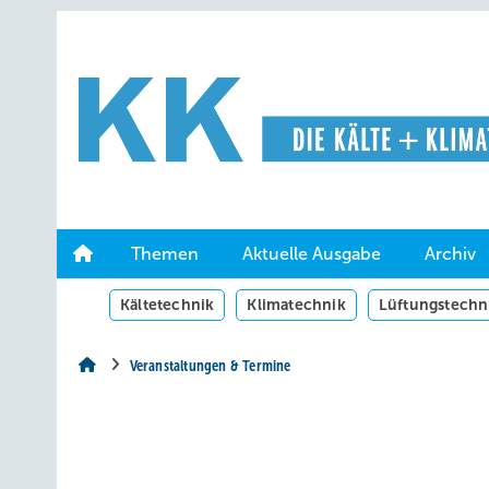
Springe
Springe
Springe
auf
auf
auf
Hauptinhalt
Hauptmenü
SiteSearch
Themen
Aktuelle Ausgabe
Archiv
Kältetechnik
Klimatechnik
Lüftungstechn
Veranstaltungen & Termine