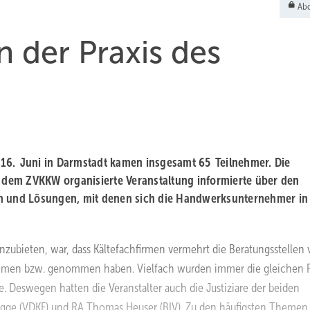
Abo
n der Praxis des
16. Juni in Darmstadt kamen insgesamt 65 Teilnehmer. Die
t dem ZVKKW organisierte Veranstaltung informierte über den
en und Lösungen, mit denen sich die Handwerksunternehmer in
nzubieten, war, dass Kältefachfirmen vermehrt die Beratungsstellen 
nehmen bzw. genommen haben. Vielfach wurden immer die gleichen 
e. Deswegen hatten die Veranstalter auch die Justiziare der beiden
gge (VDKF) und RA Thomas Heuser (BIV). Zu den häufigsten Themen