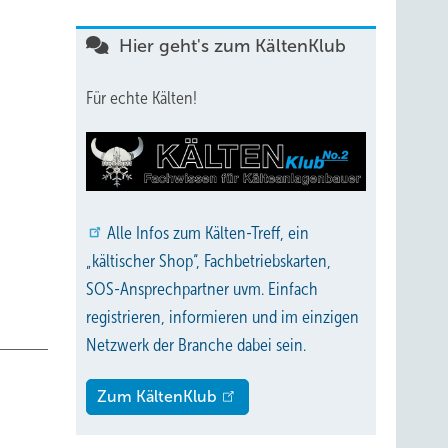
urde
Hier geht's zum KältenKlub
wurde
Für echte Kälten!
 drei
von
Kay
Alle
Infos zum Kälten-Treff, ein
3 die
„kältischer Shop“, Fachbetriebskarten,
SOS-Ansprechpartner uvm. Einfach
registrieren, informieren und im einzigen
Netzwerk der Branche dabei sein.
Zum KältenKlub
 bzw.