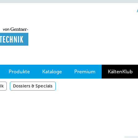
Produkte
Kataloge
Premium
KältenKlub
ik
Dossiers & Specials