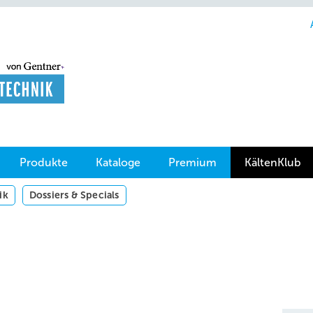
Produkte
Kataloge
Premium
KältenKlub
ik
Dossiers & Specials