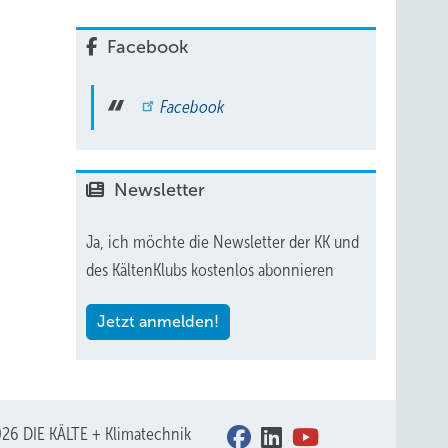
Facebook
vier
Facebook
ft
Newsletter
 der
n
Ja, ich möchte die Newsletter der KK und
des KältenKlubs kostenlos abonnieren
 dass
nt
Jetzt anmelden!
uren
t als
26 DIE KÄLTE + Klimatechnik