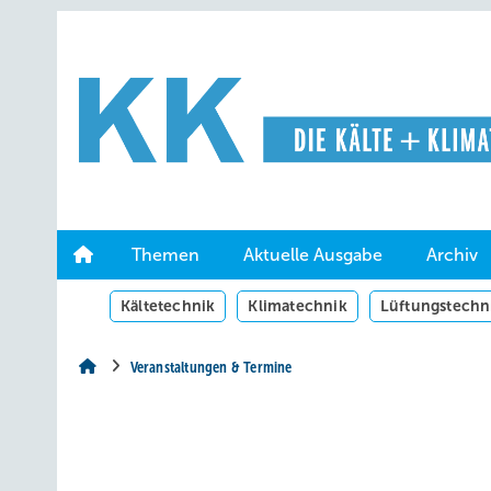
Springe
Springe
Springe
auf
auf
auf
Hauptinhalt
Hauptmenü
SiteSearch
Themen
Aktuelle Ausgabe
Archiv
Kältetechnik
Klimatechnik
Lüftungstechn
Veranstaltungen & Termine