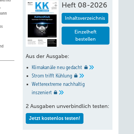
 Werner
Heft 08-2026
,
umann
Inhaltsverzeichnis
bs
Einzelheft
bestellen
und
Aus der Ausgabe:
Klimakanäle neu
gedacht
Strom trifft
Kühlung
Wetterextreme nachhaltig
inszeniert
.2 sowie
l und
2 Ausgaben unverbindlich testen:
Jetzt kostenlos testen!