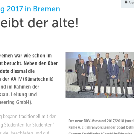
Abo
ng 2017 in Bremen
ibt der alte!
Bremen war wie schon im
ut besucht. Neben den über
ldete diesmal die
n der AA IV (Klimatechnik)
fand im Rahmen der
tatt. Leitung und
ineering GmbH).
g begann traditionell mit der
Der neue DKV-Vorstand 2017/2018 (vord
ng Studenten für Studenten“
Reihe v. l.): Ehrenvorsitzender Josef Osth
s viel beachteten und gut