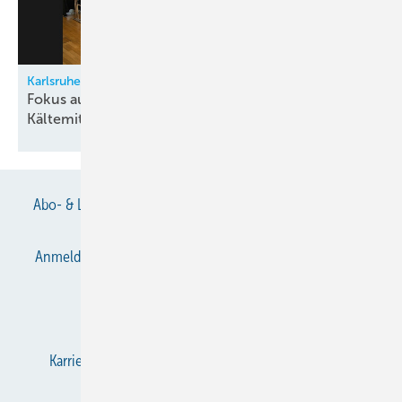
Karlsruher Kältetechnik-Symposium 2026
Fokus auf sichere Nutzung brennbarer
Kältemittel
Abo- & Leserservice
AGB
Alle Inhalte chronologisch
Anmelden
Anmeldung & Registrierung
Datenschutz
E-Paper
Gentner Verlag
Impressum
Karriere bei Gentner
KältenKlub
KK abonnieren