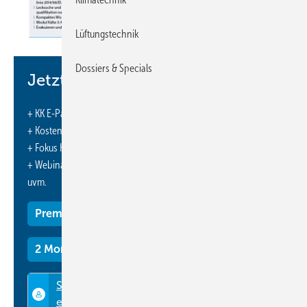
Lüftungstechnik
Dossiers & Specials
Jetzt weiterlesen und profitieren.
+ KK E-Paper-Ausgabe – jeden Monat neu
+ Kostenfreien Zugang zu unserem Online-Archiv
+ Fokus KK: Sonderhefte (PDF)
+ Webinare und Veranstaltungen mit Rabatten
uvm.
Premium Mitgliedschaft
2 Monate kostenlos testen