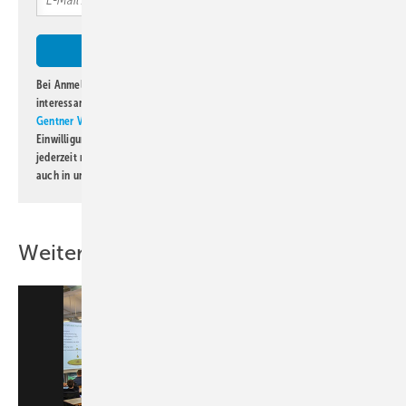
Bei Anmeldung zu diesem Newsletter bin ich damit einverstanden, über
interessante Verlags- und Online-Angebote
der Marken der Alfons W.
Gentner Verlag GmbH & Co. KG
informiert zu werden. Diese
Einwilligung kann ich jederzeit widerrufen und eine Abmeldung ist
jederzeit möglich. Informationen zum Umgang mit Daten finden Sie
auch in unserer
Datenschutzerklärung
.
Weitere Inhalte