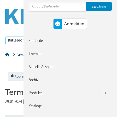
Springe
Springe
Springe
Search
auf
auf
auf
Hauptinhalt
Hauptmenü
SiteSearch
MENÜ
Kältetechnik
Klimatechnik
Lüftungstechnik
Dossi
Startseite
Themen
Veranstaltungen & Termine
Aktuelle Ausgabe
Abo-Inhalt
Archiv
Termine
Produkte
29.01.2024
|
Veröffentlicht in
Ausgabe 02-2024
Kataloge