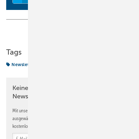
Teilen
Link kopieren
Tags
Newsletter
Keine Zeit? Kein Problem mit dem KK
Newsletter!
Mit unserem Newsletter erhalten Sie regelmäßig von uns
ausgewählte Informationen und Neuigkeiten, gebündelt und
kostenlos direkt ins Postfach.