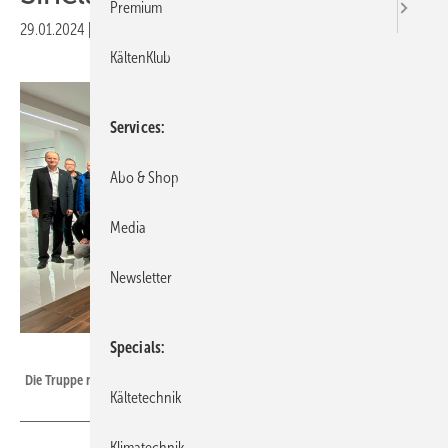
Premium
29.01.2024
|
Veröffentlicht in
Ausgabe 02-2024
KältenKlub
Services
Abo & Shop
Media
Newsletter
Specials
Bild: KK-Redaktin
Die Truppe nach der Sinclair-Schulung.
Kältetechnik
Klimatechnik