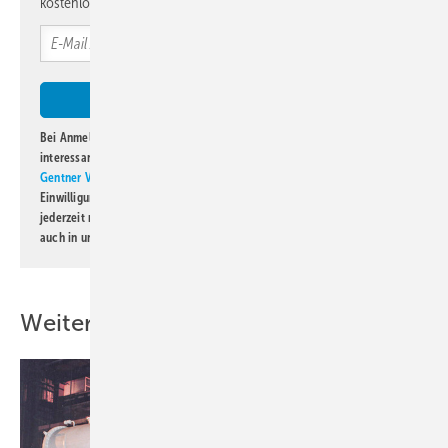
kostenlos direkt ins Postfach.
Wir wollen unseren Kunden
zukünftig noch
schneller innovative Produkte
liefern.
Bei Anmeldung zu diesem Newsletter bin ich damit einverstanden, über
interessante Verlags- und Online-Angebote
der Marken der Alfons W.
Gentner Verlag GmbH & Co. KG
informiert zu werden. Diese
Einwilligung kann ich jederzeit widerrufen und eine Abmeldung ist
jederzeit möglich. Informationen zum Umgang mit Daten finden Sie
auch in unserer
Datenschutzerklärung
.
Neue Marktimpulse durch
Innovationen
Weitere Inhalte
Hitachi erweitert sein Portfolio in Deutschland mit
Wärmepumpenlösungen und einer neuen Split-Klima-Einstiegslinie. Im
Bereich der Heiztechnik führt Hitachi die Monoblock-Wärmepumpe
airH2O 800 ein. Diese gibt es mit Außeneinheiten von 4 bis 14 kW,
geeignet sowohl für Neubau- als auch für Modernisierungsprojekte.