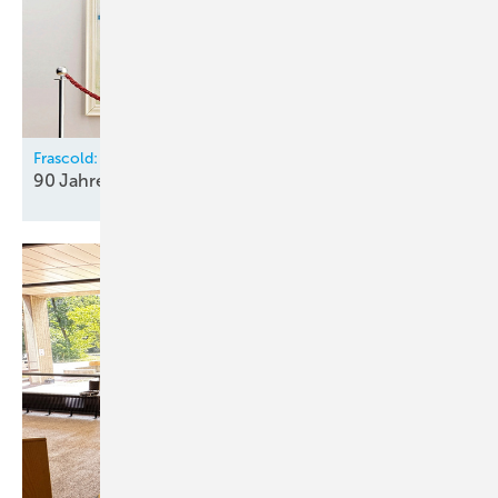
Frascold:
90 Jahre „Pulsing
Innovation“