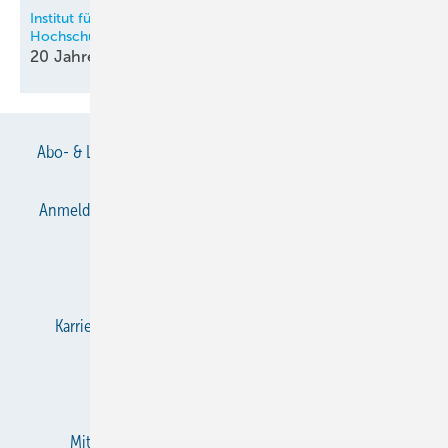
Institut für Kälte-, Klima- und Umwelttechnik an der HKA –
Hochschule Karlsruhe
20 Jahre Kältische Lehre in
Karlsruhe
Abo- & Leserservice
AGB
Alle Inhalte chronologisch
Anmelden
Anmeldung & Registrierung
Datenschutz
E-Paper
Gentner Verlag
Impressum
Karriere bei Gentner
KältenKlub
KK abonnieren
Team
Mediaservice
Mitgliedschaften und Engagement
Newsletter