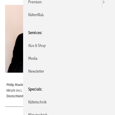
Premium
KältenKlub
Services
Abo & Shop
Media
Newsletter
Bild: Hans Kaut
Philip Maximilian Kaut (li.), Geschäftsführer von Hans Kaut) und Tino
Specials
Hirsch (re.), Leiter Vertrieb und Marketing, Bosch Home Comfort
Deutschland) bekräftigen die strategische Partnerschaft.
Kältetechnik
Klimatechnik