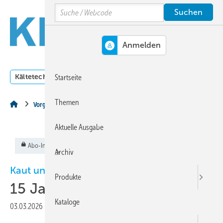
Springe
Springe
Springe
Search
auf
auf
auf
Hauptinhalt
Hauptmenü
SiteSearch
MENÜ
Kältetechnik
Klimatechnik
Lüftungstechnik
Dossi
Startseite
Themen
Vorgestellt
Aktuelle Ausgabe
Abo-Inhalt
Archiv
Kaut und Hitachi
Produkte
15 Jahre Partnerschaft
Kataloge
03.03.2026
|
Veröffentlicht in
Ausgabe 03-2026