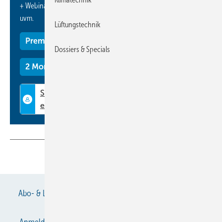
+ Webinare und Veranstaltungen mit Rabatten
uvm.
Lüftungstechnik
Premium Mitgliedschaft
Dossiers & Specials
2 Monate kostenlos testen
Teilen
Link kopieren
Abo- & Leserservice
AGB
Alle Inhalte chronologisch