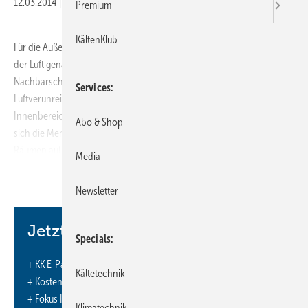
12.03.2014
|
Veröffentlicht in
Ausgabe 03-2014
Premium
KältenKlub
Für die Außenluft gibt die Technische Anleitung (TA) zur Reinhaltung
der Luft genaue Vorgaben zum „Schutz der Allgemeinheit und der
Nachbarschaft vor schädlichen Umwelteinwirkungen durch
Services
Luftverunreinigungen“. Doch welche Vorgaben gelten für den
Innenbereich? Diese Fragestellung ergibt sich aus der Tatsache, dass
Abo & Shop
sich die Menschen den größten Teil des Tages in geschlossenen
Räumen aufhalten. Die meiste Zeit davon wird in den eigenen vier
Media
Wänden verbracht. Daher ist eine gute Qualität der Innenraumluft von
großer Bedeutung. Sie ist aber nicht automatischgegeben.
Newsletter
Jetzt weiterlesen und profitieren.
Specials
+ KK E-Paper-Ausgabe – jeden Monat neu
Kältetechnik
+ Kostenfreien Zugang zu unserem Online-Archiv
+ Fokus KK: Sonderhefte (PDF)
Klimatechnik